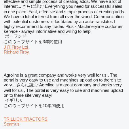
effective and simple process of creating adds. We have a lot of
interest...
さらに読む
Everything you need for successful sales
in one place. Fast, effective and simple process of creating adds.
We have a lot of interest from all over the world. Communication
with potential customers is facilitated by an auto-translator. I
highly recommend to any trader. Plus - Machineryline customer
service - always informative and willing to help
ポーランド
このウェブサイトを3年間使用
J R Firby Ltd
Richard Firby
Agroline is a great company and works very well for us , The
portal is very easy to use and machines upload on to there site
very...
さらに読む
Agroline is a great company and works very
well for us , The portal is very easy to use and machines upload
on to there site very easy!
イギリス
このウェブサイトを10年間使用
TRILLICK TRACTORS
Seamus