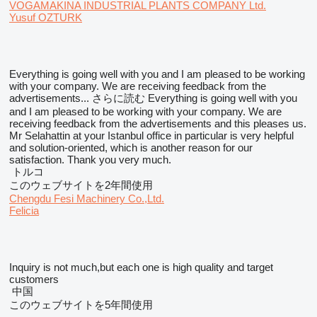
VOGAMAKINA INDUSTRIAL PLANTS COMPANY Ltd.
Yusuf OZTURK
Everything is going well with you and I am pleased to be working
with your company. We are receiving feedback from the
advertisements...
さらに読む
Everything is going well with you
and I am pleased to be working with your company. We are
receiving feedback from the advertisements and this pleases us.
Mr Selahattin at your Istanbul office in particular is very helpful
and solution-oriented, which is another reason for our
satisfaction. Thank you very much.
トルコ
このウェブサイトを2年間使用
Chengdu Fesi Machinery Co.,Ltd.
Felicia
Inquiry is not much,but each one is high quality and target
customers
中国
このウェブサイトを5年間使用