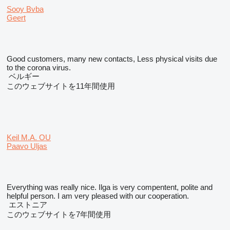
Sooy Bvba
Geert
Good customers, many new contacts, Less physical visits due
to the corona virus.
ベルギー
このウェブサイトを11年間使用
Keil M.A. OU
Paavo Uljas
Everything was really nice. Ilga is very compentent, polite and
helpful person. I am very pleased with our cooperation.
エストニア
このウェブサイトを7年間使用