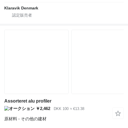
Klaravik Denmark
Assorteret alu profiler
￥2,462
DKK 100
≈ €13.38
原材料 - その他の建材