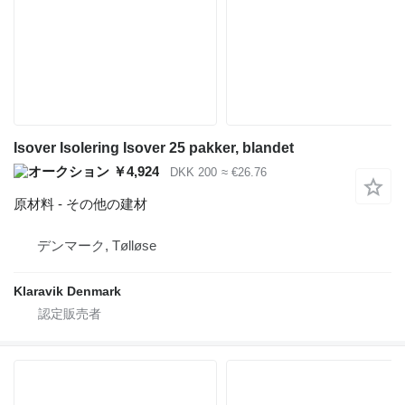
Isover Isolering Isover 25 pakker, blandet
￥4,924
DKK 200
≈ €26.76
原材料 - その他の建材
デンマーク, Tølløse
Klaravik Denmark