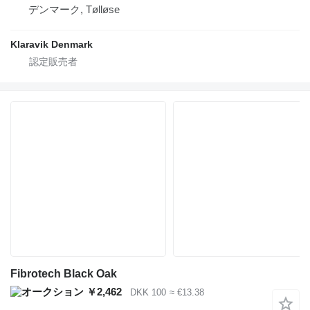
デンマーク, Tølløse
Klaravik Denmark
Fibrotech Black Oak
￥2,462
DKK 100
≈ €13.38