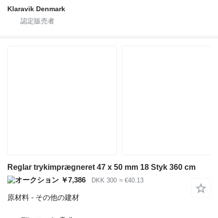
Klaravik Denmark
Reglar trykimprægneret 47 x 50 mm 18 Styk 360 cm
￥7,386
DKK 300
≈ €40.13
原材料 - その他の建材