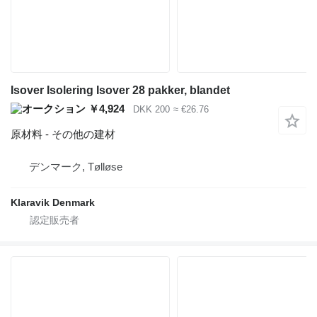
Isover Isolering Isover 28 pakker, blandet
￥4,924
DKK 200
≈ €26.76
原材料 - その他の建材
デンマーク, Tølløse
Klaravik Denmark