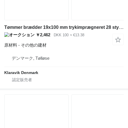
Tømmer brædder 19x100 mm trykimprægneret 28 styk 510 cm
￥2,462
DKK 100
≈ €13.38
原材料 - その他の建材
デンマーク, Tølløse
Klaravik Denmark