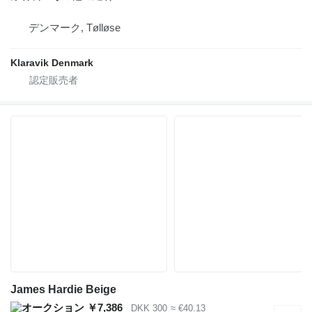
デンマーク, Tølløse
Klaravik Denmark
James Hardie Beige
￥7,386
DKK 300
≈ €40.13