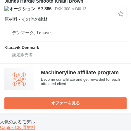
James Hardie Smooth Khaki Brown
￥7,386
DKK 300
≈ €40.13
原材料 - その他の建材
デンマーク, Tølløse
Klaravik Denmark
Machineryline affiliate program
Become our affiliate and get rewarded for each
attracted client
オファーを見る
人気のあるモデル
Captok CK 原材料