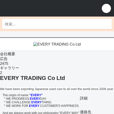
会社概要
広告
2475
ギャラリー
2
EVERY TRADING Co Ltd
We have been exporting Japanese used cars to all over the world since 2006 year.
The origin of name
"EVERY"
詳細
* WE PROGRESS
EVERY
DAY.
* WE CHALLENGE
EVERY
THING.
* WE WORK FOR
EVERY
CUSTOMER'S HAPPINESS.
連絡先
And we always work with our philosophy "EVERY WAY".