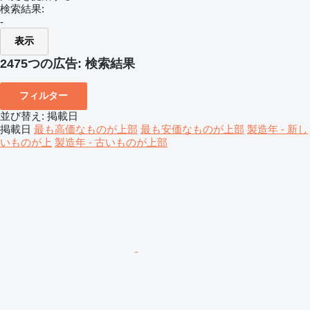
検索結果:
-
表示
2475つの広告:
検索結果
フィルター
並び替え
:
掲載日
掲載日
最も高価なものが上部
最も安価なものが上部
製造年 - 新し
いものが上
製造年 - 古いものが上部