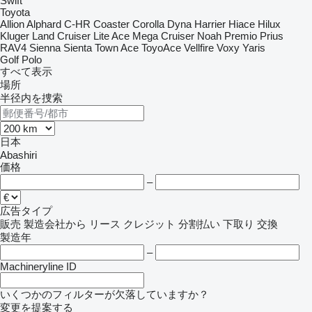
Swift
Toyota
Allion
Alphard
C-HR
Coaster
Corolla
Dyna
Harrier
Hiace
Hilux
Kluger
Land Cruiser
Lite Ace
Mega Cruiser
Noah
Premio
Prius
RAV4
Sienna
Sienta
Town Ace
ToyoAce
Vellfire
Voxy
Yaris
Golf
Polo
すべて表示
場所
半径内を捜索
日本
Abashiri
価格
–
広告タイプ
販売
製造会社から
リース
クレジット
分割払い
下取り
交換
製造年
–
Machineryline ID
いくつかのフィルターが欠落していますか？
変更を提案する