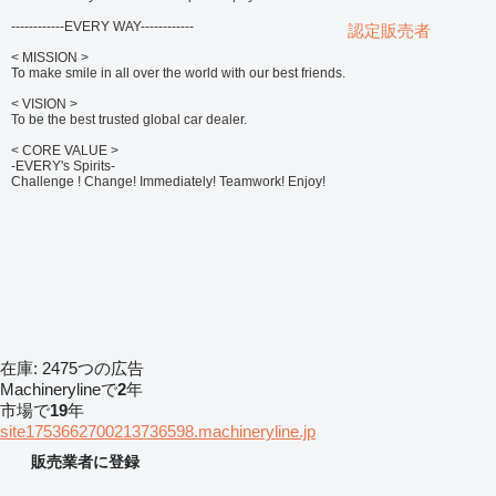
------------EVERY WAY------------
認定販売者
< MISSION >
To make smile in all over the world with our best friends.
< VISION >
To be the best trusted global car dealer.
< CORE VALUE >
-EVERY's Spirits-
Challenge ! Change! Immediately! Teamwork! Enjoy!
在庫:
2475つの広告
Machinerylineで
2
年
市場で
19
年
site1753662700213736598.machineryline.jp
販売業者に登録