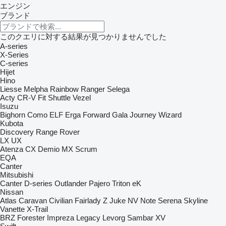
エンジン
ブランド
このクエリに対する結果が見つかりませんでした
A-series
X-Series
C-series
Hijet
Hino
Liesse
Melpha
Rainbow
Ranger
Selega
Acty
CR-V
Fit
Shuttle
Vezel
Isuzu
Bighorn
Como
ELF
Erga
Forward
Gala
Journey
Wizard
Kubota
Discovery
Range Rover
LX
UX
Atenza
CX
Demio
MX
Scrum
EQA
Canter
Mitsubishi
Canter
D-series
Outlander
Pajero
Triton
eK
Nissan
Atlas
Caravan
Civilian
Fairlady Z
Juke
NV
Note
Serena
Skyline
Vanette
X-Trail
BRZ
Forester
Impreza
Legacy
Levorg
Sambar
XV