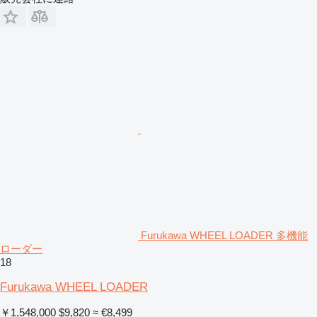
Furukawa WHEEL LOADER 多機能
ローダー
18
Furukawa WHEEL LOADER
￥1,548,000
$9,820
≈ €8,499