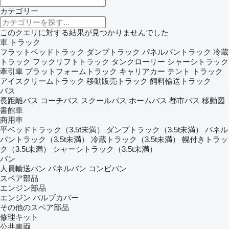
カテゴリー
このクエリに対する結果が見つかりませんでした
車
トラック
フラットベッドトラック
ダンプトラック
パネルバントラック
冷蔵
トラック
フックリフトトラック
タンクローリー
シャーシトラック
牽引車
プラットフォームトラック
キャリアカー
テント トラック
アイスクリームトラック
移動販売トラック
飼料輸送トラック
バス
長距離バス
コーチバス
スクールバス
ホームバス
都市バス
移動図
書館車
商用車
平ベッドトラック（3.5t未満）
ダンプトラック（3.5t未満）
パネル
バントラック（3.5t未満）
冷蔵トラック（3.5t未満）
幌付きトラッ
ク（3.5t未満）
シャーシトラック（3.5t未満）
バン
人員輸送バン
パネルバン
コンビバン
スペア部品
エンジン部品
エンジン
バルブカバー
その他のスペア部品
修理キット
公共車両