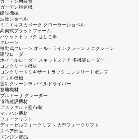
ガーデン用装置
ガーデン耕運機
建設機械
油圧ショベル
ミニエキスカベータ
クローラーショベル
高架式プラットフォーム
バケットトラック
はしご車
クレーン
移動式クレーン
オールテラインクレーン
ミニクレーン
建設ローダー
ホイールローダー
スキッドステア
多機能ローダー
コンクリート機材
コンクリートミキサートラック
コンクリートポンプ
ドリル機械
掘削クレーン車
パイルドライバー
整地機材
ブルドーザ
グレーダー
道路建設機材
アスファルト塗布機
マテハン機材
フォークリフト
ディーゼルフォークリフト
大型フォークリフト
スペア部品
エンジン部品