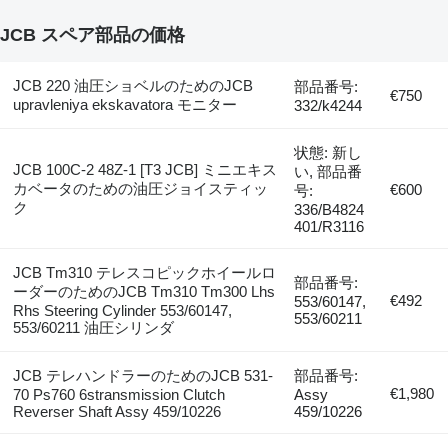
JCB スペア部品の価格
JCB 220 油圧ショベルのためのJCB
部品番号:
€750
upravleniya ekskavatora モニター
332/k4244
状態: 新し
JCB 100C-2 48Z-1 [T3 JCB] ミニエキス
い, 部品番
カベータのための油圧ジョイスティッ
€600
号:
ク
336/B4824
401/R3116
JCB Tm310 テレスコピックホイールロ
部品番号:
ーダーのためのJCB Tm310 Tm300 Lhs
€492
553/60147,
Rhs Steering Cylinder 553/60147,
553/60211
553/60211 油圧シリンダ
JCB テレハンドラーのためのJCB 531-
部品番号:
€1,980
70 Ps760 6stransmission Clutch
Assy
Reverser Shaft Assy 459/10226
459/10226