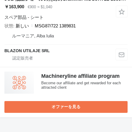
￥163,900
€900
≈ $1,040
スペア部品 - シート
状態
新しい
MSG87/722 1389831
ルーマニア, Alba Iulia
BLAZON UTILAJE SRL
Machineryline affiliate program
Become our affiliate and get rewarded for each
attracted client
オファーを見る