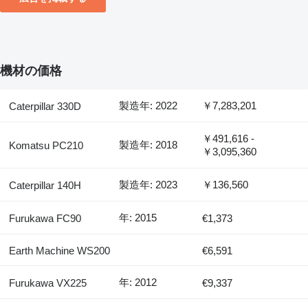
機材の価格
製造年: 2022
￥7,283,201
Caterpillar 330D
￥491,616 -
製造年: 2018
Komatsu PC210
￥3,095,360
製造年: 2023
￥136,560
Caterpillar 140H
年: 2015
Furukawa FC90
€1,373
Earth Machine WS200
€6,591
年: 2012
Furukawa VX225
€9,337