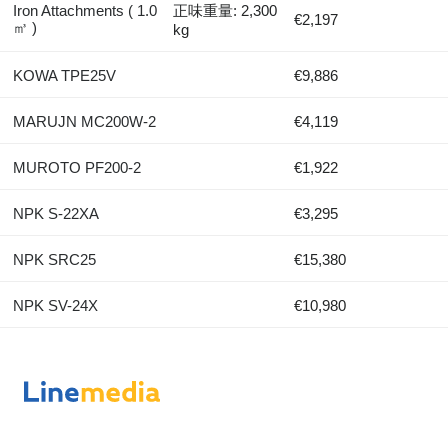
Iron Attachments ( 1.0
正味重量: 2,300
€2,197
㎥ )
kg
KOWA TPE25V
€9,886
MARUJN MC200W-2
€4,119
MUROTO PF200-2
€1,922
NPK S-22XA
€3,295
NPK SRC25
€15,380
NPK SV-24X
€10,980