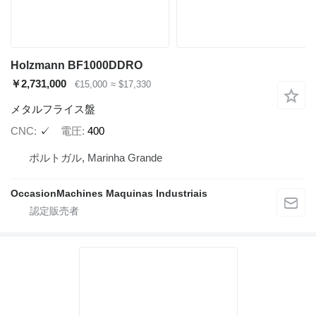
Holzmann BF1000DDRO
￥2,731,000
€15,000
≈ $17,330
メタルフライス盤
CNC
✓
電圧
400
ポルトガル, Marinha Grande
OccasionMachines Maquinas Industriais