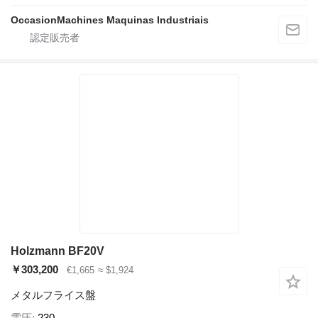
OccasionMachines Maquinas Industriais
Holzmann BF20V
￥303,200
€1,665
≈ $1,924
メタルフライス盤
電圧
230