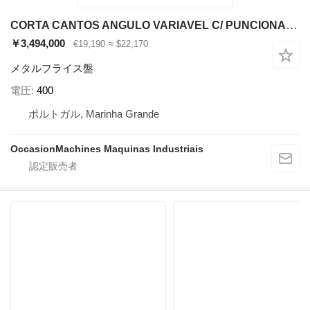
CORTA CANTOS ANGULO VARIAVEL C/ PUNCIONADORA PCN-V
￥3,494,000
€19,190
≈ $22,170
メタルフライス盤
電圧
400
ポルトガル, Marinha Grande
OccasionMachines Maquinas Industriais