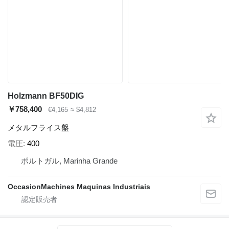
Holzmann BF50DIG
￥758,400
€4,165
≈ $4,812
メタルフライス盤
電圧
400
ポルトガル, Marinha Grande
OccasionMachines Maquinas Industriais