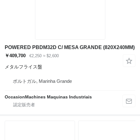
POWERED PBDM32D C/ MESA GRANDE (820X240MM)
￥409,700
€2,250
≈ $2,600
メタルフライス盤
ポルトガル, Marinha Grande
OccasionMachines Maquinas Industriais