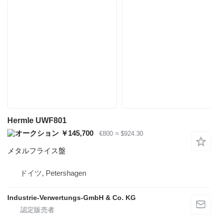
Hermle UWF801
￥145,700
€800
≈ $924.30
メタルフライス盤
ドイツ, Petershagen
Industrie-Verwertungs-GmbH & Co. KG