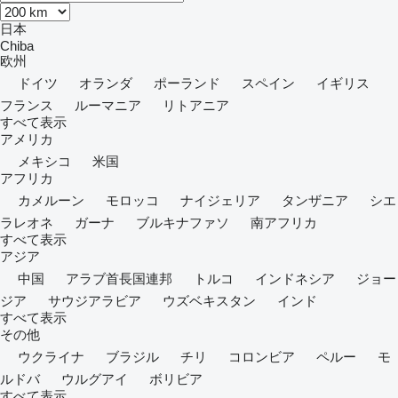
日本
Chiba
欧州
ドイツ
オランダ
ポーランド
スペイン
イギリス
フランス
ルーマニア
リトアニア
すべて表示
アメリカ
メキシコ
米国
アフリカ
カメルーン
モロッコ
ナイジェリア
タンザニア
シエ
ラレオネ
ガーナ
ブルキナファソ
南アフリカ
すべて表示
アジア
中国
アラブ首長国連邦
トルコ
インドネシア
ジョー
ジア
サウジアラビア
ウズベキスタン
インド
すべて表示
その他
ウクライナ
ブラジル
チリ
コロンビア
ペルー
モ
ルドバ
ウルグアイ
ボリビア
すべて表示