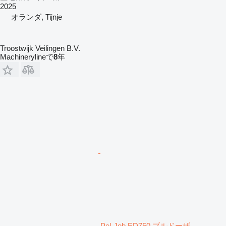
2025
オランダ, Tijnje
Troostwijk Veilingen B.V.
Machinerylineで
8
年
Pel-Job ED750 ブルドーザ