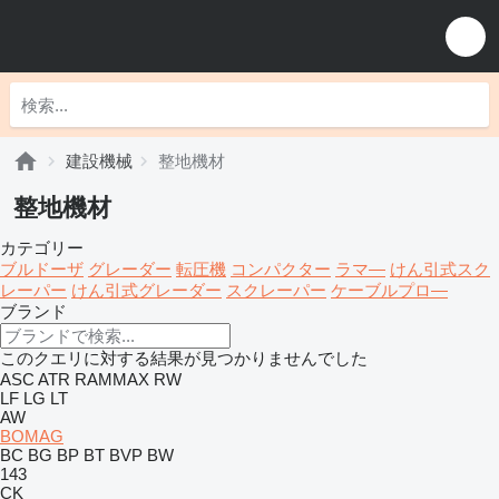
建設機械
整地機材
整地機材
カテゴリー
ブルドーザ
グレーダー
転圧機
コンパクター
ラマ―
けん引式スク
レーパー
けん引式グレーダー
スクレーパー
ケーブルプロ―
ブランド
このクエリに対する結果が見つかりませんでした
ASC
ATR
RAMMAX
RW
LF
LG
LT
AW
BOMAG
BC
BG
BP
BT
BVP
BW
143
CK