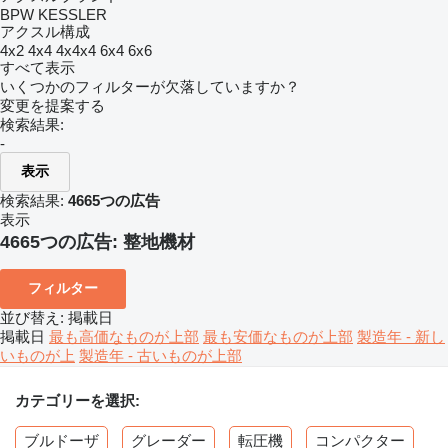
BPW
KESSLER
アクスル構成
4x2
4x4
4x4x4
6x4
6x6
すべて表示
いくつかのフィルターが欠落していますか？
変更を提案する
検索結果:
-
表示
検索結果:
4665つの広告
表示
4665つの広告:
整地機材
フィルター
並び替え
:
掲載日
掲載日
最も高価なものが上部
最も安価なものが上部
製造年 - 新し
いものが上
製造年 - 古いものが上部
カテゴリーを選択:
ブルドーザ
グレーダー
転圧機
コンパクター