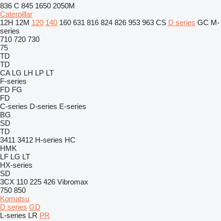
836 C
845
1650
2050M
Caterpillar
12H
12M
120
140
160
631
816
824
826
953
963
CS
D series
GC
M-
series
710
720
730
75
TD
TD
CA
LG
LH
LP
LT
F-series
FD
FG
FD
C-series
D-series
E-series
BG
SD
TD
3411
3412
H-series
HC
HMK
LF
LG
LT
HX-series
SD
3CX
110
225
426
Vibromax
750
850
Komatsu
D series
GD
L-series
LR
PR