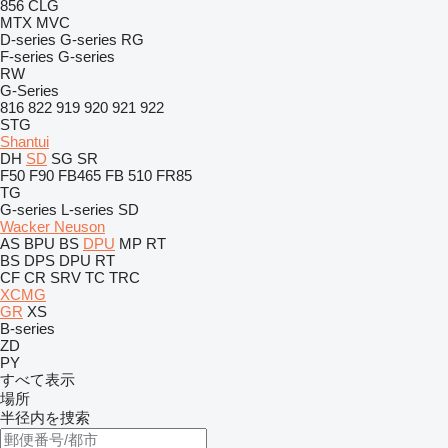
856
CLG
MTX
MVC
D-series
G-series
RG
F-series
G-series
RW
G-Series
816
822
919
920
921
922
STG
Shantui
DH
SD
SG
SR
F50
F90
FB465
FB 510
FR85
TG
G-series
L-series
SD
Wacker Neuson
AS
BPU
BS
DPU
MP
RT
BS
DPS
DPU
RT
CF
CR
SRV
TC
TRC
XCMG
GR
XS
B-series
ZD
PY
すべて表示
場所
半径内を捜索