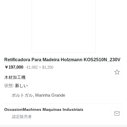
Retificadora Para Madeira Holzmann KOS2510N_230V
￥197,000
€1,082
≈ $1,250
木材加工機
状態
新しい
ポルトガル, Marinha Grande
OccasionMachines Maquinas Industriais