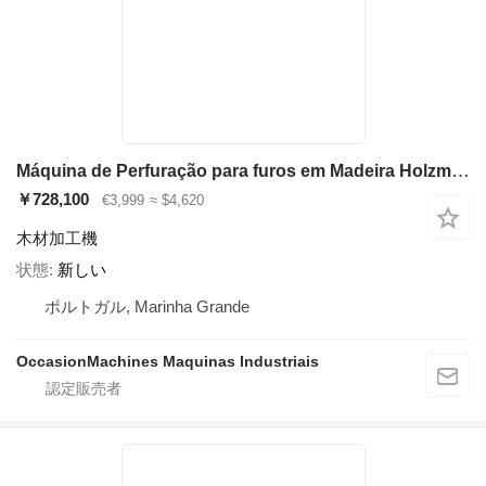
Máquina de Perfuração para furos em Madeira Holzmann DBM21N_400V
￥728,100
€3,999
≈ $4,620
木材加工機
状態
新しい
ポルトガル, Marinha Grande
OccasionMachines Maquinas Industriais