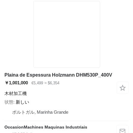
Plaina de Espessura Holzmann DHM530P_400V
￥1,001,000
€5,499
≈ $6,354
木材加工機
状態
新しい
ポルトガル, Marinha Grande
OccasionMachines Maquinas Industriais