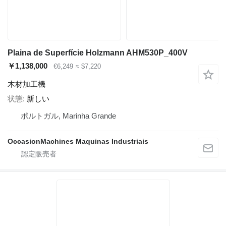
Plaina de Superfície Holzmann AHM530P_400V
￥1,138,000
€6,249
≈ $7,220
木材加工機
状態
新しい
ポルトガル, Marinha Grande
OccasionMachines Maquinas Industriais