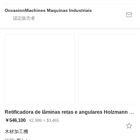
OccasionMachines Maquinas Industriais
Retificadora de lâminas retas e angulares Holzmann HMS1000_400V
￥546,100
€2,999
≈ $3,465
木材加工機