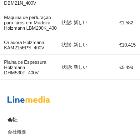
DBM21N_400V
Máquina de perfuração
状態: 新しい
para furos em Madeira
€1,582
Holzmann LBM290K_400
Orladora Holzmann
状態: 新しい
€10,415
KAM215EPS_400V
Plaina de Espessura
状態: 新しい
Holzmann
€5,499
DHM530P_400V
会社
会社概要