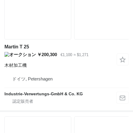
Martin T 25
￥200,300
€1,100
≈ $1,271
木材加工機
ドイツ, Petershagen
Industrie-Verwertungs-GmbH & Co. KG