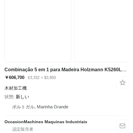
Combinação 5 em 1 para Madeira Holzmann K5260L_230V
￥606,700
€3,332
≈ $3,850
木材加工機
状態
新しい
ポルトガル, Marinha Grande
OccasionMachines Maquinas Industriais