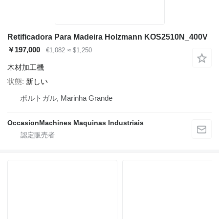
Retificadora Para Madeira Holzmann KOS2510N_400V
￥197,000
€1,082
≈ $1,250
木材加工機
状態
新しい
ポルトガル, Marinha Grande
OccasionMachines Maquinas Industriais