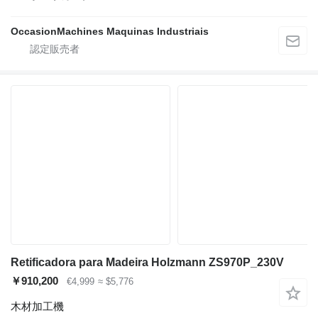
OccasionMachines Maquinas Industriais
Retificadora para Madeira Holzmann ZS970P_230V
￥910,200
€4,999
≈ $5,776
木材加工機