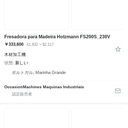
Fresadora para Madeira Holzmann FS200S_230V
￥333,600
€1,832
≈ $2,117
木材加工機
状態
新しい
ポルトガル, Marinha Grande
OccasionMachines Maquinas Industriais