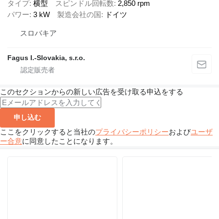
タイプ
横型
スピンドル回転数
2,850 rpm
パワー
3 kW
製造会社の国
ドイツ
スロバキア
Fagus I.-Slovakia, s.r.o.
このセクションからの新しい広告を受け取る申込をする
申し込む
ここをクリックすると当社の
プライバシーポリシー
および
ユーザ
ー合意
に同意したことになります。