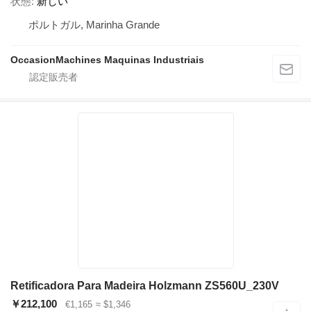
状態
新しい
ポルトガル, Marinha Grande
OccasionMachines Maquinas Industriais
Retificadora Para Madeira Holzmann ZS560U_230V
￥212,100
€1,165
≈ $1,346