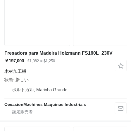
Fresadora para Madeira Holzmann FS160L_230V
￥197,000
€1,082
≈ $1,250
木材加工機
状態
新しい
ポルトガル, Marinha Grande
OccasionMachines Maquinas Industriais