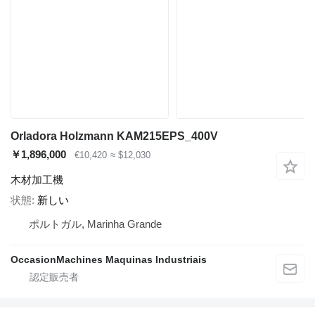
Orladora Holzmann KAM215EPS_400V
￥1,896,000
€10,420
≈ $12,030
木材加工機
状態
新しい
ポルトガル, Marinha Grande
OccasionMachines Maquinas Industriais