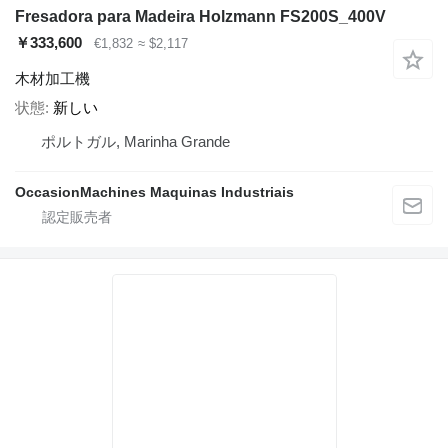
Fresadora para Madeira Holzmann FS200S_400V
￥333,600
€1,832
≈ $2,117
木材加工機
状態
新しい
ポルトガル, Marinha Grande
OccasionMachines Maquinas Industriais