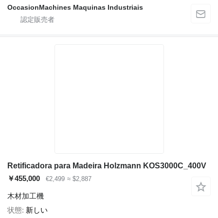
OccasionMachines Maquinas Industriais
Retificadora para Madeira Holzmann KOS3000C_400V
￥455,000
€2,499
≈ $2,887
木材加工機
状態
新しい