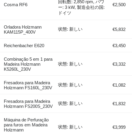
回転数: 2,850 rpm, パワ
Cosma RF6
€2,500
ー: 3 kW, 製造会社の国:
ドイツ
Orladora Holzmann
状態: 新しい
€5,832
KAM115P_400V
Reichenbacher E620
€3,450
Combinação 5 em 1 para
状態: 新しい
Madeira Holzmann
€3,332
K5260L_230V
Fresadora para Madeira
状態: 新しい
€1,082
Holzmann FS160L_230V
Fresadora para Madeira
状態: 新しい
€1,832
Holzmann FS200S_230V
Máquina de Perfuração
para furos em Madeira
状態: 新しい
€3,999
Holzmann