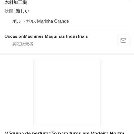
木材加工機
状態
新しい
ポルトガル, Marinha Grande
OccasionMachines Maquinas Industriais
Máquina de perfuração para furos em Madeira Holzmann LBM290K_400