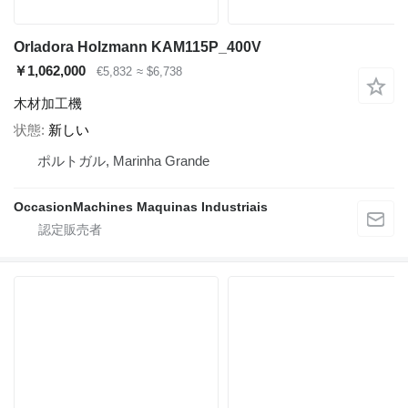
Orladora Holzmann KAM115P_400V
￥1,062,000
€5,832
≈ $6,738
木材加工機
状態
新しい
ポルトガル, Marinha Grande
OccasionMachines Maquinas Industriais