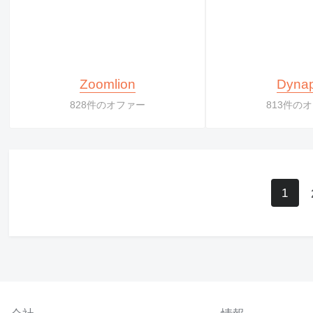
Zoomlion
Dyna
828件のオファー
813件の
1