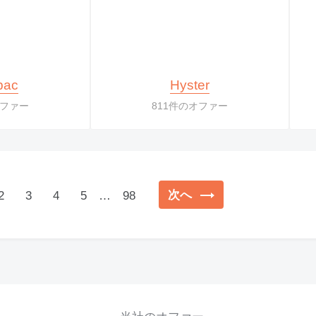
pac
Hyster
オファー
811件のオファー
次へ
2
3
4
5
…
98