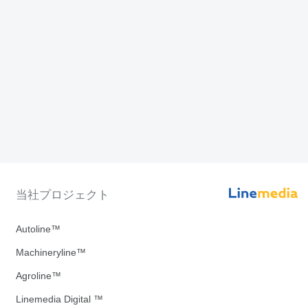
当社プロジェクト
Autoline™
Machineryline™
Agroline™
Linemedia Digital ™