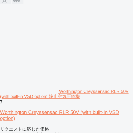
Worthington Creyssensac RLR 50V
(with built-in VSD option) 静止空気圧縮機
7
Worthington Creyssensac RLR 50V (with built-in VSD
option)
リクエストに応じた価格