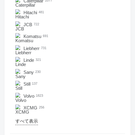
Caterpillar
1077
Hitachi
481
JCB
722
Komatsu
691
Liebherr
731
Linde
321
Sany
230
Still
137
Volvo
1823
XCMG
256
すべて表示