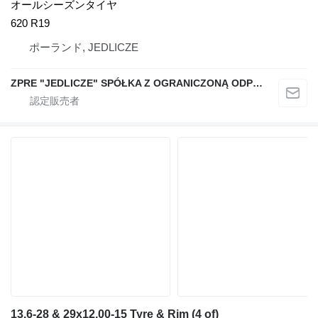
オールシーズンタイヤ
620 R19
ポーランド, JEDLICZE
ZPRE "JEDLICZE" SPÓŁKA Z OGRANICZONĄ ODPOWIEDZIALNOŚCIĄ
13.6-28 & 29x12.00-15 Tyre & Rim (4 of)