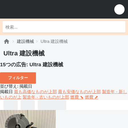
建設機械
Ultra 建設機械
Ultra 建設機械
15つの広告:
Ultra 建設機械
フィルター
並び替え
:
掲載日
掲載日
最も高価なものが上部
最も安価なものが上部
製造年 - 新し
いものが上
製造年 - 古いものが上部
燃費 ⬊
燃費 ⬈