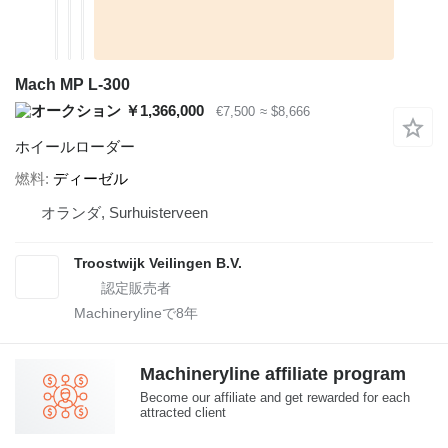
Mach MP L-300
￥1,366,000
€7,500
≈ $8,666
ホイールローダー
燃料
ディーゼル
オランダ, Surhuisterveen
Troostwijk Veilingen B.V.
Machinerylineで
8
年
Machineryline affiliate program
Become our affiliate and get rewarded for each
attracted client