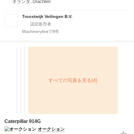
オランダ, Drachten
Troostwijk Veilingen B.V.
Machinerylineで
8
年
Caterpillar 914G
オークション