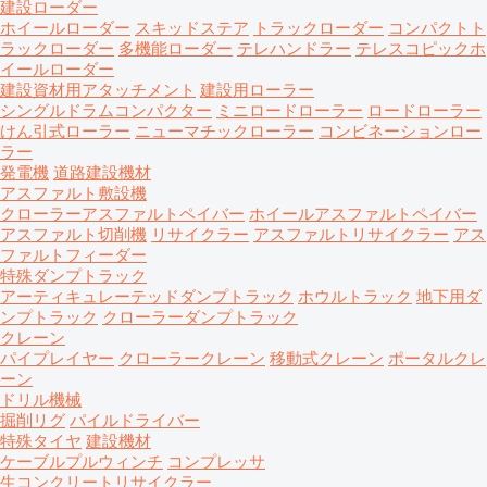
建設ローダー
ホイールローダー
スキッドステア
トラックローダー
コンパクトト
ラックローダー
多機能ローダー
テレハンドラー
テレスコピックホ
イールローダー
建設資材用アタッチメント
建設用ローラー
シングルドラムコンパクター
ミニロードローラー
ロードローラー
けん引式ローラー
ニューマチックローラー
コンビネーションロー
ラー
発電機
道路建設機材
アスファルト敷設機
クローラーアスファルトペイバー
ホイールアスファルトペイバー
アスファルト切削機
リサイクラー
アスファルトリサイクラー
アス
ファルトフィーダー
特殊ダンプトラック
アーティキュレーテッドダンプトラック
ホウルトラック
地下用ダ
ンプトラック
クローラーダンプトラック
クレーン
パイプレイヤー
クローラークレーン
移動式クレーン
ポータルクレ
ーン
ドリル機械
掘削リグ
パイルドライバー
特殊タイヤ
建設機材
ケーブルプルウィンチ
コンプレッサ
生コンクリートリサイクラー