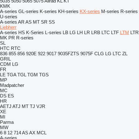
5035
5050
5065
5075
Allrad
KL
KT
KMK
A-series
GL-series
K-series
KH-series
KX-series
M-series
R-series
U-series
A-series
AR
AS
MT
SR
SS
Liebherr
A-series
HS
K-Series
L-series
LB
LG
LH
LR
LRB
LTC
LTF
LTM
LTR
MK
PR
R-series
SL
HTC
RTC
836
855
856
920E
922
9017
9035FZTS
9075F
CLG
LG
LTC
ZL
GRIL
CDM
LG
FR
LE
TGA
TGL
TGM
TGS
MP
Madpatcher
MC
DS
ES
HR
AETJ
ATJ
MT
TJ
VJR
XE
MI
Parma
MW
6
8
12
714
AS
AX
MCL
A-series