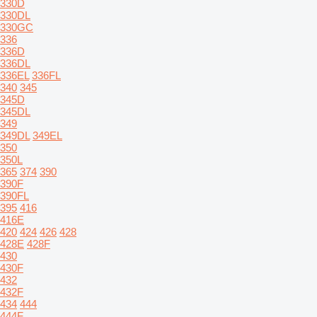
330D
330DL
330GC
336
336D
336DL
336EL
336FL
340
345
345D
345DL
349
349DL
349EL
350
350L
365
374
390
390F
390FL
395
416
416E
420
424
426
428
428E
428F
430
430F
432
432F
434
444
444F