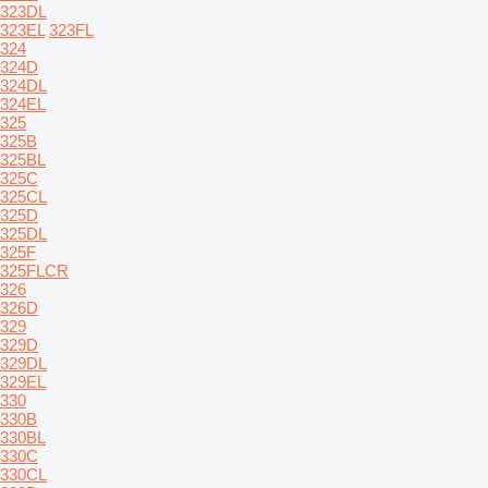
323DL
323EL
323FL
324
324D
324DL
324EL
325
325B
325BL
325C
325CL
325D
325DL
325F
325FLCR
326
326D
329
329D
329DL
329EL
330
330B
330BL
330C
330CL