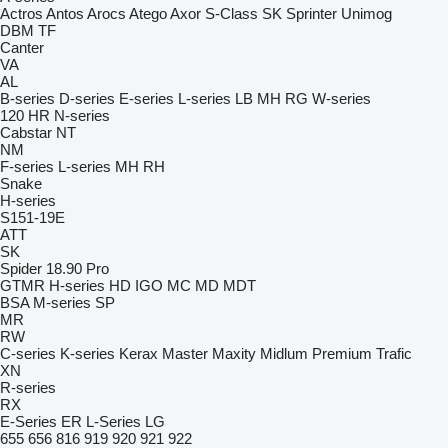
Actros
Antos
Arocs
Atego
Axor
S-Class
SK
Sprinter
Unimog
DBM
TF
Canter
VA
AL
B-series
D-series
E-series
L-series
LB
MH
RG
W-series
120
HR
N-series
Cabstar
NT
NM
F-series
L-series
MH
RH
Snake
H-series
S151-19E
ATT
SK
Spider 18.90 Pro
GTMR
H-series
HD
IGO
MC
MD
MDT
BSA
M-series
SP
MR
RW
C-series
K-series
Kerax
Master
Maxity
Midlum
Premium
Trafic
XN
R-series
RX
E-Series
ER
L-Series
LG
655
656
816
919
920
921
922