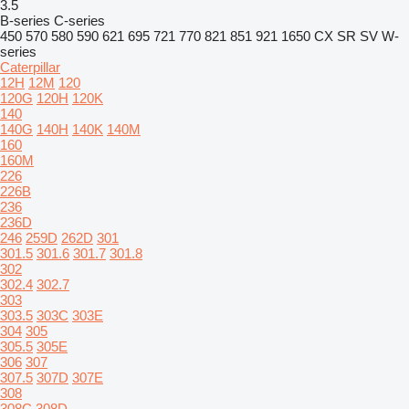
3.5
B-series
C-series
450
570
580
590
621
695
721
770
821
851
921
1650
CX
SR
SV
W-
series
Caterpillar
12H
12M
120
120G
120H
120K
140
140G
140H
140K
140M
160
160M
226
226B
236
236D
246
259D
262D
301
301.5
301.6
301.7
301.8
302
302.4
302.7
303
303.5
303C
303E
304
305
305.5
305E
306
307
307.5
307D
307E
308
308C
308D