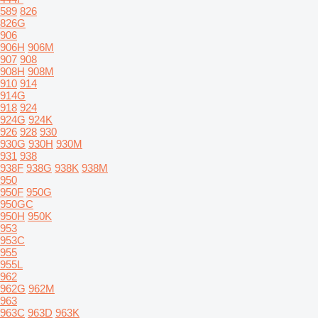
589
826
826G
906
906H
906M
907
908
908H
908M
910
914
914G
918
924
924G
924K
926
928
930
930G
930H
930M
931
938
938F
938G
938K
938M
950
950F
950G
950GC
950H
950K
953
953C
955
955L
962
962G
962M
963
963C
963D
963K