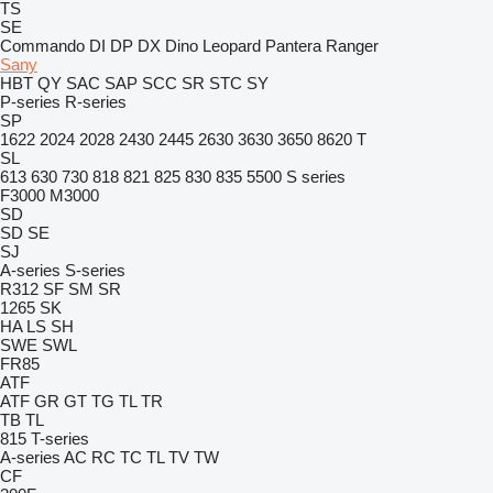
TS
SE
Commando
DI
DP
DX
Dino
Leopard
Pantera
Ranger
Sany
HBT
QY
SAC
SAP
SCC
SR
STC
SY
P-series
R-series
SP
1622
2024
2028
2430
2445
2630
3630
3650
8620 T
SL
613
630
730
818
821
825
830
835
5500
S series
F3000
M3000
SD
SD
SE
SJ
A-series
S-series
R312
SF
SM
SR
1265
SK
HA
LS
SH
SWE
SWL
FR85
ATF
ATF
GR
GT
TG
TL
TR
TB
TL
815
T-series
A-series
AC
RC
TC
TL
TV
TW
CF