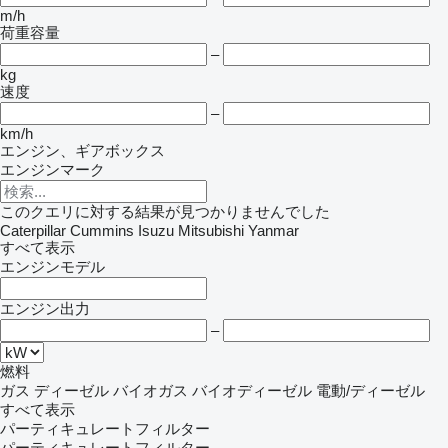
m/h
荷重容量
–
kg
速度
–
km/h
エンジン、ギアボックス
エンジンマーク
このクエリに対する結果が見つかりませんでした
Caterpillar
Cummins
Isuzu
Mitsubishi
Yanmar
すべて表示
エンジンモデル
エンジン出力
–
燃料
ガス
ディーゼル
バイオガス
バイオディーゼル
電動/ディーゼル
すべて表示
パーティキュレートフィルター
パーティキュレートフィルター