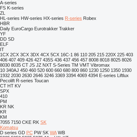
A-series
FS
K-series
ZL
HL-series
HW-series
HX-series
R-series
Robex
HBR
Daily
EuroCargo
Eurotrakker
Trakker
YF
DD
SD
ELF
IT
1CX
2CX
3CX
3DX
4CX
5CX
16C-1
86
110
205
215
220X
225
403
406
407
409
426
427
435S
436
437
456
457
8008
8018
8025
8026
8030
8035
CT
JS
JZ
NXT
S-Series
TM
VMT
Vibromax
10
340AJ
450
460
520
600
660
680
800
860
1230
1250
1350
1930
1932
2030
2630
2646
3246
3369
3394
4069
4394
E-series
Liftlux
Pecolift
R-series
Toucan
CT
HT
KV
SPX
410
PM
KR
NK
KR
KM
7055
7150
CKE
RK
SK
Komatsu
D series
GD
PC
PW
SK
WA
WB