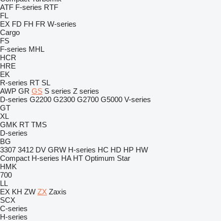
ATF
F-series
RTF
FL
EX
FD
FH
FR
W-series
Cargo
FS
F-series
MHL
HCR
HRE
EK
R-series
RT
SL
AWP
GR
GS
S series
Z series
D-series
G2200
G2300
G2700
G5000
V-series
GT
XL
GMK
RT
TMS
D-series
BG
3307
3412
DV
GRW
H-series
HC
HD
HP
HW
Compact
H-series
HA
HT
Optimum
Star
HMK
700
LL
EX
KH
ZW
ZX
Zaxis
SCX
C-series
H-series