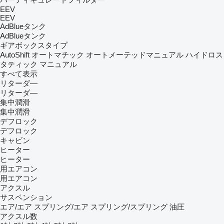
EEV
EEV
AdBlueタンク
AdBlueタンク
ギアボックスタイプ
AutoShift
オートマチック
オートメーテッドマニュアル
ハイドロス
タティック
マニュアル
すべて表示
リターダ―
リターダ―
集中潤滑
集中潤滑
デフロック
デフロック
キャビン
ヒーター
ヒーター
用エアコン
用エアコン
アクスル
サスペンション
エア/エア
スプリング/エア
スプリング/スプリング
油圧
アクスル数