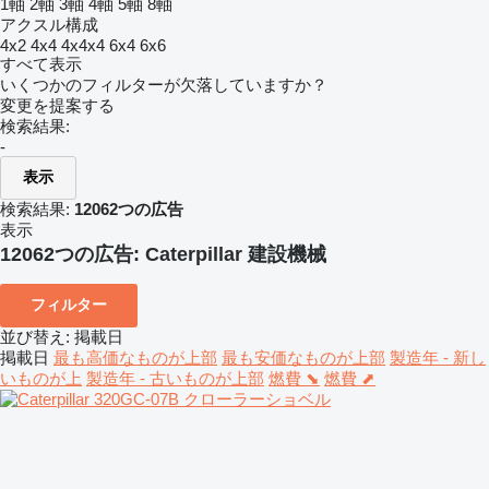
1軸
2軸
3軸
4軸
5軸
8軸
アクスル構成
4x2
4x4
4x4x4
6x4
6x6
すべて表示
いくつかのフィルターが欠落していますか？
変更を提案する
検索結果:
-
表示
検索結果:
12062つの広告
表示
12062つの広告:
Caterpillar 建設機械
フィルター
並び替え
:
掲載日
掲載日
最も高価なものが上部
最も安価なものが上部
製造年 - 新し
いものが上
製造年 - 古いものが上部
燃費 ⬊
燃費 ⬈