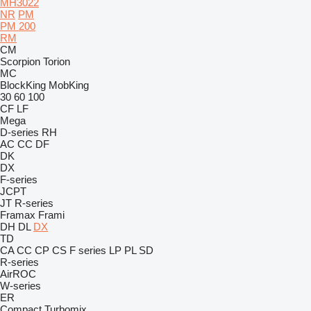
MH3022
NR
PM
PM 200
RM
CM
Scorpion
Torion
MC
BlockKing
MobKing
30
60
100
CF
LF
Mega
D-series
RH
AC
CC
DF
DK
DX
F-series
JCPT
JT
R-series
Framax
Frami
DH
DL
DX
TD
CA
CC
CP
CS
F series
LP
PL
SD
R-series
AirROC
W-series
ER
Compact
Turbomix