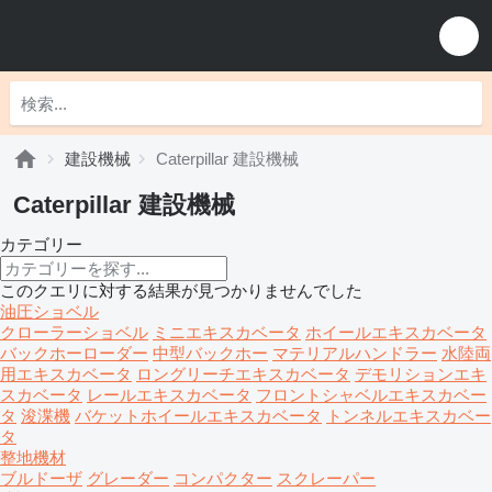
建設機械
Caterpillar 建設機械
Caterpillar 建設機械
カテゴリー
このクエリに対する結果が見つかりませんでした
油圧ショベル
クローラーショベル
ミニエキスカベータ
ホイールエキスカベータ
バックホーローダー
中型バックホー
マテリアルハンドラー
水陸両
用エキスカベータ
ロングリーチエキスカベータ
デモリションエキ
スカベータ
レールエキスカベータ
フロントシャベルエキスカベー
タ
浚渫機
バケットホイールエキスカベータ
トンネルエキスカベー
タ
整地機材
ブルドーザ
グレーダー
コンパクター
スクレーパー