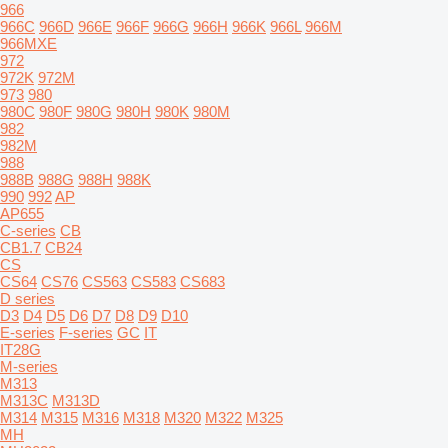
966
966C
966D
966E
966F
966G
966H
966K
966L
966M
966MXE
972
972K
972M
973
980
980C
980F
980G
980H
980K
980M
982
982M
988
988B
988G
988H
988K
990
992
AP
AP655
C-series
CB
CB1.7
CB24
CS
CS64
CS76
CS563
CS583
CS683
D series
D3
D4
D5
D6
D7
D8
D9
D10
E-series
F-series
GC
IT
IT28G
M-series
M313
M313C
M313D
M314
M315
M316
M318
M320
M322
M325
MH