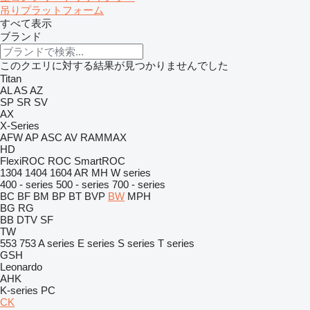
吊りプラットフォーム
すべて表示
ブランド
このクエリに対する結果が見つかりませんでした
Titan
AL
AS
AZ
SP
SR
SV
AX
X-Series
AFW
AP
ASC
AV
RAMMAX
HD
FlexiROC
ROC
SmartROC
1304
1404
1604
AR
MH
W series
400 - series
500 - series
700 - series
BC
BF
BM
BP
BT
BVP
BW
MPH
BG
RG
BB
DTV
SF
TW
553
753
A series
E series
S series
T series
GSH
Leonardo
AHK
K-series
PC
CK