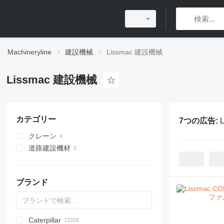
Machineryline
建設機械
Lissmac 建設機械
Lissmac 建設機械
カテゴリー
7つの広告:
クレーン
道路建設機材
ミニクレーン
アスファルトカッター
ブランド
Caterpillar
Titan
AL
SP
AX
X-Series
AFW
HD
FlexiROC
1304
400 - series
BC
BG
BB
TW
553
GSH
Leonardo
AHK
K-series
CK
3.5
B-series
450