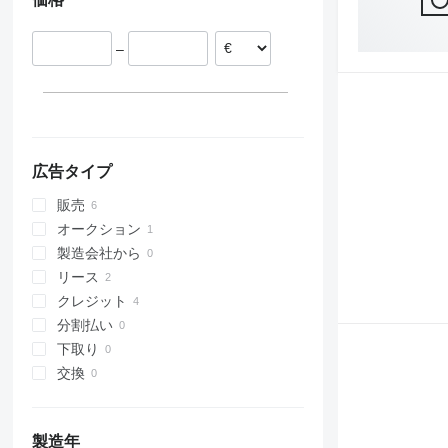
311
427
3246
LM
XM
312
435S
3369
SD
XP
313
436
3394
XR
–
314
437
4069
XS
315
456
4394
XZ
316
457
E-series
ZL
317
8008
Liftlux
318
8018
Pecolift
広告タイプ
319
8025
R-series
販売
320
8026
Toucan
オークション
321
8030
製造会社から
322
8035
リース
323
CT
クレジット
324
JS
分割払い
325
JZ
下取り
326
NXT
交換
329
S-Series
330
TM
336
VMT
製造年