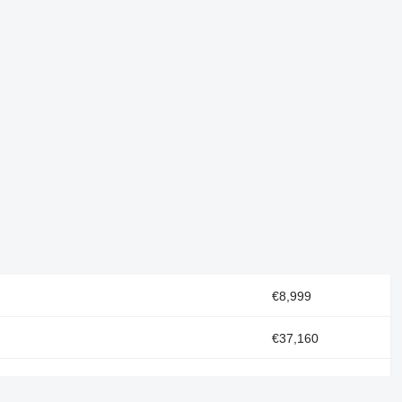
€8,999
€37,160
€8,500