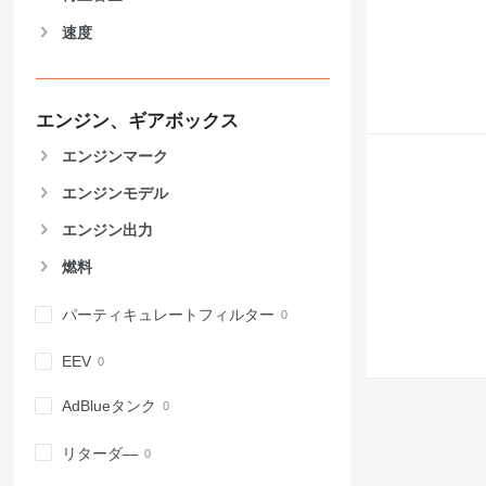
906
速度
907
908
910
エンジン、ギアボックス
914
918
エンジンマーク
924
エンジンモデル
926
928
エンジン出力
930
燃料
931
938
パーティキュレートフィルター
950
953
EEV
955
AdBlueタンク
962
963
リターダ―
966