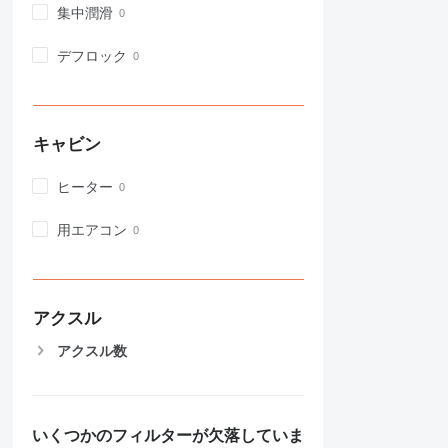
972
集中潤滑
973
980
デフロック
982
988
990
キャビン
992
AP
ヒーター
C-series
CB
用エアコン
CS
D series
E-series
F-series
アクスル
GC
アクスル数
IT
M-series
MH
NR
いくつかのフィルターが欠落していま