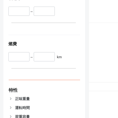
340
Vibromax
345
–
349
350
365
374
390
燃費
395
416
–
km
420
424
426
428
430
特性
432
434
正味重量
444
運転時間
589
826
荷重容量