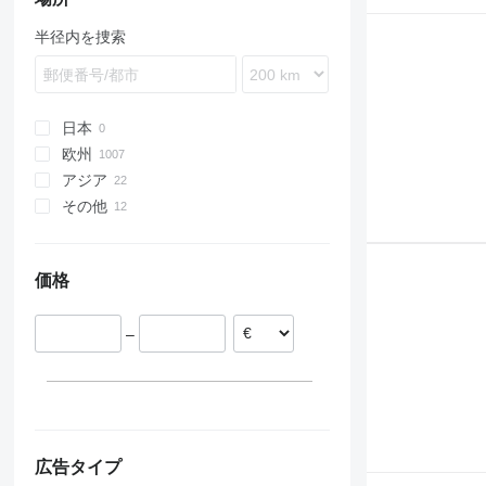
453
695
226
250
544 J
PW
U-series
LTC
P-series
LM
835
RX
TC
BM
Vio
半径内を捜索
753
721
232
406
724
WA
X-series
LTF
R-series
LS
TL
DD
763
788
235
407
750
WB
LTM
T-series
MH
TR
EC
863
821
236
409
824
MK
V-series
NH
TW
ECR
864
845
242
411
850
PR
W-series
EW
日本
A series
921
245
426
3200
R-series
WE
EWR
欧州
B series
1088
246
427
3400
G-series
アジア
ルーマニア
E series
1188
247B
436
3420
L-series
その他
ドイツ
トルコ
S series
1650
259D
437
3800
SD
ポーランド
アラブ首長国連邦
ウクライナ
T series
1840
262C
456
6090
オランダ
ウズベキスタン
モルドバ
価格
1845
262D
457
F-series
ベルギー
中国
2050M
289D
520
Z-series
リトアニア
CX
301
525
–
クロアチア
SR
302
526
フランス
SV
303
530
すべて表示
TR
304
531
W-series
305
532
306
533
広告タイプ