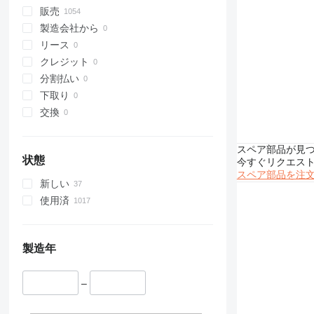
307
535
販売
308
536
製造会社から
311
537
リース
312
540
クレジット
313
541
分割払い
314
550
下取り
315
560
交換
316
926
317
8014
スペア部品が見
318
8015
状態
今すぐリクエス
319
8016
スペア部品を注
新しい
320
8018
使用済
321
8025
322
8026
323
8030
製造年
324
8032
325
8035
–
326
8045
329
8050