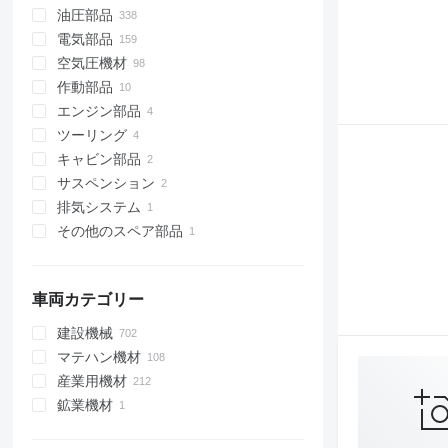
油圧部品
インジェクタ
電気部品
噴射ポンプ
油圧ポンプ
空気圧機材
燃料ポンプ
油圧ディストリビュータ
オルタネーター
作動部品
燃料レール
ギアポンプ
ヒューズブロック
空気圧シリンダー
エンジン部品
燃料圧力センサー
油圧モーター
制御ユニット
ニューマチックバルブ
チゼル
ツーリング
エアフィルター
アキシャルピストンポンプ
スターター
ソレノイドバルブ
その他の作動部品
エンジン
キャビン部品
油圧シリンダ
電子基板
その他の空気圧スペア部品
マニホールド
アイドラーローラー
サスペンション
油圧アキュムレーター
リレー
オイルポンプ
その他の加工設備
ワイパーモーター
排気システム
その他の油圧スペア部品
サーボモーター
ターボチャージャー
フロント計器盤
パワーステアリング
その他のスペア部品
モニター
パワーステアリングポンプ
マフラー
センサー
スペア部品
電源
車両カテゴリー
コントローラー
電気モーター
建設機械
周波数チェンジャー
マテハン機材
油圧ショベル
ダッシュボード
産業用機材
クレーン
フォークリフト
バックホーローダー
リニアアクチュエータ
鉱業機材
道路建設機材
金属加工機械
オールテラインクレーン
ディーゼルフォークリフト
その他の電気スペア部品
建設用ローラー
リサイクル機械
採石機械
移動式クレーン
アスファルト切削機
電動フォークリフト
板材曲げ加工機