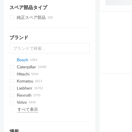
整地機材
プラスチック機械
アスファルト敷設機
電動パレットトラック
アーティキュレーテッドダンプ
トラック
スペア部品タイプ
建設ローダー
梱包機械
ブルドーザ
オーダーピッカー
その他の建設機材
発電機
スキッドステア
コンテナハンドラー
純正スペア部品
コンプレッサ
トラックローダー
テレハンドラー
ディーゼル発電機
コンベア機材
ホイールローダー
リーチトラック
その他の発電機
プロセス装置
ブランド
その他の産業用機材
産業用ロボット
Bosch
AL
AX
ASC
QA
RD
GA
1302
PLL
D-series
BC
C-series
BG
BB
320
Caterpillar
AS
1304
BM
LPE
325
CK
321
Hitachi
AZ
1404
BW
LWE
328
420
12H
Scorpion
C-series
Mega
AC
BF
DX
JT
D-series
TD
TD
CA
M-series
C-series
ATF
760
FD
EX
E-series
4000
MHL
W-series
AL
GTH
AMK
AT
44C
DV
H-series
H-series
GTO
Komatsu
1504
OSE
331
440
12K
Targo
KTA
S-series
CC
D-series
DH
PL
HK
860
FL
FB
W-series
E-series
Z series
GMK
44D
H-series
OHT
EX
806
H-series
HL-series
IS
DD
1CX
310 G
ECE
KR
LMV
HD
CKE
Liebherr
1604
SPE
334
445
12M
Torion
HC
DL
RTF
FR
FD
RT
55D
HD
SM
KH
R-series
HX-series
ECM
2CX
310 J
EFG
SK
BR
GMT
D-series
Rexroth
1704
SWE
337
450
120
TC
DX
FH
60E
Stahlfolder
LX
R-series
SD
3CX
310 K
EJE
CK
KMK
K-series
A-series
D-series
LS
CLG
L-series
MRT
MF
50
11
P-series
Lokotrack
D-series
MST
MT
50
B-series
D-series
OQ
ATT
EB
1100 Series
90
Volvo
1804
341
570
140
SD
FL
B-series
ZW
Robex
4CX
310S K
EKX
D series
KC-series
HS
E-series
MT
12
TF
FB
1404
CX
F-series
SE
CH
HML
735
SK
EK
LS
SWE
ATF
ATF
TB
7200
970
CW
D-series
W
すべて表示
AR
425
580
160
Solar
FR
C-series
ZX
110
331
ERC
GD
KH-series
K-Series
H-series
14
FD
1501
D-series
L-series
QE
HR
818
EXU
SH
TL
TL
A-series
A-series
6870
AB
6503
WG
W-series
QY
ERP
B-series
YC
ZM
ZL
H
430
590
212
W-series
D-series
Zaxis
205
333 G
ERE
HD
KX-series
L-series
K-series
714
FG
6001
E-series
MH
QH
SKL
821
FM
AC
B-series
Super
AS
WR
ZL
C-series
435
621
215
E-series
215
410
ESE
HM
M-series
LH
L-series
L-series
12002
L-series
RH
QI
825
MX
HR
BL
ET
SV
442
688
216
220X
524
ETV
PC
R-series
LR
N-series
LB
QJ
830
R-series
TA
BLC
EZ
V-series
場所