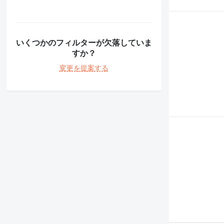
330
8052
336
8056
340
8060
345
8080
いくつかのフィルターが欠落していま
すか？
349
G-Series
350
JS
変更を提案する
365
JZ
374
Robot
375
S-Series
390
TM
395
VMT
416
420
422
424
426
428
430
432