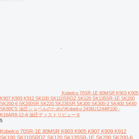
Kobelco 70SR-1E 80MSR K903 K905
K907 K909 K912 SK100 SK110SRDZ SK120 SK135SR-1E SK200
SK200-6 SK200SR SK220 SK235SR SK300 SK300-2 SK400 SK60
SK80CS 油圧ショベルのためのKobelco 2436U1244R100 -
K16AR8-12-A 油圧ディストリビュータ
5
Kobelco 70SR-1E 80MSR K903 K905 K907 K909 K912
SK100 SK110SRDZ SK120 SK135SR-1E SK200 SK200-6