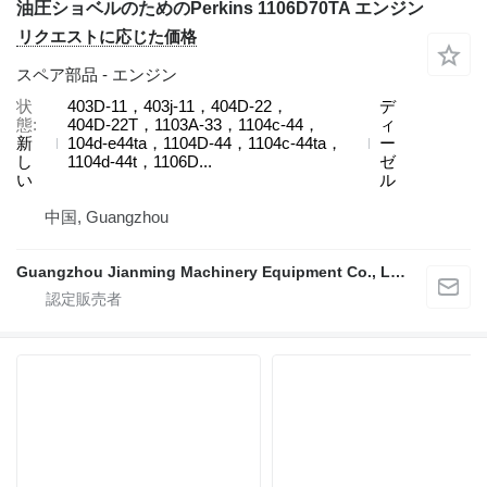
油圧ショベルのためのPerkins 1106D70TA エンジン
リクエストに応じた価格
スペア部品 - エンジン
状
403D-11，403j-11，404D‑22，
デ
態
404D‑22T，1103A-33，1104c-44，
ィ
新
104d-e44ta，1104D-44，1104c-44ta，
ー
し
1104d-44t，1106D...
ゼ
い
ル
中国, Guangzhou
Guangzhou Jianming Machinery Equipment Co., Ltd.