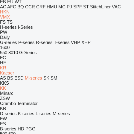
EB
EU
WT
AC
AFC
BQ
CCR
CRF
HMU
MC
PJ
SPF
ST
StitchLiner
VAC
HKN
VMX
FS
TS
H-series
i-Series
PW
Daily
G-series
P-series
R-series
T-series
VHP
XHP
1600
550
8010
G-Series
FC
HF
KR
Kaeser
AS
BS
ESD
M-series
SK
SM
KKS
KK
Minarc
ZSW
Crambo
Terminator
KR
D-series
K-series
L-series
M-series
FW
ES
B-series
HD
PGG
500
600