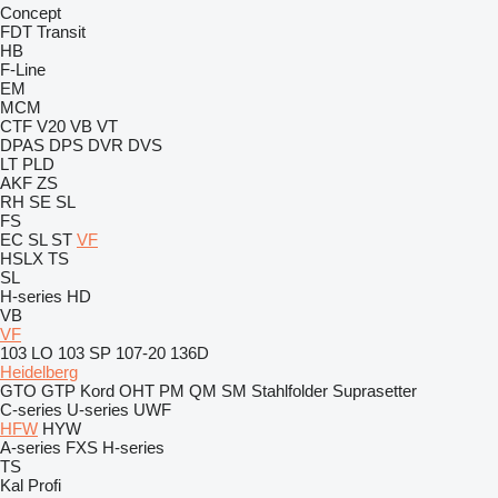
Concept
FDT
Transit
HB
F-Line
EM
MCM
CTF
V20
VB
VT
DPAS
DPS
DVR
DVS
LT
PLD
AKF
ZS
RH
SE
SL
FS
EC
SL
ST
VF
HSLX
TS
SL
H-series
HD
VB
VF
103 LO
103 SP
107-20
136D
Heidelberg
GTO
GTP
Kord
OHT
PM
QM
SM
Stahlfolder
Suprasetter
C-series
U-series
UWF
HFW
HYW
A-series
FXS
H-series
TS
Kal
Profi