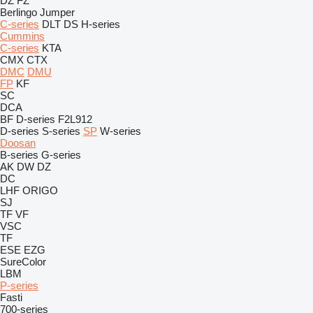
DZ
FZ
Berlingo
Jumper
C-series
DLT
DS
H-series
Cummins
C-series
KTA
CMX
CTX
DMC
DMU
FP
KF
SC
DCA
BF
D-series
F2L912
D-series
S-series
SP
W-series
Doosan
B-series
G-series
AK
DW
DZ
DC
LHF
ORIGO
SJ
TF
VF
VSC
TF
ESE
EZG
SureColor
LBM
P-series
Fasti
700-series