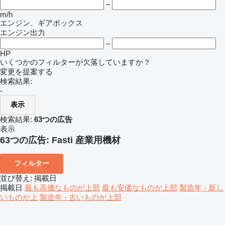
–
m/h
エンジン、ギアボックス
エンジン出力
–
HP
いくつかのフィルターが欠落していますか？
変更を提案する
検索結果:
-
表示
検索結果:
63つの広告
表示
63つの広告:
Fasti 産業用機材
フィルター
並び替え
:
掲載日
掲載日
最も高価なものが上部
最も安価なものが上部
製造年 - 新し
いものが上
製造年 - 古いものが上部