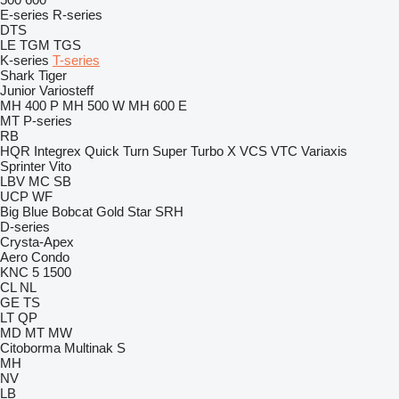
E-series
R-series
DTS
LE
TGM
TGS
K-series
T-series
Shark
Tiger
Junior
Variosteff
MH 400 P
MH 500 W
MH 600 E
MT
P-series
RB
HQR
Integrex
Quick Turn
Super Turbo X
VCS
VTC
Variaxis
Sprinter
Vito
LBV
MC
SB
UCP
WF
Big Blue
Bobcat
Gold Star
SRH
D-series
Crysta-Apex
Aero
Condo
KNC 5 1500
CL
NL
GE
TS
LT
QP
MD
MT
MW
Citoborma
Multinak S
MH
NV
LB