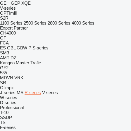
GEH
GEP
XQE
V-series
OPTImill
S2R
1100 Series
2500 Series
2800 Series
4000 Series
Expert
Partner
CH4000
GF
FCA
ES
GBL
GBW
P
S-series
SM3
AMT
DZ
Kangoo
Master
Trafic
GF2
535
MDVN
VRK
SR
Olimpic
J-series
MS
R-series
V-series
W-series
D-series
Professional
T-10
SSDP
TS
F-series