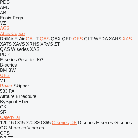
PDS
APD
AB
Ensis
Pega
VZ
AG3
Atlas Copco
DrillAir
E-Air
GA
LT
QAS
QAX
QEP
QES
QLT
WEDA
XAHS
XAS
XATS
XAVS
XRHS
XRVS
ZT
QAS
W series
XAS
PDP
E-series
G-series
KG
B-series
BM
BW
GFS
VT
Rover
Skipper
533
PA
Airpure
Britecpure
BySprint Fiber
CK
SR
Caterpillar
120
160
315
320
330
365
C-series
DE
D series
E-series
G-series
GC
M-series
V-series
CPS