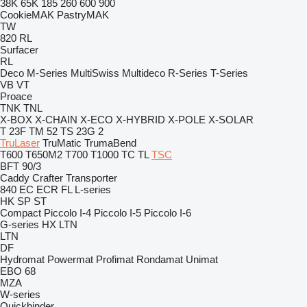
38K
65K
185
260
600
900
CookieMAK
PastryMAK
TW
820
RL
Surfacer
RL
Deco
M-Series
MultiSwiss
Multideco
R-Series
T-Series
VB
VT
Proace
TNK
TNL
X-BOX
X-CHAIN
X-ECO
X-HYBRID
X-POLE
X-SOLAR
T 23F
TM 52
TS 23G 2
TruLaser
TruMatic
TrumaBend
T600
T650M2
T700
T1000
TC
TL
TSC
BFT 90/3
Caddy
Crafter
Transporter
840
EC
ECR
FL
L-series
HK
SP
ST
Compact
Piccolo I-4
Piccolo I-5
Piccolo I-6
G-series
HX
LTN
LTN
DF
Hydromat
Powermat
Profimat
Rondamat
Unimat
EBO 68
MZA
W-series
Quickbinder