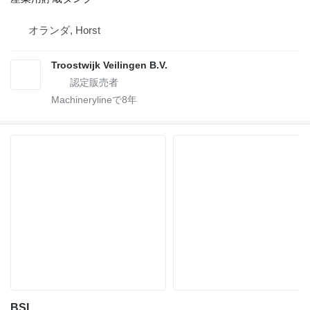
オランダ, Horst
Troostwijk Veilingen B.V.
Machinerylineで
8
年
BSL