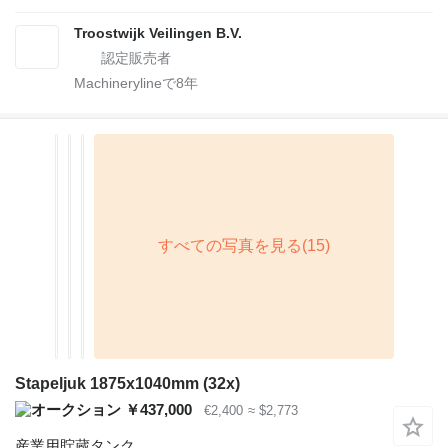
Troostwijk Veilingen B.V.
Machinerylineで
8
年
Stapeljuk 1875x1040mm (32x)
￥437,000
€2,400
≈ $2,773
産業用貯蔵タンク