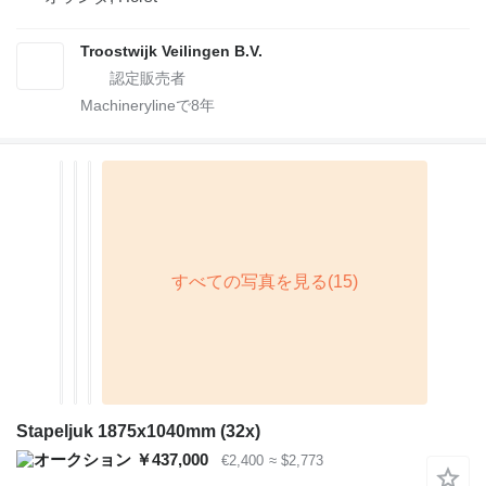
Troostwijk Veilingen B.V.
Machinerylineで
8
年
Stapeljuk 1875x1040mm (32x)
￥437,000
€2,400
≈ $2,773