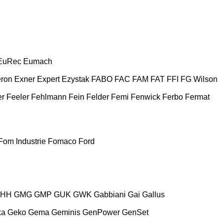
EuRec
Eumach
ron
Exner
Expert
Ezystak
FABO
FAC
FAM
FAT
FFI
FG Wilson
er
Feeler
Fehlmann
Fein
Felder
Femi
Fenwick
Ferbo
Fermat
Fom Industrie
Fomaco
Ford
HH
GMG
GMP
GUK
GWK
Gabbiani
Gai
Gallus
ka
Geko
Gema
Geminis
GenPower
GenSet