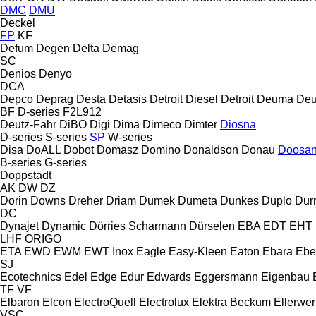
DMC
DMU
Deckel
FP
KF
Defum
Degen
Delta
Demag
SC
Denios
Denyo
DCA
Depco
Deprag
Desta
Detasis
Detroit Diesel
Detroit
Deuma
Deu
BF
D-series
F2L912
Deutz-Fahr
DiBO
Digi
Dima
Dimeco
Dimter
Diosna
D-series
S-series
SP
W-series
Disa
DoALL
Dobot
Domasz
Domino
Donaldson
Donau
Doosa
B-series
G-series
Doppstadt
AK
DW
DZ
Dorin
Downs
Dreher
Driam
Dumek
Dumeta
Dunkes
Duplo
Dur
DC
Dynajet
Dynamic
Dörries Scharmann
Dürselen
EBA
EDT
EHT
LHF
ORIGO
ETA
EWD
EWM
EWT Inox
Eagle
Easy-Kleen
Eaton
Ebara
Ebe
SJ
Ecotechnics
Edel
Edge
Edur
Edwards
Eggersmann
Eigenbau
TF
VF
Elbaron
Elcon
ElectroQuell
Electrolux
Elektra Beckum
Ellerwer
VSC