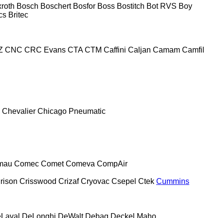
roth
Bosch
Boschert
Bosfor
Boss
Bostitch
Bot RVS
Boy
cs
Britec
Z
CNC
CRC Evans
CTA
CTM
Caffini
Caljan
Camam
Camfil
Chevalier
Chicago Pneumatic
mau
Comec
Comet
Comeva
CompAir
rison
Crisswood
Crizaf
Cryovac
Csepel
Ctek
Cummins
Laval
DeLonghi
DeWalt
Debag
Deckel Maho