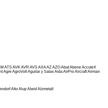
SM
ATS
AVK
AVR
AVS
AXA
AZ
AZO
Abat
Abene
AccuteX
nt
Agre
AgroVolt
Aguilar y Salas
Aida
AirPro
Aircraft
Airman
tendorf
Alto
Alup
Alwid
Alzmetall