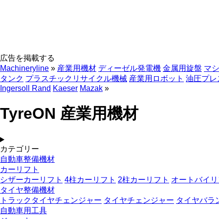
広告を掲載する
Machineryline
»
産業用機材
ディーゼル発電機
金属用旋盤
マ
タンク
プラスチックリサイクル機械
産業用ロボット
油圧プレ
Ingersoll Rand
Kaeser
Mazak
»
TyreON 産業用機材
カテゴリー
自動車整備機材
カーリフト
シザーカーリフト
4柱カーリフト
2柱カーリフト
オートバイリ
タイヤ整備機材
トラックタイヤチェンジャー
タイヤチェンジャー
タイヤバラ
自動車用工具