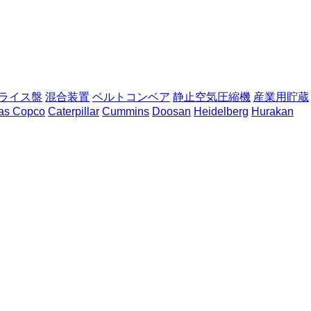
ライス盤
混合装置
ベルトコンベア
静止空気圧縮機
産業用貯蔵
las Copco
Caterpillar
Cummins
Doosan
Heidelberg
Hurakan