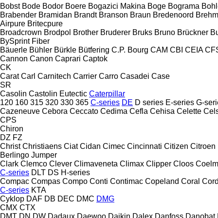
Bobst
Bode
Bodor
Boere
Bogazici Makina
Boge
Bograma
Bohl
Brabender
Bramidan
Brandt
Branson
Braun
Bredenoord
Brehm
Airpure
Britecpure
Broadcrown
Brodpol
Brother
Bruderer
Bruks
Bruno
Brückner
B
BySprint Fiber
Bäuerle
Bühler
Bürkle
Bütfering
C.P. Bourg
CAM
CBI
CEIA
CF
Cannon
Canon
Caprari
Captok
CK
Carat
Carl
Carnitech
Carrier
Carro
Casadei
Case
SR
Casolin
Castolin Eutectic
Caterpillar
120
160
315
320
330
365
C-series
DE
D series
E-series
G-seri
Cazeneuve
Cebora
Ceccato
Cedima
Cefla
Cehisa
Celette
Cel
CPS
Chiron
DZ
FZ
Christ
Christiaens
Ciat
Cidan
Cimec
Cincinnati
Citizen
Citroen
Berlingo
Jumper
Clark
Clemco
Clever
Climaveneta
Climax
Clipper
Cloos
Coel
C-series
DLT
DS
H-series
Compac
Compas
Compo
Conti
Contimac
Copeland
Coral
Cord
C-series
KTA
Cyklop
DAF
DB
DEC
DMC
DMG
CMX
CTX
DMT
DN
DW
Dadaux
Daewoo
Daikin
Dalex
Danfoss
Danobat