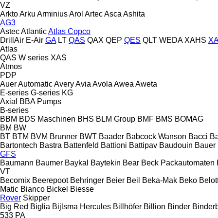
VZ
Arkto
Arku
Arminius
Arol
Artec
Asca
Ashita
AG3
Astec
Atlantic
Atlas Copco
DrillAir
E-Air
GA
LT
QAS
QAX
QEP
QES
QLT
WEDA
XAHS
X
Atlas
QAS
W series
XAS
Atmos
PDP
Auer
Automatic
Avery
Avia
Avola
Awea
Aweta
E-series
G-series
KG
Axial
BBA Pumps
B-series
BBM
BDS Maschinen
BHS
BLM Group
BMF
BMS
BOMAG
BM
BW
BT
BTM
BVM Brunner
BWT
Baader
Babcock Wanson
Bacci
Ba
Bartontech
Bastra
Battenfeld
Battioni
Battipav
Baudouin
Bauer
GFS
Baumann
Baumer
Baykal
Baytekin
Bear
Beck Packautomaten
VT
Becomix
Beerepoot
Behringer
Beier
Beil
Beka-Mak
Beko
Belott
Matic
Bianco
Bickel
Biesse
Rover
Skipper
Big Red
Biglia
Bijlsma Hercules
Billhöfer
Billion
Binder
Binder
533
PA