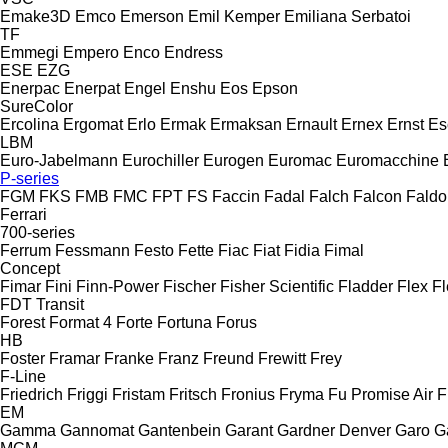
Emake3D
Emco
Emerson
Emil Kemper
Emiliana Serbatoi
TF
Emmegi
Empero
Enco
Endress
ESE
EZG
Enerpac
Enerpat
Engel
Enshu
Eos
Epson
SureColor
Ercolina
Ergomat
Erlo
Ermak
Ermaksan
Ernault
Ernex
Ernst
Es
LBM
Euro-Jabelmann
Eurochiller
Eurogen
Euromac
Euromacchine
P-series
FGM
FKS
FMB
FMC
FPT
FS
Faccin
Fadal
Falch
Falcon
Faldo
Ferrari
700-series
Ferrum
Fessmann
Festo
Fette
Fiac
Fiat
Fidia
Fimal
Concept
Fimar
Fini
Finn-Power
Fischer
Fisher Scientific
Fladder
Flex
Fl
FDT
Transit
Forest
Format 4
Forte
Fortuna
Forus
HB
Foster
Framar
Franke
Franz
Freund
Frewitt
Frey
F-Line
Friedrich
Friggi
Fristam
Fritsch
Fronius
Fryma
Fu Promise Air
F
EM
Gamma
Gannomat
Gantenbein
Garant
Gardner Denver
Garo
G