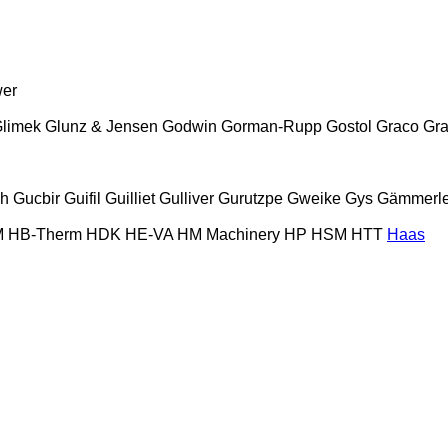
wer
limek
Glunz & Jensen
Godwin
Gorman-Rupp
Gostol
Graco
Gra
ch
Gucbir
Guifil
Guilliet
Gulliver
Gurutzpe
Gweike
Gys
Gämmerle
M
HB‑Therm
HDK
HE-VA
HM Machinery
HP
HSM
HTT
Haas