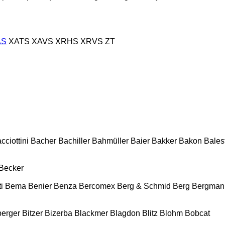
AS
XATS
XAVS
XRHS
XRVS
ZT
cciottini
Bacher
Bachiller
Bahmüller
Baier
Bakker
Bakon
Balest
Becker
i
Bema
Benier
Benza
Bercomex
Berg & Schmid
Berg
Bergman
berger
Bitzer
Bizerba
Blackmer
Blagdon
Blitz
Blohm
Bobcat