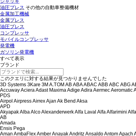
ジャッキ
油圧プレス
その他の自動車整備機材
金属加工機械
金属プレス
油圧プレス
コンプレッサ
モバイルコンプレッサ
発電機
ガソリン発電機
すべて表示
ブランド
このクエリに対する結果が見つかりませんでした
3D Systems
3Kare
3M
A.TOM
AB
ABA
ABAC
ABB
ABC
ABG
A
Accuway
Aciera
Adast Maxima
Adige
Adira
Aermec
Aeromatic
PDS
Airpol
Airpress
Airrex
Ajan
Ak Bend
Aksa
APD
Akyapak
Alba
Alco
Alexanderwerk
Alfa Laval
Alfa
Alfarimini
Alf
AB
Amada
Ensis
Pega
Aman
AmbaFlex
Amber
Anayak
Andritz
Ansaldo
Antom
Apach