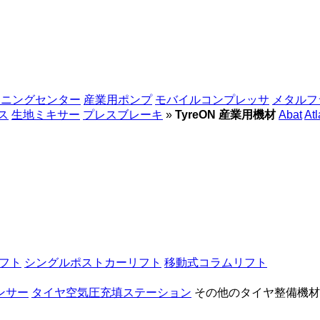
シニングセンター
産業用ポンプ
モバイルコンプレッサ
メタルフ
ス
生地ミキサー
プレスブレーキ
»
TyreON 産業用機材
Abat
At
フト
シングルポストカーリフト
移動式コラムリフト
ンサー
タイヤ空気圧充填ステーション
その他のタイヤ整備機材