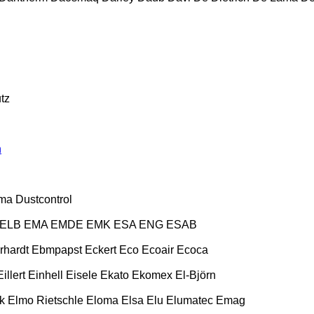
tz
n
ma
Dustcontrol
ELB
EMA
EMDE
EMK
ESA ENG
ESAB
rhardt
Ebmpapst
Eckert
Eco
Ecoair
Ecoca
Eillert
Einhell
Eisele
Ekato
Ekomex
El-Björn
k
Elmo Rietschle
Eloma
Elsa
Elu
Elumatec
Emag