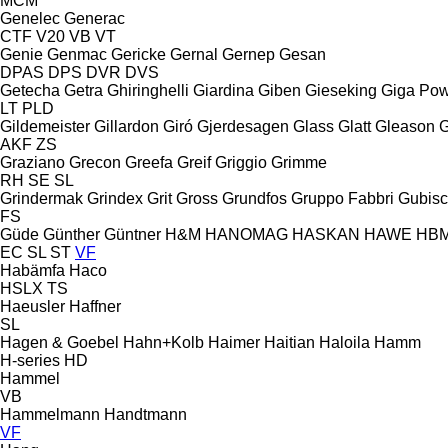
MCM
Genelec
Generac
CTF
V20
VB
VT
Genie
Genmac
Gericke
Gernal
Gernep
Gesan
DPAS
DPS
DVR
DVS
Getecha
Getra
Ghiringhelli
Giardina
Giben
Gieseking
Giga Po
LT
PLD
Gildemeister
Gillardon
Giró
Gjerdesagen
Glass
Glatt
Gleason
G
AKF
ZS
Graziano
Grecon
Greefa
Greif
Griggio
Grimme
RH
SE
SL
Grindermak
Grindex
Grit
Gross
Grundfos
Gruppo Fabbri
Gubis
FS
Güde
Günther
Güntner
H&M
HANOMAG
HASKAN
HAWE
HB
EC
SL
ST
VF
Habämfa
Haco
HSLX
TS
Haeusler
Haffner
SL
Hagen & Goebel
Hahn+Kolb
Haimer
Haitian
Haloila
Hamm
H-series
HD
Hammel
VB
Hammelmann
Handtmann
VF