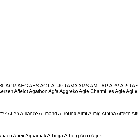
BL
ACM
AEG
AES
AGT
AL-KO
AMA
AMS
AMT
AP
APV
ARO
A
Aerzen
Affeldt
Agathon
Agfa
Aggreko
Agie Charmilles
Agie
Agile
atek
Allen
Alliance
Allmand
Allround
Almi
Almig
Alpina
Altech
Al
Apaco
Apex
Aquamak
Arboga
Arburg
Arco
Arjes