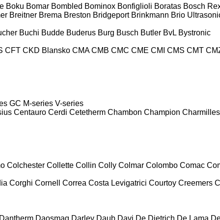
e
Boku
Bomar
Bombled
Bominox
Bonfiglioli
Boratas
Bosch Rex
er
Breitner
Brema
Breston
Bridgeport
Brinkmann
Brio Ultrasoni
ucher
Buchi
Budde
Buderus
Burg
Busch
Butler
BvL
Bystronic
S
CFT
CKD Blansko
CMA
CMB
CMC
CME
CMI
CMS
CMT
CM
es
GC
M-series
V-series
sius
Centauro
Cerdi
Cetetherm
Chambon
Champion
Charmilles
mo
Colchester
Collette
Collin
Colly
Colmar
Colombo
Comac
Co
ia
Corghi
Cornell
Correa
Costa Levigatrici
Courtoy
Creemers
C
Dantherm
Daosmaq
Darley
Daub
Davi
De Dietrich
De Lama
De