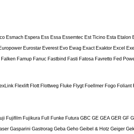
co
Esmach
Espera
Ess
Essa
Essemtec
Est Ticino
Esta
Etalon
Europower
Eurostar
Everest
Evo
Ewag
Exact
Exaktor
Excel
Exe
Falken
Famup
Fanuc
Fastbind
Fasti
Fatosa
Favretto
Fed Pow
exLink
Flexlift
Flott
Flottweg
Fluke
Flygt
Foellmer
Fogo
Foliant
uji
Fujifilm
Fujikura
Full
Funke
Futura
GBC
GE
GEA
GER
GF
G
aser
Gasparini
Gastrorag
Geba
Geho
Geibel & Hotz
Geiger
Ge