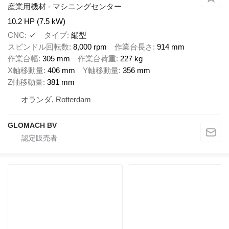
産業用機材 - マシニングセンター
10.2 HP (7.5 kW)
CNC
✓
タイプ
縦型
スピンドル回転数
8,000 rpm
作業台長さ
914 mm
作業台幅
305 mm
作業台荷重
227 kg
X軸移動量
406 mm
Y軸移動量
356 mm
Z軸移動量
381 mm
オランダ, Rotterdam
GLOMACH BV