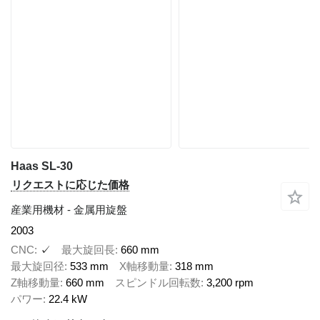
Haas SL-30
リクエストに応じた価格
産業用機材 - 金属用旋盤
2003
CNC
✓
最大旋回長
660 mm
最大旋回径
533 mm
X軸移動量
318 mm
Z軸移動量
660 mm
スピンドル回転数
3,200 rpm
パワー
22.4 kW