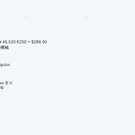
45,520
€250
≈ $288.90
立機械
uius
en B.V.
年