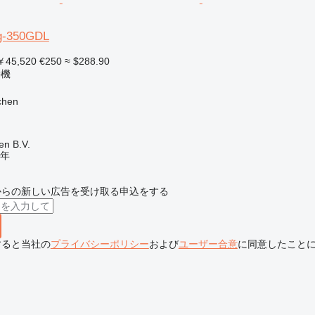
g-350GDL
45,520
€250
≈ $288.90
接機
hen
en B.V.
年
からの新しい広告を受け取る申込をする
すると当社の
プライバシーポリシー
および
ユーザー合意
に同意したこと