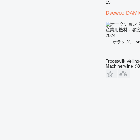
19
Daewoo DAM
￥
産業用機材 - 溶
2024
オランダ, Hor
Troostwijk Veiling
Machinerylineで
8