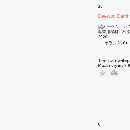
16
Daewoo Dami
￥
産業用機材 - 溶
2026
オランダ, Cruq
Troostwijk Veiling
Machinerylineで
8
6