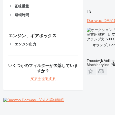
正味重量
13
運転時間
Daewoo DA51
￥
産業用機材 - 組
エンジン、ギアボックス
クランプ力
500 t
エンジン出力
オランダ, Hor
Troostwijk Veiling
Machinerylineで
8
いくつかのフィルターが欠落していま
すか？
変更を提案する
Daewooに関する詳細情報