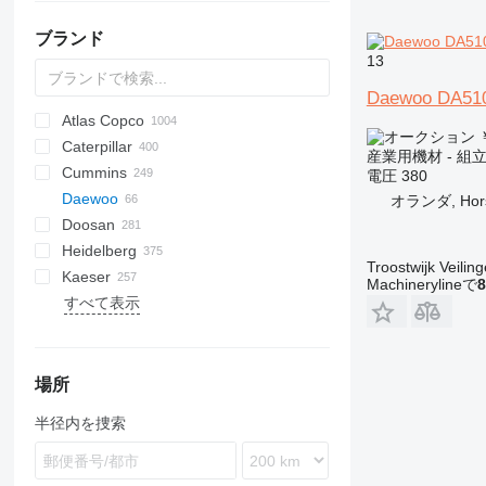
丸ノコ
ブランド
13
Daewoo DA51
Atlas Copco
PDS
APD
AB
Ensis
VZ
AG3
￥
Caterpillar
Pega
DrillAir
QAS
PDP
E-series
B-series
BM
GFS
VT
Rover
PA
Airpure
BySprint Fiber
CK
SR
産業用機材 - 組
Cummins
E-Air
W series
G-series
BW
Skipper
Britecpure
120
CPS
DZ
Berlingo
C-series
電圧
380
Daewoo
GA
XAS
KG
160
FZ
Jumper
DLT
C-series
CMX
オランダ, Hor
Doosan
LT
315
DS
KTA
CTX
DMC
FP
SC
DCA
BF
D-series
Heidelberg
QAS
320
H-series
DMU
KF
D-series
S-series
B-series
AK
DC
LHF
SJ
TF
VSC
TF
ESE
SureColor
LBM
P-series
700-series
Concept
FDT
HB
F-Line
EM
MCM
CTF
DPAS
LT
AKF
RH
FS
EC
HSLX
Citymaster
VB
VF
103 LO
Troostwijk Veiling
Kaeser
QAX
330
F2L912
SP
G-series
DW
ORIGO
VF
EZG
Transit
V20
DPS
PLD
ZS
SE
SL
TS
103 SP
GTO
C-series
HFW
A-series
TS
Kal
EB
AC
HKN
VMX
TS
H-series
PW
G-series
1600
550
FC
HF
KR
Machinerylineで
8
すべて表示
QEP
365
W-series
DZ
VB
DVR
SL
ST
107-20
GTP
U-series
HYW
FXS
Profi
EU
AFC
i-Series
P-series
8010
AS
KKS
KK
Minarc
ZSW
Crambo
KR
D-series
FW
B-series
500
E-series
DTS
LE
K-series
Shark
Junior
MH 400 P
RB
HQR
Sprinter
LBV
UCP
Big Blue
D-series
Crysta-Apex
Aero
KNC 5 1500
CL
GE
LT
MD
Citoborma
NV
LB
GEH
V-series
OPTImill
S2R
1100 Series
Expert
CH4000
GF
FCA
ES
SM3
AMT
Kangoo
GF2
535
MDVN
SR
Olimpic
J-series
W-series
D-series
Professional
T-10
SSDP
TS
F-series
38K
CookieMAK
TW
820
Surfacer
RL
Deco
VB
Proace
TNK
X-BOX
T 23F
TruLaser
T600
BFT 90/3
Caddy
840
HK
Compact
G-series
LTN
DF
Hydromat
EBO 68
MZA
W-series
Quickbinder
Versant
LPG
QES
C-series
VT
DVS
VF
136D
Kord
UWF
H-series
WT
BQ
R-series
G-Series
BS
Terminator
K-series
HD
600
R-series
TGM
T-series
Tiger
Variosteff
MH 500 W
Integrex
Vito
MC
WF
Bobcat
Condo
NL
TS
QP
MT
Multinak S
GEP
2500 Series
Partner
GBL
DZ
Trafic
VRK
MS
65K
PastryMAK
RL
M-Series
VT
TNL
X-CHAIN
TM 52
TruMatic
T650M2
Crafter
ECR
SP
Piccolo I-4
HX
Powermat
QLT
DE
OHT
CCR
T-series
ESD
L-series
MIC
TGS
MH 600 E
Quick Turn
SB
Gold Star
MW
XQE
2800 Series
GBW
R-series
185
MultiSwiss
X-ECO
TS 23G 2
TrumaBend
T700
Transporter
L-series
ST
Piccolo I-5
LTN
Profimat
WEDA
D series
PM
CRF
VHP
M-series
M-series
PGG
Super Turbo X
SRH
4000 Series
P
V-series
260
Multideco
X-HYBRID
T1000
Piccolo I-6
Rondamat
場所
XAHS
E-series
QM
HMU
XHP
SK
VCS
S-series
600
R-Series
X-POLE
TC
Unimat
半径内を捜索
XAS
G-series
SM
MC
SM
VTC
900
T-Series
X-SOLAR
TL
XATS
GC
Stahlfolder
PJ
Variaxis
TSC
XAVS
M-series
Suprasetter
SPF