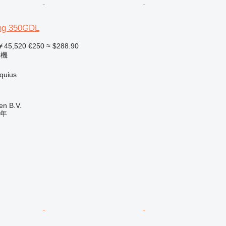
ng 350GDL
45,520
€250
≈ $288.90
接機
uius
en B.V.
年