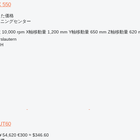
 550
じた価格
マシニングセンター
数
10,000 rpm
X軸移動量
1,200 mm
Y軸移動量
650 mm
Z軸移動量
620
slautern
bH
UT60
54,620
€300
≈ $346.60