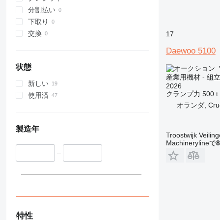
分割払い
下取り
交換
17
Daewoo 5100
状態
￥
産業用機材 - 組
新しい
2026
クランプ力
500 t
使用済
オランダ, Cruq
製造年
Troostwijk Veiling
Machinerylineで
8
–
特性