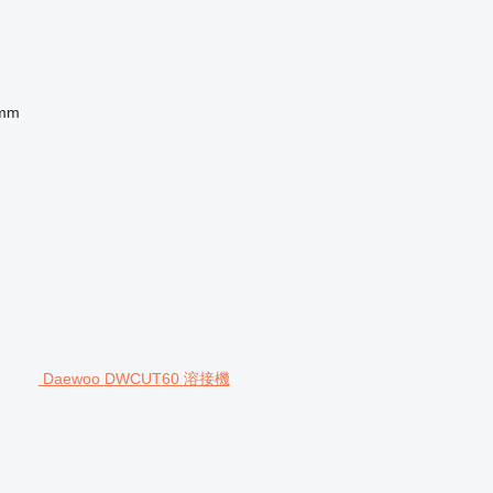
 mm
Daewoo DWCUT60 溶接機