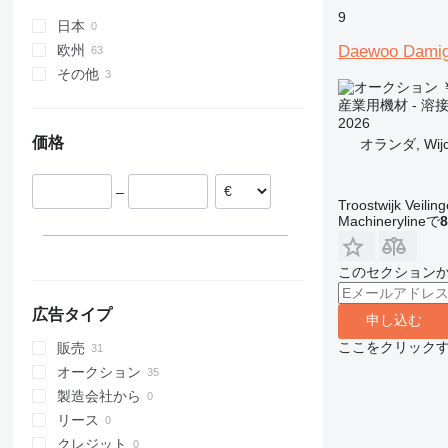
9
XRHS
V-series
ST
日本
XRVS
StitchLiner
Daewoo Dami
欧州
ZT
VAC
その他
オランダ
￥
スペイン
ウクライナ
産業用機材 - 溶
ドイツ
コロンビア
2026
価格
オランダ, Wijc
スウェーデン
ベルギー
–
スロバキア
Troostwijk Veiling
エストニア
Machinerylineで
8
デンマーク
すべて表示
このセクション
広告タイプ
申し込む
ここをクリック
販売
オークション
製造会社から
リース
クレジット