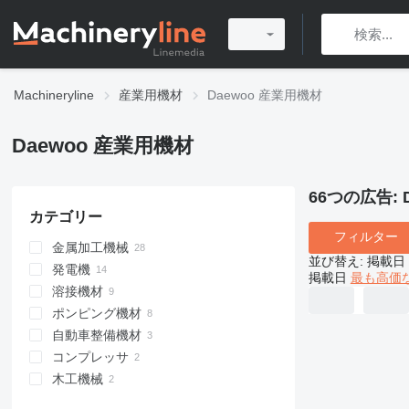
Machineryline
産業用機材
Daewoo 産業用機材
Daewoo 産業用機材
66つの広告:
カテゴリー
フィルター
金属加工機械
並び替え
:
掲載日
発電機
金属用旋盤
掲載日
最も高価
溶接機材
マシニングセンター
ディーゼル発電機
ポンピング機材
組立機械
ガソリン発電機
溶接機
自動車整備機材
溶接機トレーラ
モーターポンプ
コンプレッサ
洗車機材
木工機械
ポータブルコンプレッサー
高圧洗浄機
木工のこぎり