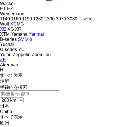
Wacker
ET
EZ
Weidemann
1140
1160
1190
1280
1390
3070
3080
T-series
Wolf
XCMG
XE
XG
XR
XTM
Yamaha
Yanmar
B-series
SV
Vio
Yuchai
U-series
YC
Yufan
Zeppelin
Zoomlion
ZE
Åkerman
H
すべて表示
場所
半径内を捜索
日本
Chiba
すべて表示
欧州