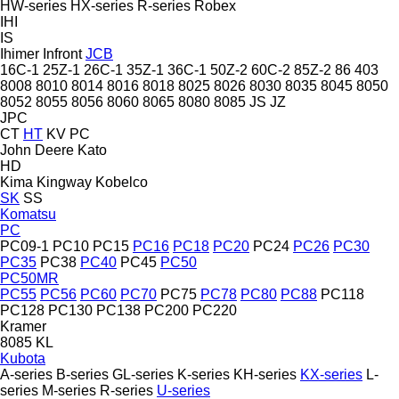
HW-series
HX-series
R-series
Robex
IHI
IS
Ihimer
Infront
JCB
16C-1
25Z-1
26C-1
35Z-1
36C-1
50Z-2
60C-2
85Z-2
86
403
8008
8010
8014
8016
8018
8025
8026
8030
8035
8045
8050
8052
8055
8056
8060
8065
8080
8085
JS
JZ
JPC
CT
HT
KV
PC
John Deere
Kato
HD
Kima
Kingway
Kobelco
SK
SS
Komatsu
PC
PC09-1
PC10
PC15
PC16
PC18
PC20
PC24
PC26
PC30
PC35
PC38
PC40
PC45
PC50
PC50MR
PC55
PC56
PC60
PC70
PC75
PC78
PC80
PC88
PC118
PC128
PC130
PC138
PC200
PC220
Kramer
8085
KL
Kubota
A-series
B-series
GL-series
K-series
KH-series
KX-series
L-
series
M-series
R-series
U-series