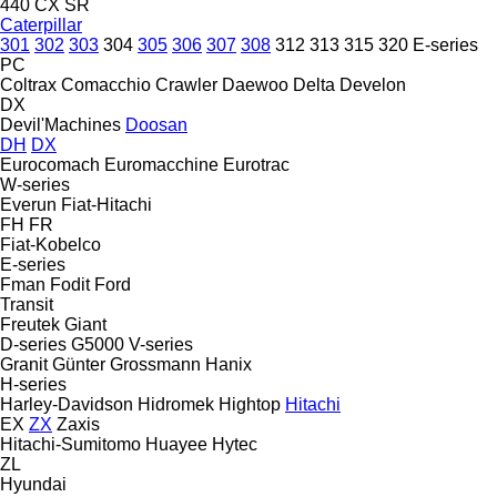
440
CX
SR
Caterpillar
301
302
303
304
305
306
307
308
312
313
315
320
E-series
PC
Coltrax
Comacchio
Crawler
Daewoo
Delta
Develon
DX
Devil'Machines
Doosan
DH
DX
Eurocomach
Euromacchine
Eurotrac
W-series
Everun
Fiat-Hitachi
FH
FR
Fiat-Kobelco
E-series
Fman
Fodit
Ford
Transit
Freutek
Giant
D-series
G5000
V-series
Granit
Günter Grossmann
Hanix
H-series
Harley-Davidson
Hidromek
Hightop
Hitachi
EX
ZX
Zaxis
Hitachi-Sumitomo
Huayee
Hytec
ZL
Hyundai