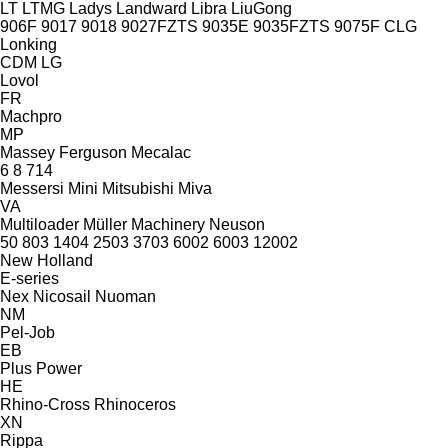
LT
LTMG
Ladys
Landward
Libra
LiuGong
906F
9017
9018
9027FZTS
9035E
9035FZTS
9075F
CLG
Lonking
CDM
LG
Lovol
FR
Machpro
MP
Massey Ferguson
Mecalac
6
8
714
Messersi
Mini
Mitsubishi
Miva
VA
Multiloader
Müller Machinery
Neuson
50
803
1404
2503
3703
6002
6003
12002
New Holland
E-series
Nex
Nicosail
Nuoman
NM
Pel-Job
EB
Plus Power
HE
Rhino-Cross
Rhinoceros
XN
Rippa