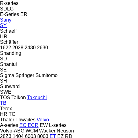
R-series
SDLG
E-Series
ER
Sany
SY
Schaeff
HR
Schäffer
1622
2028
2430
2630
Shanding
SD
Shantui
SE
Sigma
Springer
Sumitomo
SH
Sunward
SWE
TOS
Taikon
Takeuchi
TB
Terex
HR
TC
Thaler
Thwaites
Volvo
A-series
EC
ECR
EW
L-series
Volvo-ABG
WCM
Wacker Neuson
28Z3
1404
6003
8003
ET
EZ
RD