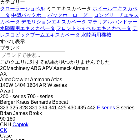
カテゴリー
クローラーショベル
ミニエキスカベータ
ホイールエキスカベ
ータ
中型バックホー
バックホーローダー
ロングリーチエキス
カベータ
デモリションエキスカベータ
マテリアルハンドラー
水陸両用エキスカベータ
フロントシャベルエキスカベータ
テ
レスコピックブームエキスカベータ
水陸両用機械
すべて表示
ブランド
このクエリに対する結果が見つかりませんでした
2CMachinery
ABG
APV
Aameck
Airman
AX
AlmaCrawler
Ammann
Atlas
140W
1404
1604
AR
W series
Avant
200 - series
700 - series
Berger Kraus
Bernards
Bobcat
323
325
328
331
334
341
425
430
435
442
E series
S series
Brian James
Brokk
90
180
CNH
Captok
CK
Case