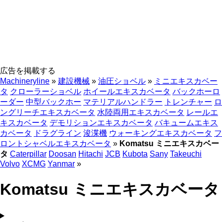
広告を掲載する
Machineryline
»
建設機械
»
油圧ショベル
»
ミニエキスカベー
タ
クローラーショベル
ホイールエキスカベータ
バックホーロ
ーダー
中型バックホー
マテリアルハンドラー
トレンチャー
ロ
ングリーチエキスカベータ
水陸両用エキスカベータ
レールエ
キスカベータ
デモリションエキスカベータ
バキュームエキス
カベータ
ドラグライン
浚渫機
ウォーキングエキスカベータ
フ
ロントシャベルエキスカベータ
»
Komatsu ミニエキスカベー
タ
Caterpillar
Doosan
Hitachi
JCB
Kubota
Sany
Takeuchi
Volvo
XCMG
Yanmar
»
Komatsu ミニエキスカベータ