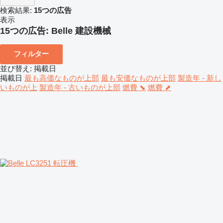
検索結果:
15つの広告
表示
15つの広告:
Belle 建設機械
フィルター
並び替え
:
掲載日
掲載日
最も高価なものが上部
最も安価なものが上部
製造年 - 新し
いものが上
製造年 - 古いものが上部
燃費 ⬊
燃費 ⬈