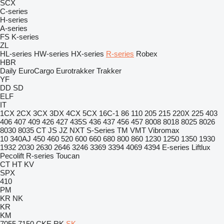
SCX
C-series
H-series
A-series
FS
K-series
ZL
HL-series
HW-series
HX-series
R-series
Robex
HBR
Daily
EuroCargo
Eurotrakker
Trakker
YF
DD
SD
ELF
IT
1CX
2CX
3CX
3DX
4CX
5CX
16C-1
86
110
205
215
220X
225
403
406
407
409
426
427
435S
436
437
456
457
8008
8018
8025
8026
8030
8035
CT
JS
JZ
NXT
S-Series
TM
VMT
Vibromax
10
340AJ
450
460
520
600
660
680
800
860
1230
1250
1350
1930
1932
2030
2630
2646
3246
3369
3394
4069
4394
E-series
Liftlux
Pecolift
R-series
Toucan
CT
HT
KV
SPX
410
PM
KR
NK
KR
KM
7055
7150
CKE
RK
SK