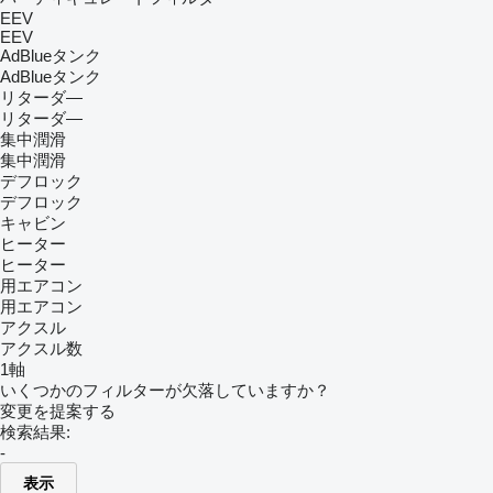
EEV
EEV
AdBlueタンク
AdBlueタンク
リターダ―
リターダ―
集中潤滑
集中潤滑
デフロック
デフロック
キャビン
ヒーター
ヒーター
用エアコン
用エアコン
アクスル
アクスル数
1軸
いくつかのフィルターが欠落していますか？
変更を提案する
検索結果:
-
表示