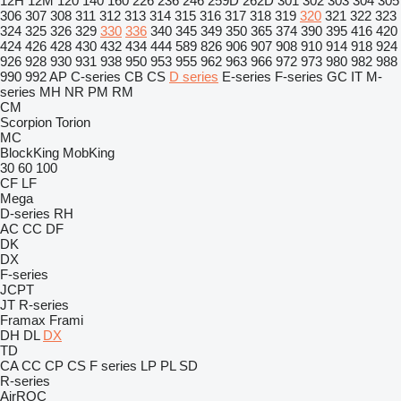
12H
12M
120
140
160
226
236
246
259D
262D
301
302
303
304
305
306
307
308
311
312
313
314
315
316
317
318
319
320
321
322
323
324
325
326
329
330
336
340
345
349
350
365
374
390
395
416
420
424
426
428
430
432
434
444
589
826
906
907
908
910
914
918
924
926
928
930
931
938
950
953
955
962
963
966
972
973
980
982
988
990
992
AP
C-series
CB
CS
D series
E-series
F-series
GC
IT
M-
series
MH
NR
PM
RM
CM
Scorpion
Torion
MC
BlockKing
MobKing
30
60
100
CF
LF
Mega
D-series
RH
AC
CC
DF
DK
DX
F-series
JCPT
JT
R-series
Framax
Frami
DH
DL
DX
TD
CA
CC
CP
CS
F series
LP
PL
SD
R-series
AirROC