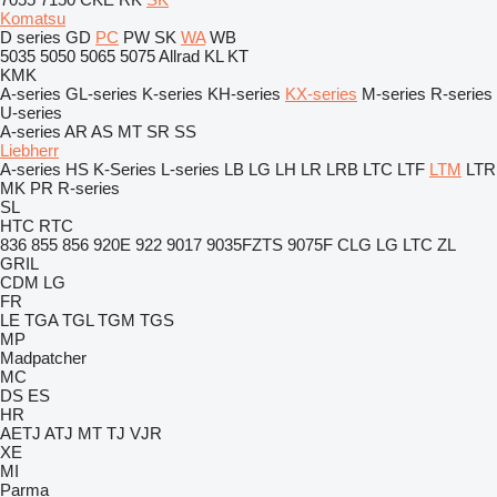
Komatsu
D series
GD
PC
PW
SK
WA
WB
5035
5050
5065
5075
Allrad
KL
KT
KMK
A-series
GL-series
K-series
KH-series
KX-series
M-series
R-series
U-series
A-series
AR
AS
MT
SR
SS
Liebherr
A-series
HS
K-Series
L-series
LB
LG
LH
LR
LRB
LTC
LTF
LTM
LTR
MK
PR
R-series
SL
HTC
RTC
836
855
856
920E
922
9017
9035FZTS
9075F
CLG
LG
LTC
ZL
GRIL
CDM
LG
FR
LE
TGA
TGL
TGM
TGS
MP
Madpatcher
MC
DS
ES
HR
AETJ
ATJ
MT
TJ
VJR
XE
MI
Parma