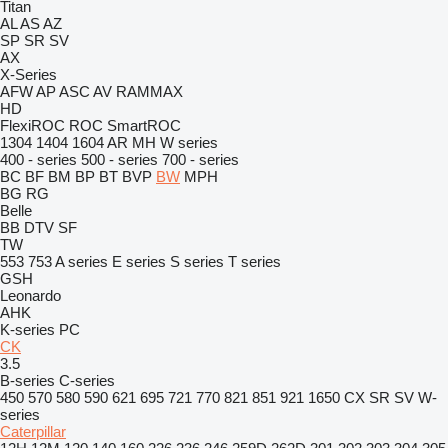
Titan
AL
AS
AZ
SP
SR
SV
AX
X-Series
AFW
AP
ASC
AV
RAMMAX
HD
FlexiROC
ROC
SmartROC
1304
1404
1604
AR
MH
W series
400 - series
500 - series
700 - series
BC
BF
BM
BP
BT
BVP
BW
MPH
BG
RG
Belle
BB
DTV
SF
TW
553
753
A series
E series
S series
T series
GSH
Leonardo
AHK
K-series
PC
CK
3.5
B-series
C-series
450
570
580
590
621
695
721
770
821
851
921
1650
CX
SR
SV
W-
series
Caterpillar