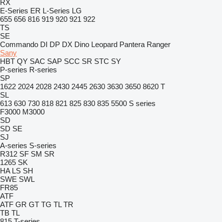
RX
E-Series
ER
L-Series
LG
655
656
816
919
920
921
922
TS
SE
Commando
DI
DP
DX
Dino
Leopard
Pantera
Ranger
Sany
HBT
QY
SAC
SAP
SCC
SR
STC
SY
P-series
R-series
SP
1622
2024
2028
2430
2445
2630
3630
3650
8620 T
SL
613
630
730
818
821
825
830
835
5500
S series
F3000
M3000
SD
SD
SE
SJ
A-series
S-series
R312
SF
SM
SR
1265
SK
HA
LS
SH
SWE
SWL
FR85
ATF
ATF
GR
GT
TG
TL
TR
TB
TL
815
T-series