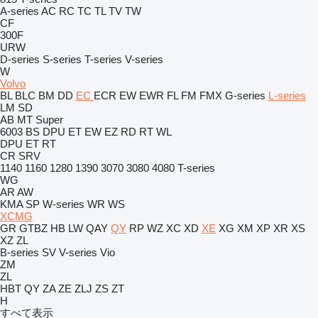
A-series
AC
RC
TC
TL
TV
TW
CF
300F
URW
D-series
S-series
T-series
V-series
W
Volvo
BL
BLC
BM
DD
EC
ECR
EW
EWR
FL
FM
FMX
G-series
L-series
LM
SD
AB
MT
Super
6003
BS
DPU
ET
EW
EZ
RD
RT
WL
DPU
ET
RT
CR
SRV
1140
1160
1280
1390
3070
3080
4080
T-series
WG
AR
AW
KMA
SP
W-series
WR
WS
XCMG
GR
GTBZ
HB
LW
QAY
QY
RP
WZ
XC
XD
XE
XG
XM
XP
XR
XS
XZ
ZL
B-series
SV
V-series
Vio
ZM
ZL
HBT
QY
ZA
ZE
ZLJ
ZS
ZT
H
すべて表示