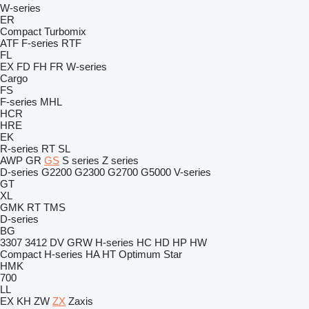
W-series
ER
Compact
Turbomix
ATF
F-series
RTF
FL
EX
FD
FH
FR
W-series
Cargo
FS
F-series
MHL
HCR
HRE
EK
R-series
RT
SL
AWP
GR
GS
S series
Z series
D-series
G2200
G2300
G2700
G5000
V-series
GT
XL
GMK
RT
TMS
D-series
BG
3307
3412
DV
GRW
H-series
HC
HD
HP
HW
Compact
H-series
HA
HT
Optimum
Star
HMK
700
LL
EX
KH
ZW
ZX
Zaxis