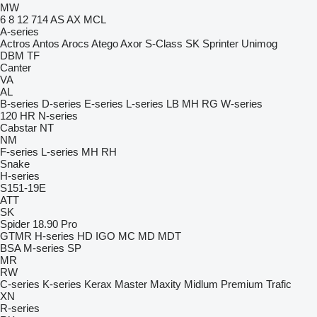
MW
6
8
12
714
AS
AX
MCL
A-series
Actros
Antos
Arocs
Atego
Axor
S-Class
SK
Sprinter
Unimog
DBM
TF
Canter
VA
AL
B-series
D-series
E-series
L-series
LB
MH
RG
W-series
120
HR
N-series
Cabstar
NT
NM
F-series
L-series
MH
RH
Snake
H-series
S151-19E
ATT
SK
Spider 18.90 Pro
GTMR
H-series
HD
IGO
MC
MD
MDT
BSA
M-series
SP
MR
RW
C-series
K-series
Kerax
Master
Maxity
Midlum
Premium
Trafic
XN
R-series