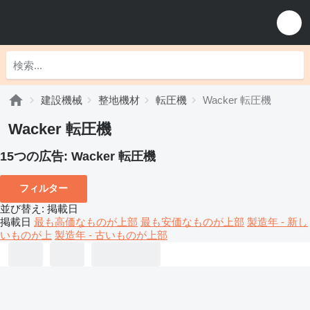
建設機械
整地機材
転圧機
Wacker 転圧機
Wacker 転圧機
15つの広告:
Wacker 転圧機
フィルター
並び替え
:
掲載日
掲載日
最も高価なものが上部
最も安価なものが上部
製造年 - 新し
いものが上
製造年 - 古いものが上部