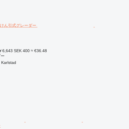
6,643
SEK 400
≈ €36.48
ダー
arlstad
ー