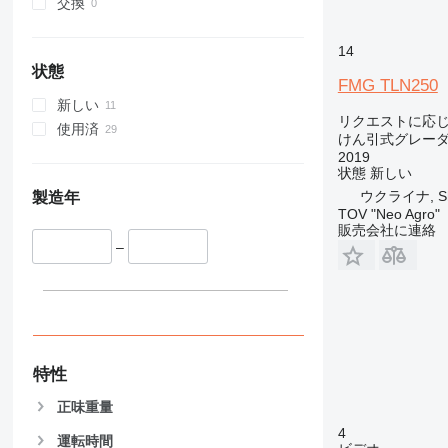
交換
14
状態
FMG TLN250
新しい
リクエストに応
使用済
けん引式グレー
2019
状態
新しい
ウクライナ, Shum
製造年
TOV "Neo Agro"
販売会社に連絡
–
特性
正味重量
4
運転時間