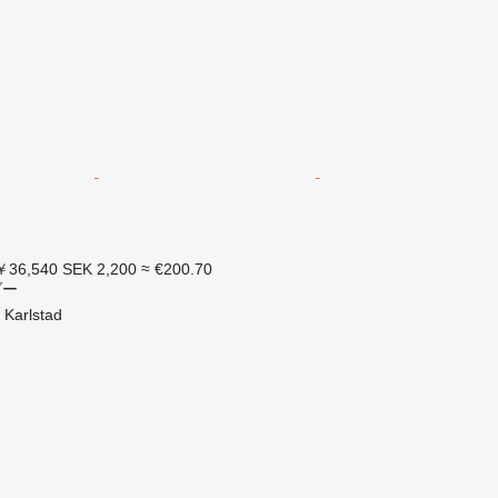
36,540
SEK 2,200
≈ €200.70
ダー
arlstad