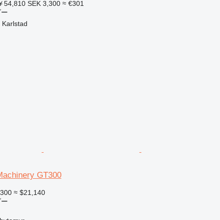
54,810
SEK 3,300
≈ €301
ダー
arlstad
achinery GT300
,300
≈ $21,140
ダー