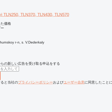
yi TLN250, TLN370, TLN430, TLN570
じた価格
ダー
skoy r-n, s. V.Dederkaly
からの新しい広告を受け取る申込をする
すると当社の
プライバシーポリシー
および
ユーザー合意
に同意したこと