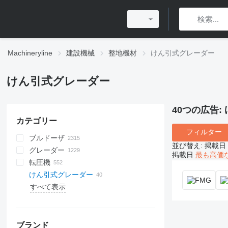
Machineryline
建設機械
整地機材
けん引式グレーダー
けん引式グレーダー
40つの広告:
カテゴリー
フィルター
ブルドーザ
並び替え
:
掲載日
グレーダー
掲載日
最も高価
転圧機
けん引式グレーダー
すべて表示
ブランド