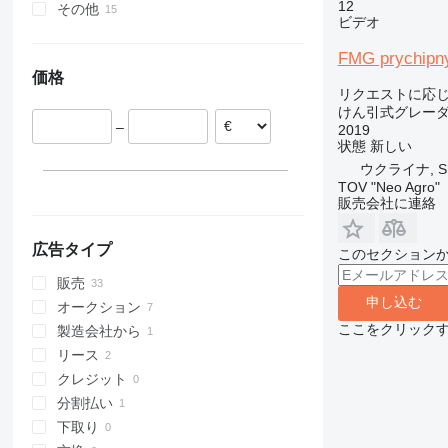
12
その他
ノルウェー
ビデオ
オランダ
ウクライナ
FMG prychipn
スウェーデン
コロンビア
価格
フィンランド
アルゼンチン
リクエストに応
デンマーク
けん引式グレー
–
スペイン
2019
状態
新しい
ポーランド
ウクライナ, Shum
イタリア
TOV "Neo Agro"
すべて表示
販売会社に連絡
広告タイプ
このセクション
販売
申し込む
オークション
ここをクリック
製造会社から
リース
クレジット
分割払い
下取り