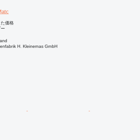
Matc
じた価格
ダー
and
enfabrik H. Kleinemas GmbH