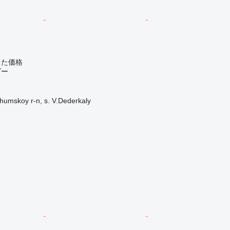
じた価格
ダー
skoy r-n, s. V.Dederkaly