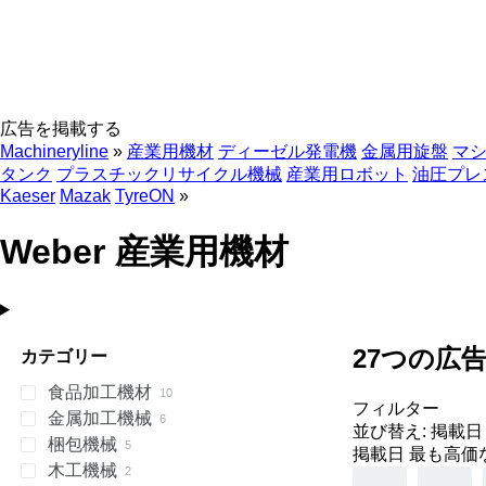
広告を掲載する
Machineryline
»
産業用機材
ディーゼル発電機
金属用旋盤
マ
タンク
プラスチックリサイクル機械
産業用ロボット
油圧プレ
Kaeser
Mazak
TyreON
»
Weber 産業用機材
27つの広告
カテゴリー
食品加工機材
フィルター
金属加工機械
金属加工機材
並び替え
:
掲載日
梱包機械
飲料加工設備
砥ぎ機
肉スライサー
掲載日
最も高価
木工機械
冷蔵機材
板金バリ取り機
ラベリングマシン
皮はぎ機
コーヒーロースター