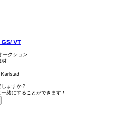
 GS/ VT
オークション
機材
arlstad
売しますか？
と一緒にすることができます！