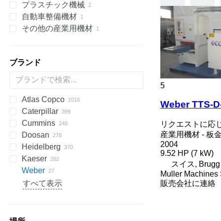
プラスチック機械
金属用グラインダー
梱包計量機
木工用研磨機
製氷機
自動車整備機材
金属プレス
マーキング装置
木工用マシニングセンター
押出成形機
ベルトサンダー
ワイドベルトサンダー
その他の産業用機材
ルブリケーター
油圧プレス
ラベルアプリケーター
油圧プレス
グリースガン
ブランド
5
Atlas Copco
PDS
APD
AB
Ensis
VZ
AG3
Weber TTS-D
Caterpillar
Pega
DrillAir
QAS
PDP
E-series
B-series
BM
GFS
VT
Rover
533
Airpure
BySprint Fiber
CK
SR
Cummins
E-Air
W series
G-series
BW
Skipper
PA
Britecpure
120
CPS
DZ
Berlingo
C-series
リクエストに応
産業用機材 - 板
Doosan
GA
XAS
KG
160
FZ
Jumper
DLT
C-series
CMX
DMC
FP
SC
DCA
BF
D-series
2004
Heidelberg
LT
315
DS
KTA
CTX
DMU
KF
D-series
S-series
B-series
AK
DC
LHF
SJ
TF
VSC
TF
ESE
SureColor
LBM
P-series
700-series
Concept
FDT
HB
F-Line
EM
MCM
CTF
DPAS
LT
AKF
RH
FS
EC
HSLX
SL
H-series
VB
VF
103 LO
9.52 HP (7 kW)
Kaeser
QAS
320
H-series
F2L912
SP
G-series
DW
ORIGO
VF
EZG
Transit
V20
DPS
PLD
ZS
SE
SL
TS
HD
103 SP
GTO
C-series
HFW
A-series
TS
Kal
EB
AC
HKN
VMX
FS
H-series
PW
Daily
G-series
1600
550
FC
HF
KR
スイス, Brugg
Weber
QAX
330
W-series
DZ
VB
DVR
SL
ST
107-20
GTP
U-series
HYW
FXS
Profi
EU
AFC
TS
i-Series
P-series
8010
AS
KKS
KK
Minarc
ZSW
Crambo
KR
D-series
FW
ES
B-series
500
E-series
DTS
LE
K-series
Shark
Junior
MH 400 P
MT
RB
HQR
Sprinter
LBV
UCP
Big Blue
D-series
Crysta-Apex
Aero
KNC 5 1500
CL
GE
LT
MD
Citoborma
NV
LB
GEH
V-series
OPTImill
S2R
1100 Series
Expert
CH4000
GF
FCA
ES
SM3
AMT
Kangoo
GF2
535
MDVN
SR
Olimpic
J-series
W-series
D-series
Professional
T-10
SSDP
TS
F-series
38K
CookieMAK
TW
820
Surfacer
RL
Deco
VB
Proace
TNK
X-BOX
T 23F
TruLaser
T600
BFT 90/3
Caddy
840
HK
Compact
G-series
LTN
Muller Machines
QEP
365
VT
DVS
VF
136D
Kord
UWF
H-series
WT
BQ
R-series
G-Series
BS
Terminator
K-series
HD
600
R-series
TGM
T-series
Tiger
Variosteff
MH 500 W
P-series
Integrex
Vito
MC
WF
Bobcat
Condo
NL
TS
QP
MT
Multinak S
GEP
2500 Series
Partner
GBL
DZ
Master
VRK
MS
65K
PastryMAK
RL
M-Series
VT
TNL
X-CHAIN
TM 52
TruMatic
T650M2
Crafter
ECR
SP
Piccolo I-4
HX
DF
Hydromat
EBO 68
MZA
W-series
Quickbinder
Versant
LPG
すべて表示
販売会社に連絡
QES
C-series
OHT
CCR
T-series
ESD
L-series
PGG
TGS
MH 600 E
Quick Turn
SB
Gold Star
MW
XQE
2800 Series
GBW
Trafic
R-series
185
MultiSwiss
X-ECO
TS 23G 2
TrumaBend
T700
Transporter
FL
ST
Piccolo I-5
LTN
Powermat
QLT
DE
PM
CRF
VHP
M-series
M-series
Super Turbo X
SRH
4000 Series
P
V-series
260
Multideco
X-HYBRID
T1000
L-series
Piccolo I-6
Profimat
WEDA
D series
QM
HMU
XHP
SK
VCS
S-series
600
R-Series
X-POLE
TC
Rondamat