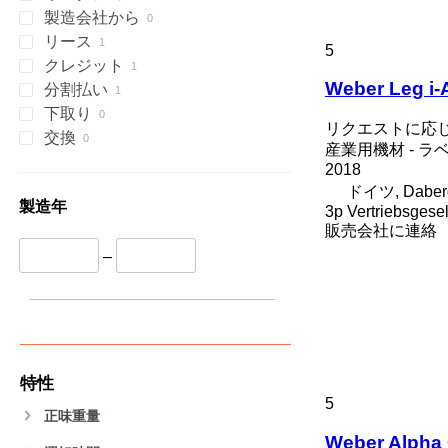
製造会社から
リース
5
クレジット
Weber Leg i-
分割払い
下取り
リクエストに応
交換
産業用機材 - 
2018
ドイツ, Daber
製造年
3p Vertriebsgese
販売会社に連絡
–
特性
5
正味重量
Weber Alpha