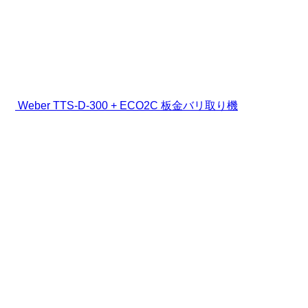
Weber TTS-D-300 + ECO2C 板金バリ取り機