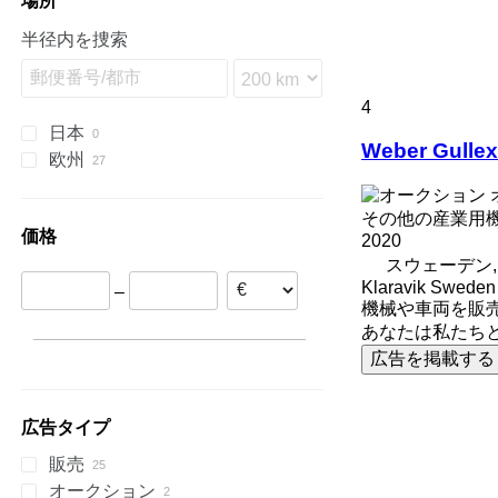
場所
XAHS
E-series
SM
MC
SM
VTC
900
T-Series
X-SOLAR
TL
Unimat
半径内を捜索
XAS
G-series
Stahlfolder
PJ
Variaxis
TSC
XATS
GC
Suprasetter
SPF
XAVS
M-series
ST
4
XRHS
V-series
StitchLiner
日本
Weber Gullex
XRVS
VAC
欧州
ZT
ポーランド
ドイツ
その他の産業用
価格
オランダ
2020
スウェーデン, K
スウェーデン
Klaravik Sweden
–
スイス
機械や車両を販
スロバキア
あなたは私たち
イタリア
広告を掲載する
スペイン
すべて表示
広告タイプ
販売
オークション