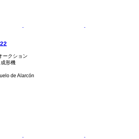
.22
オークション
出成形機
lo de Alarcón