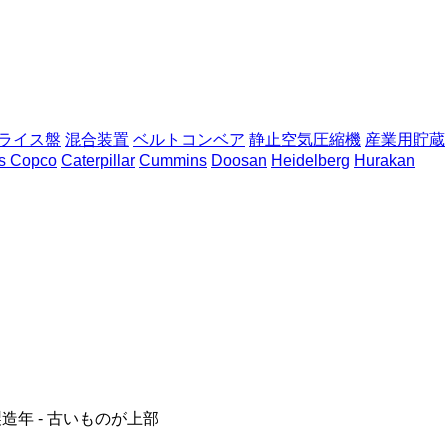
ライス盤
混合装置
ベルトコンベア
静止空気圧縮機
産業用貯蔵
as Copco
Caterpillar
Cummins
Doosan
Heidelberg
Hurakan
造年 - 古いものが上部