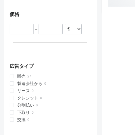
ZT
スイス
イタリア
価格
スロバキア
ポーランド
–
オランダ
ドイツ
フランス
広告タイプ
販売
製造会社から
リース
クレジット
分割払い
下取り
交換