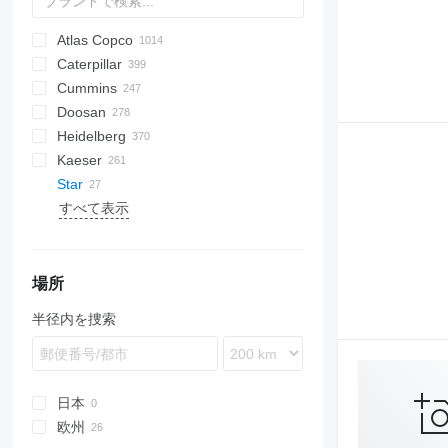
Atlas Copco
PDS
APD
AB
Ensis
VZ
AG3
Caterpillar
Pega
DrillAir
QAS
PDP
E-series
B-series
BM
GFS
VT
Rover
533
Airpure
BySprint Fiber
CK
SR
Cummins
E-Air
W series
G-series
BW
Skipper
PA
Britecpure
120
CPS
DZ
Berlingo
C-series
Doosan
GA
XAS
KG
160
FZ
Jumper
DLT
C-series
CMX
DMC
FP
SC
DCA
BF
D-series
Heidelberg
LT
315
DS
KTA
CTX
DMU
KF
D-series
S-series
B-series
AK
DC
LHF
SJ
TF
VSC
TF
ESE
SureColor
LBM
P-series
700-series
Concept
FDT
HB
F-Line
EM
MCM
CTF
DPAS
LT
AKF
RH
FS
EC
HSLX
SL
H-series
VB
VF
103 LO
Kaeser
QAS
320
H-series
F2L912
SP
G-series
DW
ORIGO
VF
EZG
Transit
V20
DPS
PLD
ZS
SE
SL
TS
HD
103 SP
GTO
C-series
HFW
A-series
TS
Kal
EB
AC
HKN
VMX
FS
H-series
PW
G-series
1600
550
FC
HF
KR
Star
QAX
330
W-series
DZ
VB
DVR
SL
ST
107-20
GTP
U-series
HYW
FXS
Profi
EU
AFC
TS
i-Series
P-series
8010
AS
KKS
KK
Minarc
ZSW
Crambo
KR
D-series
FW
ES
B-series
500
E-series
DTS
LE
K-series
Shark
Junior
MH 400 P
MT
RB
HQR
Sprinter
LBV
UCP
Big Blue
D-series
Crysta-Apex
Aero
KNC 5 1500
CL
GE
LT
MD
Citoborma
NV
LB
GEH
V-series
OPTImill
S2R
1100 Series
Expert
CH4000
GF
FCA
ES
SM3
AMT
Kangoo
GF2
535
MDVN
SR
Olimpic
J-series
W-series
D-series
Professional
T-10
すべて表示
QEP
365
VT
DVS
VF
136D
Kord
UWF
H-series
WT
BQ
R-series
G-Series
BS
Terminator
K-series
HD
600
R-series
TGM
T-series
Tiger
Variosteff
MH 500 W
P-series
Integrex
Vito
MC
WF
Bobcat
Condo
NL
TS
QP
MT
Multinak S
GEP
2500 Series
Partner
GBL
DZ
Trafic
VRK
MS
SSDP
TS
F-series
38K
CookieMAK
TW
820
Surfacer
RL
Deco
VB
Proace
TNK
X-BOX
T 23F
TruLaser
T600
BFT 90/3
Caddy
840
HK
Compact
G-series
LTN
DF
Hydromat
EBO 68
MZA
W-series
Quickbinder
Versant
LPG
QES
C-series
OHT
CCR
T-series
ESD
L-series
PGG
TGS
MH 600 E
Quick Turn
SB
Gold Star
MW
XQE
2800 Series
GBW
R-series
65K
PastryMAK
RL
M-Series
VT
TNL
X-CHAIN
TM 52
TruMatic
T650M2
Crafter
ECR
SP
Piccolo I-4
HX
Powermat
QLT
DE
PM
CRF
VHP
M-series
M-series
Super Turbo X
SRH
4000 Series
P
V-series
185
MultiSwiss
X-ECO
TS 23G 2
TrumaBend
T700
Transporter
L-series
ST
Piccolo I-5
LTN
Profimat
WEDA
D series
QM
HMU
XHP
SK
VCS
S-series
260
Multideco
X-HYBRID
T1000
Piccolo I-6
Rondamat
場所
XAHS
E-series
SM
MC
SM
VTC
600
R-Series
X-POLE
TC
Unimat
半径内を捜索
XAS
G-series
Stahlfolder
PJ
Variaxis
900
T-Series
X-SOLAR
TL
XATS
GC
Suprasetter
SPF
TSC
XAVS
M-series
ST
XRHS
V-series
StitchLiner
日本
XRVS
VAC
欧州