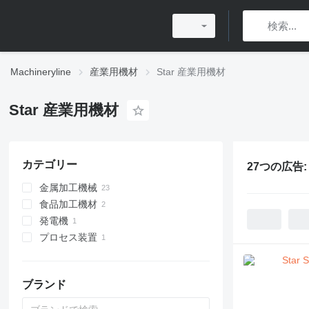
Machineryline
産業用機材
Star 産業用機材
Star 産業用機材
カテゴリー
27つの広告
金属加工機械
食品加工機材
金属用旋盤
発電機
金属加工機材
プロセス装置
冷蔵機材
ディーゼル発電機
肉インジェクター
産業用ロボット
商用冷凍庫
ブランド