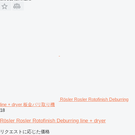
Rösler Rosler Rotofinish Deburring
line + dryer 板金バリ取り機
18
Rösler Rosler Rotofinish Deburring line + dryer
リクエストに応じた価格