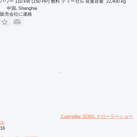
パワー
110 kW (150 HP)
燃料
ディーゼル
荷重容量
22,400 kg
中国, Shanghai
販売会社に連絡
Caterpillar 323DL クローラーショベ
ル
16