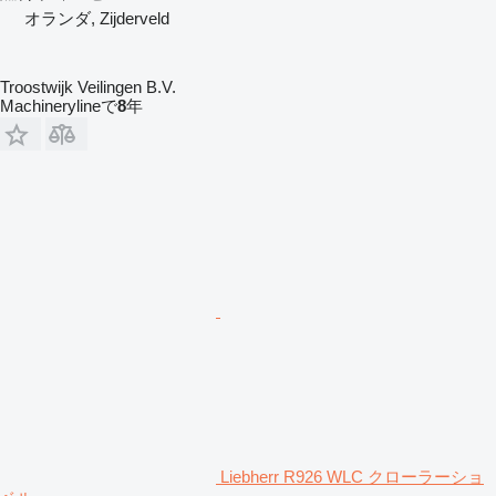
オランダ, Zijderveld
Troostwijk Veilingen B.V.
Machinerylineで
8
年
Liebherr R926 WLC クローラーショ