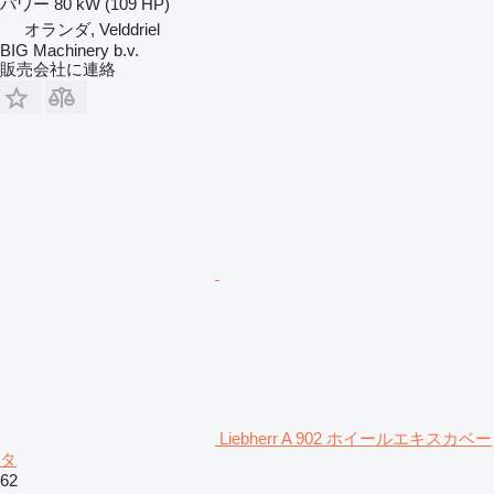
パワー
80 kW (109 HP)
オランダ, Velddriel
BIG Machinery b.v.
販売会社に連絡
Liebherr A 902 ホイールエキスカベー
タ
62