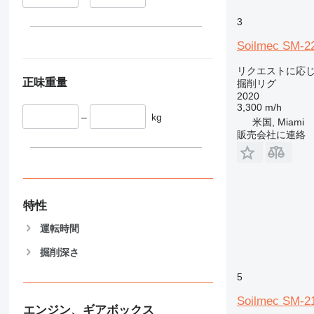
3
Soilmec SM-2
リクエストに応
正味重量
掘削リグ
2020
3,300 m/h
–
kg
米国, Miami
販売会社に連絡
特性
運転時間
掘削深さ
5
Soilmec SM-2
エンジン、ギアボックス