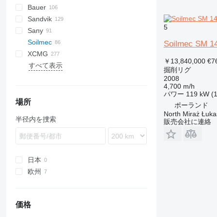
Bauer
FlexiROC
ROC
700
Sandvik
ROC
BC
T 21
B-series
CH
D-series
D-series
JT
AirROC
D-series
FS
HCR
66
HRE
DTC
HBM
EX
HBR
L-series
AF
EuroCargo
ECM
4900
JS
PM
709-2
Rex
LB
HR
MI
SK
RH
D-series
5
Sany
SmartROC
BG
T41
C-series
MC
RH
Boomer
XL
EK
KH
T-series
GH
LRB
Unimog
G-series
Commando
Soilmec
BV
T43
M-series
KR
R-series
DI
SR
Soilmec SM 1
XCMG
MC
T46
MR
DP
CM
Commando
148
CF
300F
D-series
EC
WPS
Ecodrill
￥13,840,000
€7
すべて表示
RG
T151
DX
PSM
Pantera
PD
FM
XC
131
ZR
CM 50
掘削リグ
Dino
R208
Ranger
S-series
Terberg
XD
PSM 8
2008
4,700 m/h
Leopard
R312
Scout
T-series
XE
パワー
119 kW (
Pantera
R625
XR
場所
ポーランド
Ranger
R940
XZ
North Miraż Łuka
半径内を捜索
販売会社に連絡
SF
SM
SF 50
SR
SM 14
ST
SM 21
SR 20
日本
SM 401
SR 30
ST 20
欧州
SR 40
イギリス
SR 45
ポーランド
価格
SR 50
イタリア
SR 60