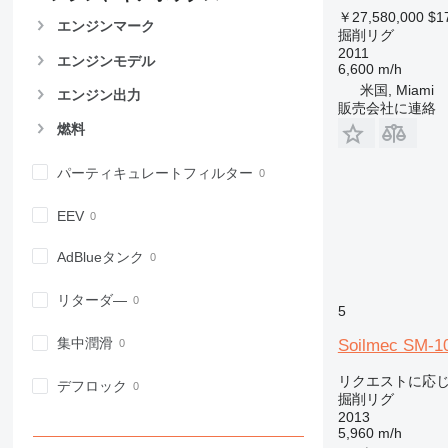
￥27,580,000
$1
エンジンマーク
掘削リグ
2011
エンジンモデル
6,600 m/h
米国, Miami
エンジン出力
販売会社に連絡
燃料
パーティキュレートフィルター
EEV
AdBlueタンク
リターダ―
5
集中潤滑
Soilmec SM-1
リクエストに応
デフロック
掘削リグ
2013
5,960 m/h