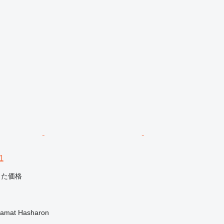
1
じた価格
mat Hasharon