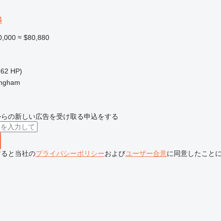
4
0,000
≈ $80,880
162 HP)
ingham
からの新しい広告を受け取る申込をする
すると当社の
プライバシーポリシー
および
ユーザー合意
に同意したこと