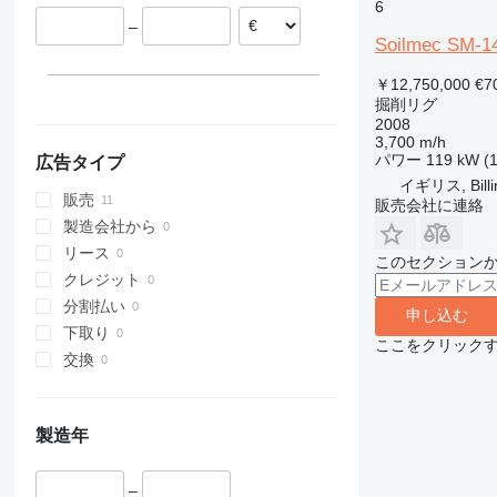
ドイツ
6
SR 65
–
オーストリア
Soilmec SM-1
SR 70
SR 75
￥12,750,000
€7
掘削リグ
SR 90
2008
SR 100
3,700 m/h
パワー
119 kW (
広告タイプ
イギリス, Bill
販売
販売会社に連絡
製造会社から
リース
このセクション
クレジット
分割払い
申し込む
下取り
ここをクリック
交換
製造年
–