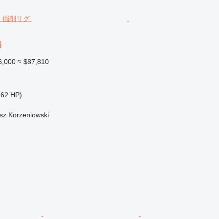
4
6,000
≈ $87,810
162 HP)
sz Korzeniowski