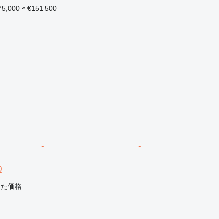
75,000
≈ €151,500
0
じた価格