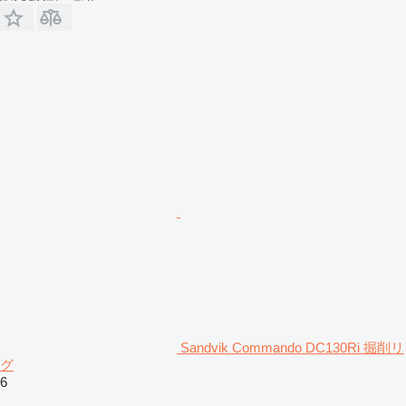
Sandvik Commando DC130Ri 掘削リ
グ
6