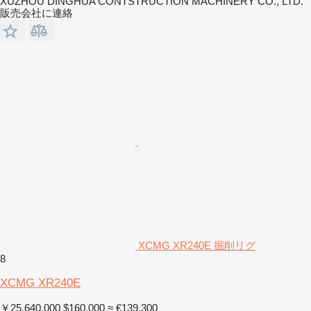
XUZHOU DINGHUA CONTSTRUCTION MACHINERY CO., LTD.
販売会社に連絡
XCMG XR240E 掘削リグ
8
XCMG XR240E
￥25,640,000
$160,000
≈ €139,300