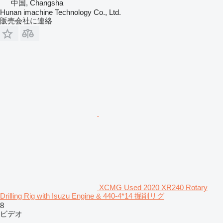
中国, Changsha
Hunan imachine Technology Co., Ltd.
販売会社に連絡
XCMG Used 2020 XR240 Rotary
Drilling Rig with Isuzu Engine & 440-4*14 掘削リグ
8
ビデオ