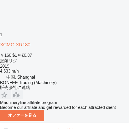
1
XCMG XR180
￥160
$1
≈ €0.87
掘削リグ
2019
4,633 m/h
中国, Shanghai
BONFEE Trading (Machinery)
販売会社に連絡
Machineryline affiliate program
Become our affiliate and get rewarded for each attracted client
オファーを見る