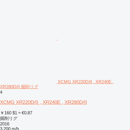
XCMG XR220D/II , XR240E ,
XR280D/II 掘削リグ
4
XCMG XR220D/II , XR240E , XR280D/II
￥160
$1
≈ €0.87
掘削リグ
2016
3,200 m/h