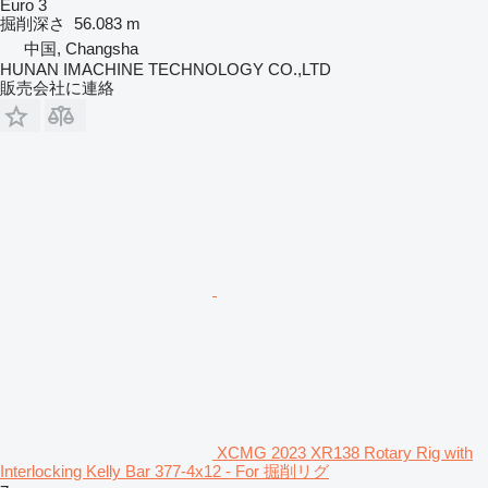
Euro 3
掘削深さ
56.083 m
中国, Changsha
HUNAN IMACHINE TECHNOLOGY CO.,LTD
販売会社に連絡
XCMG 2023 XR138 Rotary Rig with
Interlocking Kelly Bar 377-4x12 - For 掘削リグ