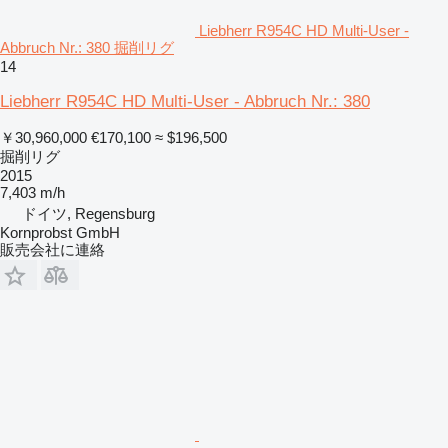
Liebherr R954C HD Multi-User -
Abbruch Nr.: 380 掘削リグ
14
Liebherr R954C HD Multi-User - Abbruch Nr.: 380
￥30,960,000
€170,100
≈ $196,500
掘削リグ
2015
7,403 m/h
ドイツ, Regensburg
Kornprobst GmbH
販売会社に連絡