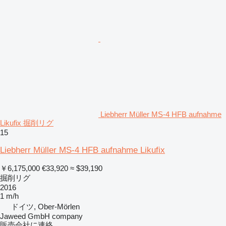
Liebherr Müller MS-4 HFB aufnahme
Likufix 掘削リグ
15
Liebherr Müller MS-4 HFB aufnahme Likufix
￥6,175,000
€33,920
≈ $39,190
掘削リグ
2016
1 m/h
ドイツ, Ober-Mörlen
Jaweed GmbH company
販売会社に連絡