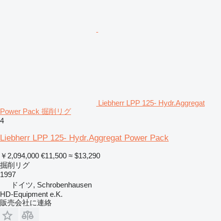
Liebherr LPP 125- Hydr.Aggregat
Power Pack 掘削リグ
4
Liebherr LPP 125- Hydr.Aggregat Power Pack
￥2,094,000
€11,500
≈ $13,290
掘削リグ
1997
ドイツ, Schrobenhausen
HD-Equipment e.K.
販売会社に連絡