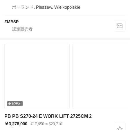
ポーランド, Pleszew, Wielkopolskie
ZMBSP
ビデオ
PB PB S270-24 E WORK LIFT 2725CM 2
￥3,278,000
€17,950
≈ $20,710