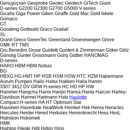
Gençgüçsan
Geoprobe
Geotec
Geotech
GiTech
Giant
D-series
G2200
G2300
G2700
G5000
V-series
Gicalla
Giga Power
Giken
Giraffe
Gold Mac
Gold İskele
Gomaco
GT
Goodeng
Gottwald
Graco
Gradall
XL
Granit
Greco
GreenTec
Greenland
Groenewegen
Grove
GMK
RT
TMS
Gru Benedini
Gruse
Guidetti
Guntert & Zimmerman
Göker
Gölz
Günstig
Günter Grossmann
Güriş
Güttler
HANOMAG
D-series
HARO
HBM
HBM-Nobas
BG
HBXG
HG
HMT
HP
HSB
HSM
HSW
HTC
HZM
Habermann
Aurum Pumpen
Hailo
Haitui
Hakken
Halla
Hamm
3307
3412
DV
GRW
H-series
HC
HD
HP
HW
Hammer
Hangcha
Hanix
Hanjin
Hansa
Hanta
Harcon
Harley-
Davidson
Harmet
Hartmann
Hatz
Haulotte
Compact
H-series
HA
HT
Optimum
Star
Hausherr
Haverkate
HeatWork
Heinkel
Hek
Henra
Heracles
Hercules
Herder
Hered
Herkules
Herrenknecht
Hess
HexL
Hidrokon
Hidromek
HMK
Hightop
Hikoki
Hilti
Hilton
Hino