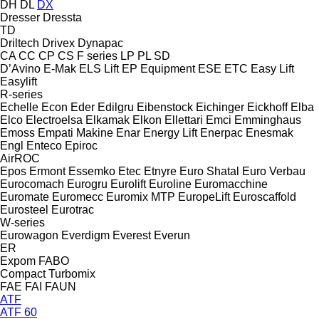
DH
DL
DX
Dresser
Dressta
TD
Driltech
Drivex
Dynapac
CA
CC
CP
CS
F series
LP
PL
SD
D’Avino
E-Mak
ELS Lift
EP Equipment
ESE
ETC
Easy Lift
Easylift
R-series
Echelle
Econ
Eder
Edilgru
Eibenstock
Eichinger
Eickhoff
Elba
Elco
Electroelsa
Elkamak
Elkon
Ellettari
Emci
Emminghaus
Emoss
Empati Makine
Enar
Energy Lift
Enerpac
Enesmak
Engl
Enteco
Epiroc
AirROC
Epos
Ermont
Essemko
Etec
Etnyre
Euro Shatal
Euro Verbau
Eurocomach
Eurogru
Eurolift
Euroline
Euromacchine
Euromate
Euromecc
Euromix MTP
EuropeLift
Euroscaffold
Eurosteel
Eurotrac
W-series
Eurowagon
Everdigm
Everest
Everun
ER
Expom
FABO
Compact
Turbomix
FAE
FAI
FAUN
ATF
ATF 60