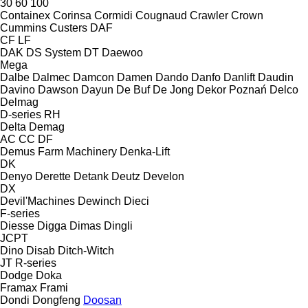
30
60
100
Containex
Corinsa
Cormidi
Cougnaud
Crawler
Crown
Cummins
Custers
DAF
CF
LF
DAK
DS System
DT
Daewoo
Mega
Dalbe
Dalmec
Damcon
Damen
Dando
Danfo
Danlift
Daudin
Davino
Dawson
Dayun
De Buf
De Jong
Dekor Poznań
Delco
Delmag
D-series
RH
Delta
Demag
AC
CC
DF
Demus Farm Machinery
Denka-Lift
DK
Denyo
Derette
Detank
Deutz
Develon
DX
Devil'Machines
Dewinch
Dieci
F-series
Diesse
Digga
Dimas
Dingli
JCPT
Dino
Disab
Ditch-Witch
JT
R-series
Dodge
Doka
Framax
Frami
Dondi
Dongfeng
Doosan