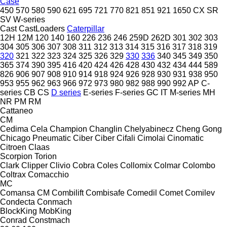
Case
450
570
580
590
621
695
721
770
821
851
921
1650
CX
SR
SV
W-series
Cast
CastLoaders
Caterpillar
12H
12M
120
140
160
226
236
246
259D
262D
301
302
303
304
305
306
307
308
311
312
313
314
315
316
317
318
319
320
321
322
323
324
325
326
329
330
336
340
345
349
350
365
374
390
395
416
420
424
426
428
430
432
434
444
589
826
906
907
908
910
914
918
924
926
928
930
931
938
950
953
955
962
963
966
972
973
980
982
988
990
992
AP
C-
series
CB
CS
D series
E-series
F-series
GC
IT
M-series
MH
NR
PM
RM
Cattaneo
CM
Cedima
Cela
Champion
Changlin
Chelyabinecz
Cheng Gong
Chicago Pneumatic
Ciber
Ciber
Cifali
Cimolai
Cinomatic
Citroen
Claas
Scorpion
Torion
Clark
Clipper
Clivio
Cobra
Coles
Collomix
Colmar
Colombo
Coltrax
Comacchio
MC
Comansa CM
Combilift
Combisafe
Comedil
Comet
Comilev
Condecta
Conmach
BlockKing
MobKing
Conrad
Constmach