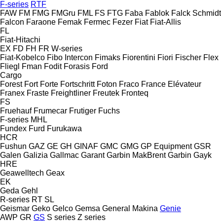
F-series
RTF
FAW
FM
FMG
FMGru
FML
FS
FTG
Faba
Fablok
Falck Schmidt
Falcon
Faraone
Femak
Fermec
Fezer
Fiat
Fiat-Allis
FL
Fiat-Hitachi
EX
FD
FH
FR
W-series
Fiat-Kobelco
Fibo Intercon
Fimaks
Fiorentini
Fiori
Fischer
Flex
Fliegl
Fman
Fodit
Forasis
Ford
Cargo
Forest
Fort
Forte
Fortschritt
Foton
Fraco
France Elévateur
Franex
Fraste
Freightliner
Freutek
Fronteq
FS
Fruehauf
Frumecar
Frutiger
Fuchs
F-series
MHL
Fundex
Furd
Furukawa
HCR
Fushun
GAZ
GE
GH
GINAF
GMC
GMG
GP Equipment
GSR
Galen
Galizia
Gallmac
Garant
Garbin MakBrent
Garbin
Gayk
HRE
Geawelltech
Geax
EK
Geda
Gehl
R-series
RT
SL
Geismar
Geko
Gelco
Gemsa
General Makina
Genie
AWP
GR
GS
S series
Z series