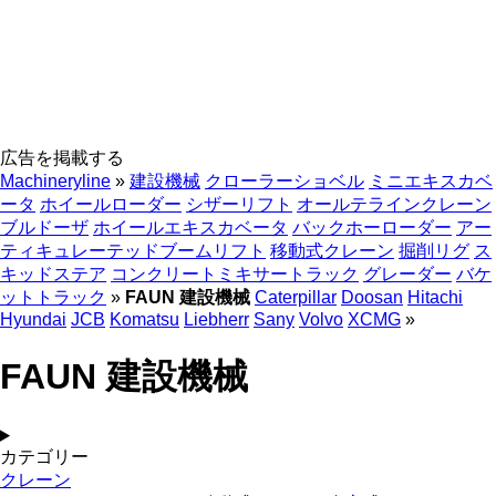
広告を掲載する
Machineryline
»
建設機械
クローラーショベル
ミニエキスカベ
ータ
ホイールローダー
シザーリフト
オールテラインクレーン
ブルドーザ
ホイールエキスカベータ
バックホーローダー
アー
ティキュレーテッドブームリフト
移動式クレーン
掘削リグ
ス
キッドステア
コンクリートミキサートラック
グレーダー
バケ
ットトラック
»
FAUN 建設機械
Caterpillar
Doosan
Hitachi
Hyundai
JCB
Komatsu
Liebherr
Sany
Volvo
XCMG
»
FAUN 建設機械
カテゴリー
クレーン