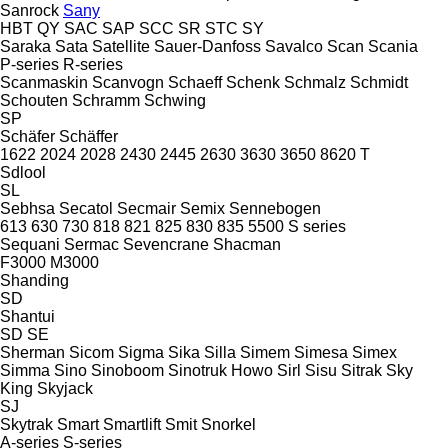
Sanrock
Sany
HBT
QY
SAC
SAP
SCC
SR
STC
SY
Saraka
Sata
Satellite
Sauer-Danfoss
Savalco
Scan
Scania
P-series
R-series
Scanmaskin
Scanvogn
Schaeff
Schenk
Schmalz
Schmidt
Schouten
Schramm
Schwing
SP
Schäfer
Schäffer
1622
2024
2028
2430
2445
2630
3630
3650
8620 T
Sdlool
SL
Sebhsa
Secatol
Secmair
Semix
Sennebogen
613
630
730
818
821
825
830
835
5500
S series
Sequani
Sermac
Sevencrane
Shacman
F3000
M3000
Shanding
SD
Shantui
SD
SE
Sherman
Sicom
Sigma
Sika
Silla
Simem
Simesa
Simex
Simma
Sino
Sinoboom
Sinotruk Howo
Sirl
Sisu
Sitrak
Sky
King
Skyjack
SJ
Skytrak
Smart
Smartlift
Smit
Snorkel
A-series
S-series