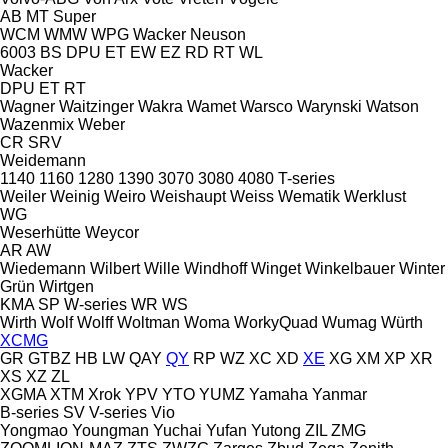
AB
MT
Super
WCM
WMW
WPG
Wacker Neuson
6003
BS
DPU
ET
EW
EZ
RD
RT
WL
Wacker
DPU
ET
RT
Wagner
Waitzinger
Wakra
Wamet
Warsco
Warynski
Watson
Wazenmix
Weber
CR
SRV
Weidemann
1140
1160
1280
1390
3070
3080
4080
T-series
Weiler
Weinig
Weiro
Weishaupt
Weiss
Wematik
Werklust
WG
Weserhütte
Weycor
AR
AW
Wiedemann
Wilbert
Wille
Windhoff
Winget
Winkelbauer
Winter
Grün
Wirtgen
KMA
SP
W-series
WR
WS
Wirth
Wolf
Wolff
Woltman
Woma
WorkyQuad
Wumag
Würth
XCMG
GR
GTBZ
HB
LW
QAY
QY
RP
WZ
XC
XD
XE
XG
XM
XP
XR
XS
XZ
ZL
XGMA
XTM
Xrok
YPV
YTO
YUMZ
Yamaha
Yanmar
B-series
SV
V-series
Vio
Yongmao
Youngman
Yuchai
Yufan
Yutong
ZIL
ZMG