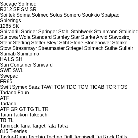
Socage
Soilmec
R312
SF
SM
SR
Soiltek
Soima
Solmec
Solus
Somero
Soukkio
Spatpac
Spierings
1265
SK
Spiradrill
Sprider
Springer
Stahl
Stahlwerk
Stainmann
Staliniec
Stalowa Wola
Standard
Stanley
Star
Starke Arvid
Stavostroj
Stehr
Sterling
Stetter
Steyr
Stihl
Stone
Stonepower
Storike
Stow
Strassmayr
Streumaster
Striegel
Strimech
Suihe
Sullair
Sumab
Sumitomo
HA
LS
SH
Sun Container
Sunward
SWE
SWL
Swepac
FR85
Swift
Symex
Sáez
TAWI
TCM
TDC
TGM
TICAB
TOR
TOS
Tadano Faun
ATF
Tadano
ATF
GR
GT
TG
TL
TR
Taian
Taikon
Takeuchi
TB
TL
Tamrock
Tana
Target
Tata
Tatra
815
T-series
Taylor-Dunn
Tecchio
Techno Drill
Tecniwell
Tei Rock Drills