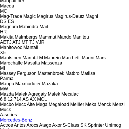
Madpatcher
Maeda
MC
Mag-Trade
Magic
Magirus
Magirus-Deutz
Magni
DS
ES
Magnum
Mahindra
Mait
HR
Makita
Malmbergs
Mammut
Mando
Manitou
AETJ
ATJ
MT
TJ
VJR
Manitowoc
Mantall
XE
Mantsinen
Manut-LM
Maprein
Marchetti
Marini
Mars
Maréchalle
Masalta
Massenza
MI
Massey Ferguson
Mastenbroek
Matbro
Matilsa
Parma
Maupu
Maxmoduler
Mazaka
MW
Mazda
Małek Agregaty
Małek
Mecalac
6
8
12
714
AS
AX
MCL
Mecbo
Mecc Alte
Mega
Megaload
Meiller
Meka
Menck
Menzi
Muck
A-series
Mercedes-Benz
Actros
Antos
Arocs
Atego
Axor
S-Class
SK
Sprinter
Unimog