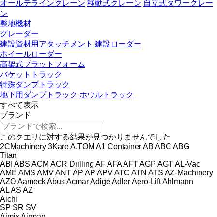
オールテラインクレーン
移動式クレーン
自立式タワークレー
ン
整地機材
グレーダー
建設資材用アタッチメント
建設ローダー
ホイールローダー
高架式プラットフォーム
バケットトラック
特殊ダンプトラック
地下用ダンプトラック
ホウルトラック
すべて表示
ブランド
このクエリに対する結果が見つかりませんでした
2CMachinery
3Kare
A.TOM
A1 Container
AB
ABC
ABG
Titan
ABI
ABS
ACM
ACR Drilling
AF
AFA
AFT
AGP
AGT
AL-Vac
AME
AMS
AMV
ANT
AP
AP
APV
ATC
ATN
ATS
AZ-Machinery
AZO
Aameck
Abus
Acmar
Adige
Adler
Aero-Lift
Ahlmann
AL
AS
AZ
Aichi
SP
SR
SV
Aimix
Airman