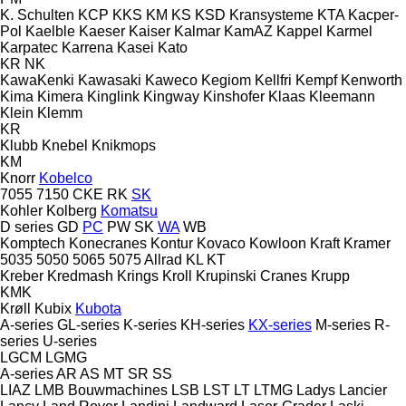
K. Schulten
KCP
KKS
KM
KS
KSD Kransysteme
KTA
Kacper-
Pol
Kaelble
Kaeser
Kaiser
Kalmar
KamAZ
Kappel
Karmel
Karpatec
Karrena
Kasei
Kato
KR
NK
KawaKenki
Kawasaki
Kaweco
Kegiom
Kellfri
Kempf
Kenworth
Kima
Kimera
Kinglink
Kingway
Kinshofer
Klaas
Kleemann
Klein
Klemm
KR
Klubb
Knebel
Knikmops
KM
Knorr
Kobelco
7055
7150
CKE
RK
SK
Kohler
Kolberg
Komatsu
D series
GD
PC
PW
SK
WA
WB
Komptech
Konecranes
Kontur
Kovaco
Kowloon
Kraft
Kramer
5035
5050
5065
5075
Allrad
KL
KT
Kreber
Kredmash
Krings
Kroll
Krupinski Cranes
Krupp
KMK
Krøll
Kubix
Kubota
A-series
GL-series
K-series
KH-series
KX-series
M-series
R-
series
U-series
LGCM
LGMG
A-series
AR
AS
MT
SR
SS
LIAZ
LMB Bouwmachines
LSB
LST
LT
LTMG
Ladys
Lancier