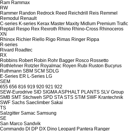
Ram
Rammax
RW
Rammer
Randon
Redrock
Reed
Reichdrill
Reis
Remmel
Remodul
Renault
C-series
K-series
Kerax
Master
Maxity
Midlum
Premium
Trafic
Reptail
Respo
Rex
Rexroth
Rhino
Rhino-Cross
Rhinoceros
XN
Rhinox
Richier
Riello
Rigo
Rimas
Ringer
Rippa
R-series
Rivard
Roadtec
RX
Robbins
Robert
Robin
Rohr Bagger
Rosco
Rossetto
Rothlehner
Rotzler
Royalmac
Royen
Rubi
Ruston Bucyrus
Ruthmann
SBM
SCM
SDLG
E-Series
ER
L-Series
LG
SEM
655
656
816
919
920
921
922
SEW-Eurodrive
SID
SIGMA ASPHALT PLANTS
SLV Group
SMB
SMT Stichweh
SPD
STA
STS
STiM
SWF Krantechnik
SWF
Sachs
Saeclimber
Sakai
TS
Salzgitter
Samac
Samsung
SE
San Marco
Sandvik
Commando
DI
DP
DX
Dino
Leopard
Pantera
Ranger