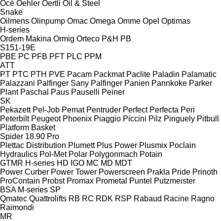
Océ
Oehler
Oertli
Oil & Steel
Snake
Oilmens
Olinpump
Omac
Omega
Omme
Opel
Optimas
H-series
Ordem Makina
Ormig
Orteco
P&H
PB
S151-19E
PBE
PC
PFB
PFT
PLC
PPM
ATT
PT
PTC
PTH
PVE
Pacam
Packmat
Paclite
Paladin
Palamatic
Palazzani
Palfinger Sany
Palfinger
Panien
Pannkoke
Parker
Plant
Paschal
Paus
Pauselli
Peiner
SK
Pekazett
Pel-Job
Pemat
Pentruder
Perfect
Perfecta
Peri
Peterbilt
Peugeot
Phoenix
Piaggio
Piccini
Pilz
Pinguely
Pitbull
Platform Basket
Spider 18.90 Pro
Plettac Distribution
Plumett
Plus Power
Plusmix
Poclain
Hydraulics
Pol-Met
Polar
Polygonmach
Potain
GTMR
H-series
HD
IGO
MC
MD
MDT
Power Curber
Power Tower
Powerscreen
Prakla
Pride
Prinoth
ProContain
Probst
Promax
Prometal
Puntel
Putzmeister
BSA
M-series
SP
Qmatec
Quattrolifts
RB
RC
RDK
RSP
Rabaud
Racine
Ragno
Raimondi
MR