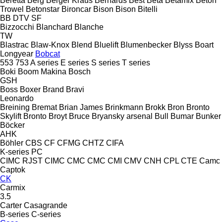
Beretta
Berg
Berger Kraus
Bernards
Best
Beta
Betamix
Beton
Trowel
Betonstar
Bironcar
Bison
Bison
Bitelli
BB
DTV
SF
Bizzocchi
Blanchard
Blanche
TW
Blastrac
Blaw-Knox
Blend
Bluelift
Blumenbecker
Blyss
Boart
Longyear
Bobcat
553
753
A series
E series
S series
T series
Boki
Boom Makina
Bosch
GSH
Boss
Boxer
Brand
Bravi
Leonardo
Breining
Bremat
Brian James
Brinkmann
Brokk
Bron
Bronto
Skylift
Bronto
Broyt
Bruce
Bryansky arsenal
Bull
Bumar
Bunker
Böcker
AHK
Böhler
CBS
CF
CFMG
CHTZ
CIFA
K-series
PC
CIMC RJST
CIMC
CMC
CMC
CMI
CMV
CNH
CPL
CTE
Camc
Captok
CK
Carmix
3.5
Carter
Casagrande
B-series
C-series