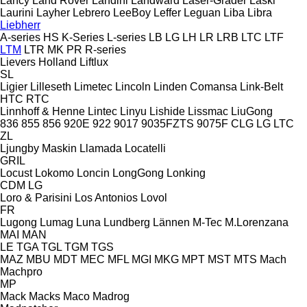
Lancy
Land Rover
Landini
Landward
Laser-Grader
Laski
Laurini
Layher
Lebrero
LeeBoy
Leffer
Leguan
Liba
Libra
Liebherr
A-series
HS
K-Series
L-series
LB
LG
LH
LR
LRB
LTC
LTF
LTM
LTR
MK
PR
R-series
Lievers Holland
Liftlux
SL
Ligier
Lilleseth
Limetec
Lincoln
Linden Comansa
Link-Belt
HTC
RTC
Linnhoff & Henne
Lintec
Linyu
Lishide
Lissmac
LiuGong
836
855
856
920E
922
9017
9035FZTS
9075F
CLG
LG
LTC
ZL
Ljungby Maskin
Llamada
Locatelli
GRIL
Locust
Lokomo
Loncin
LongGong
Lonking
CDM
LG
Loro & Parisini
Los Antonios
Lovol
FR
Lugong
Lumag
Luna
Lundberg
Lännen
M-Tec
M.Lorenzana
MAI
MAN
LE
TGA
TGL
TGM
TGS
MAZ
MBU
MDT
MEC
MFL
MGI
MKG
MPT
MST
MTS
Mach
Machpro
MP
Mack
Macks
Maco
Madrog