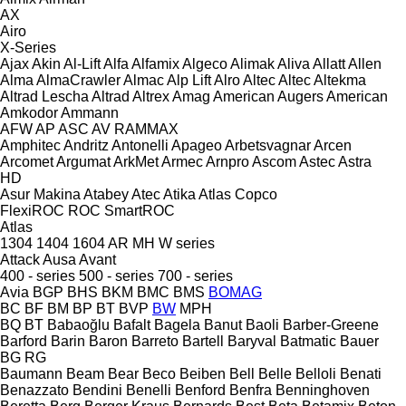
AX
Airo
X-Series
Ajax
Akin
Al-Lift
Alfa
Alfamix
Algeco
Alimak
Aliva
Allatt
Allen
Alma
AlmaCrawler
Almac
Alp Lift
Alro
Altec
Altec
Altekma
Altrad Lescha
Altrad
Altrex
Amag
American Augers
American
Amkodor
Ammann
AFW
AP
ASC
AV
RAMMAX
Amphitec
Andritz
Antonelli
Apageo
Arbetsvagnar
Arcen
Arcomet
Argumat
ArkMet
Armec
Arnpro
Ascom
Astec
Astra
HD
Asur Makina
Atabey
Atec
Atika
Atlas Copco
FlexiROC
ROC
SmartROC
Atlas
1304
1404
1604
AR
MH
W series
Attack
Ausa
Avant
400 - series
500 - series
700 - series
Avia
BGP
BHS
BKM
BMC
BMS
BOMAG
BC
BF
BM
BP
BT
BVP
BW
MPH
BQ
BT
Babaoğlu
Bafalt
Bagela
Banut
Baoli
Barber-Greene
Barford
Barin
Baron
Barreto
Bartell
Baryval
Batmatic
Bauer
BG
RG
Baumann
Beam
Bear
Beco
Beiben
Bell
Belle
Belloli
Benati
Benazzato
Bendini
Benelli
Benford
Benfra
Benninghoven