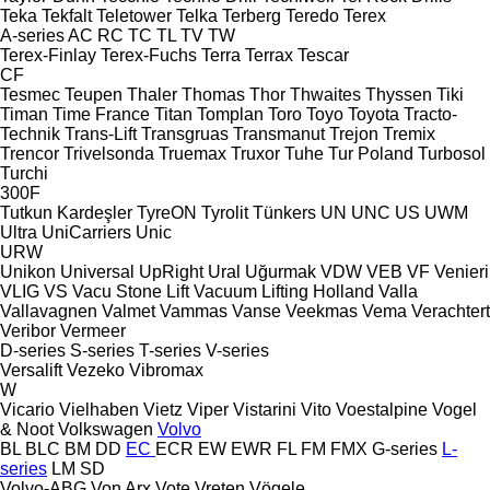
Teka
Tekfalt
Teletower
Telka
Terberg
Teredo
Terex
A-series
AC
RC
TC
TL
TV
TW
Terex-Finlay
Terex-Fuchs
Terra
Terrax
Tescar
CF
Tesmec
Teupen
Thaler
Thomas
Thor
Thwaites
Thyssen
Tiki
Timan
Time France
Titan
Tomplan
Toro
Toyo
Toyota
Tracto-
Technik
Trans-Lift
Transgruas
Transmanut
Trejon
Tremix
Trencor
Trivelsonda
Truemax
Truxor
Tuhe
Tur Poland
Turbosol
Turchi
300F
Tutkun Kardeşler
TyreON
Tyrolit
Tünkers
UN
UNC
US
UWM
Ultra
UniCarriers
Unic
URW
Unikon
Universal
UpRight
Ural
Uğurmak
VDW
VEB
VF Venieri
VLIG
VS
Vacu Stone Lift
Vacuum Lifting Holland
Valla
Vallavagnen
Valmet
Vammas
Vanse
Veekmas
Vema
Verachtert
Veribor
Vermeer
D-series
S-series
T-series
V-series
Versalift
Vezeko
Vibromax
W
Vicario
Vielhaben
Vietz
Viper
Vistarini
Vito
Voestalpine
Vogel
& Noot
Volkswagen
Volvo
BL
BLC
BM
DD
EC
ECR
EW
EWR
FL
FM
FMX
G-series
L-
series
LM
SD
Volvo-ABG
Von Arx
Vote
Vreten
Vögele