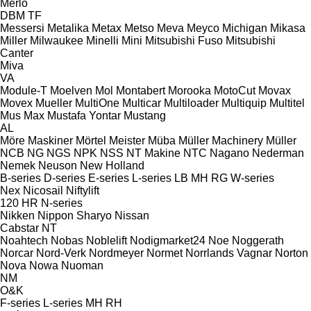
Merlo
DBM
TF
Messersi
Metalika
Metax
Metso
Meva
Meyco
Michigan
Mikasa
Miller
Milwaukee
Minelli
Mini
Mitsubishi Fuso
Mitsubishi
Canter
Miva
VA
Module-T
Moelven
Mol
Montabert
Morooka
MotoCut
Movax
Movex
Mueller
MultiOne
Multicar
Multiloader
Multiquip
Multitel
Mus Max
Mustafa Yontar
Mustang
AL
Möre Maskiner
Mörtel Meister
Müba
Müller Machinery
Müller
NCB
NG
NGS
NPK
NSS
NT Makine
NTC
Nagano
Nederman
Nemek
Neuson
New Holland
B-series
D-series
E-series
L-series
LB
MH
RG
W-series
Nex
Nicosail
Niftylift
120
HR
N-series
Nikken
Nippon Sharyo
Nissan
Cabstar
NT
Noahtech
Nobas
Noblelift
Nodigmarket24
Noe
Noggerath
Norcar
Nord-Verk
Nordmeyer
Normet
Norrlands Vagnar
Norton
Nova
Nowa
Nuoman
NM
O&K
F-series
L-series
MH
RH