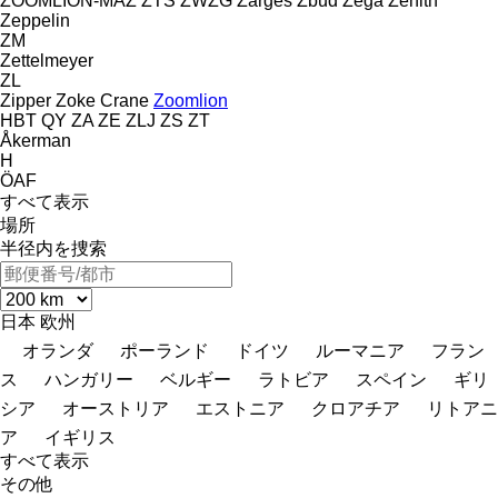
ZOOMLION-MAZ
ZTS
ZWZG
Zarges
Zbud
Zega
Zenith
Zeppelin
ZM
Zettelmeyer
ZL
Zipper
Zoke Crane
Zoomlion
HBT
QY
ZA
ZE
ZLJ
ZS
ZT
Åkerman
H
ÖAF
すべて表示
場所
半径内を捜索
日本
欧州
オランダ
ポーランド
ドイツ
ルーマニア
フラン
ス
ハンガリー
ベルギー
ラトビア
スペイン
ギリ
シア
オーストリア
エストニア
クロアチア
リトアニ
ア
イギリス
すべて表示
その他