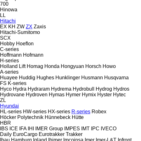
700
Hinowa
LL
Hitachi
EX
KH
ZW
ZX
Zaxis
Hitachi-Sumitomo
SCX
Hobby
Hoeflon
C-series
Hoffmann
Hofmann
H-series
Holland Lift
Homag
Honda
Hongyuan
Horsch
Howo
A-series
Huayee
Huddig
Hughes
Hunklinger
Husmann
Husqvarna
FS
K-series
Hyco
Hydra
Hydraram
Hydrema
Hydrobull
Hydrog
Hydros
Hydrovane
Hydroven
Hymas
Hymer
Hymix
Hyster
Hytec
ZL
Hyundai
HL-series
HW-series
HX-series
R-series
Robex
Höcker Polytechnik
Hünnebeck
Hütte
HBR
IBS
ICE
IFA
IHI
IMER Group
IMPES
IMT
IPC
IVECO
Daily
EuroCargo
Eurotrakker
Trakker
Ibau Hamburg
Igland
Ihimer
Imcoinsa
Imer
Imer-L&T
Infront