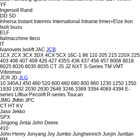
YF
Ingersoll Rand
DD
SD
Inhersa
Instant
Intermix
International
Intrame
Irmer+Elze
Iron
Isoli
Isuzu
ELF
Italmacchine
Iteco
IT
Ivanovets
Ixolift
JAC
JCB
1CX
2CX
3CX
3DX
4CX
5CX
16C-1
86
110
205
215
220X
225
403
406
407
409
426
427
435S
436
437
456
457
8008
8018
8025
8026
8030
8035
CT
JS
JZ
NXT
S-Series
TM
VMT
Vibromax
JCR
JD
JLG
10
340AJ
450
460
520
600
660
680
800
860
1230
1250
1350
1930
1932
2030
2630
2646
3246
3369
3394
4069
4394
E-
series
Liftlux
Pecolift
R-series
Toucan
JMG
JMbh
JPC
CT
HT
KV
Jaso
Jekko
SPX
Jingong
Jintai
John Deere
410
John Henry
Jonyang
Joy
Jumbo
Jungheinrich
Junjin
Junttan
PM