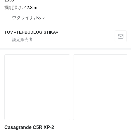
掘削深さ
42.3 m
ウクライナ, Kyiv
TOV «TEHBUDLOGISTIKA»
Casagrande C5R XP-2