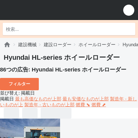
建設機械
建設ローダー
ホイールローダー
Hyun
Hyundai HL-series ホイールローダー
86つの広告:
Hyundai HL-series ホイールローダー
フィルター
並び替え
:
掲載日
掲載日
最も高価なものが上部
最も安価なものが上部
製造年 - 新し
いものが上
製造年 - 古いものが上部
燃費 ⬊
燃費 ⬈