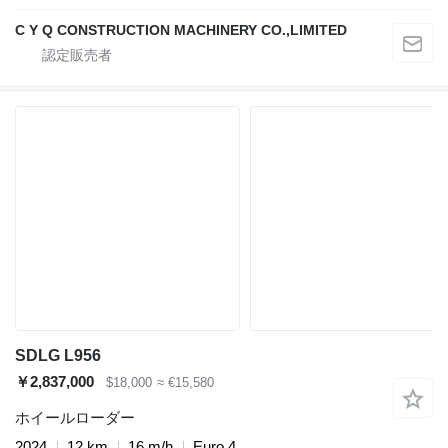
C Y Q CONSTRUCTION MACHINERY CO.,LIMITED
SDLG L956
￥2,837,000
$18,000
≈ €15,580
ホイールローダー
2024
12 km
16 m/h
Euro 4