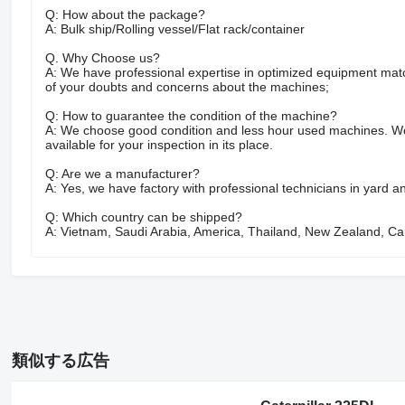
Q: How about the package?
A: Bulk ship/Rolling vessel/Flat rack/container
Q. Why Choose us?
A: We have professional expertise in optimized equipment match
of your doubts and concerns about the machines;
Q: How to guarantee the condition of the machine?
A: We choose good condition and less hour used machines. We are
available for your inspection in its place.
Q: Are we a manufacturer?
A: Yes, we have factory with professional technicians in yard 
Q: Which country can be shipped?
A: Vietnam, Saudi Arabia, America, Thailand, New Zealand, Canad
類似する広告