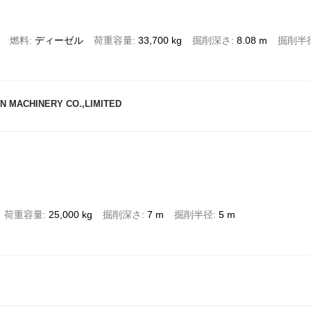
燃料
ディーゼル
荷重容量
33,700 kg
掘削深さ
8.08 m
掘削半
N MACHINERY CO.,LIMITED
荷重容量
25,000 kg
掘削深さ
7 m
掘削半径
5 m