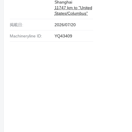
Shanghai
11747 km to "United
States/Columbus"
掲載日:
2026/07/20
Machineryline ID:
YQ43409