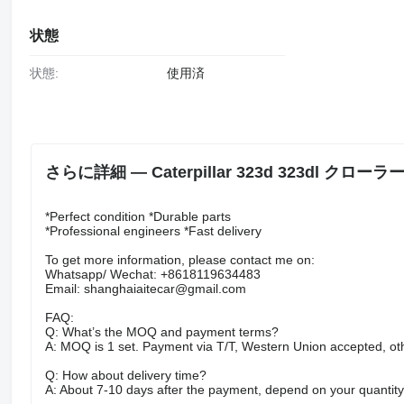
状態
状態:
使用済
さらに詳細 — Caterpillar 323d 323dl クロ
*Perfect condition *Durable parts
*Professional engineers *Fast delivery
To get more information, please contact me on:
Whatsapp/ Wechat: +8618119634483
Email: shanghaiaitecar@gmail.com
FAQ:
Q: What’s the MOQ and payment terms?
A: MOQ is 1 set. Payment via T/T, Western Union accepted, ot
Q: How about delivery time?
A: About 7-10 days after the payment, depend on your quantity