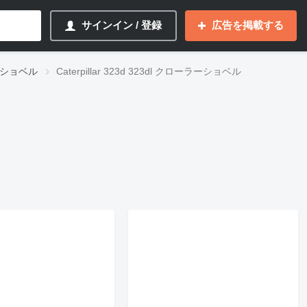
サインイン / 登録
広告を掲載する
ラーショベル
Caterpillar 323d 323dl クローラーショベル