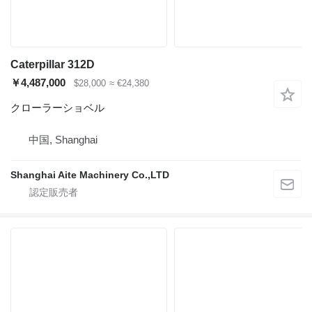
Caterpillar 312D
￥4,487,000
$28,000
≈ €24,380
クローラーショベル
中国, Shanghai
Shanghai Aite Machinery Co.,LTD