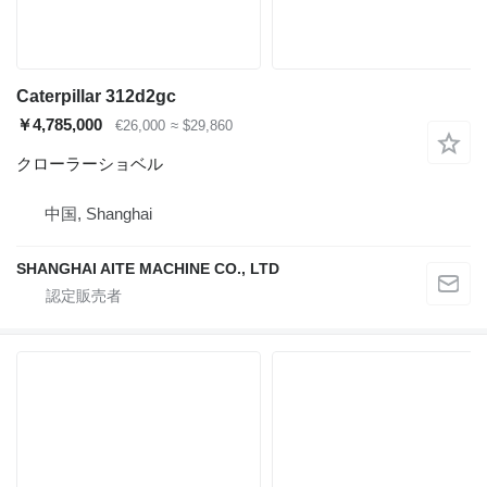
Caterpillar 312d2gc
￥4,785,000
€26,000
≈ $29,860
クローラーショベル
中国, Shanghai
SHANGHAI AITE MACHINE CO., LTD