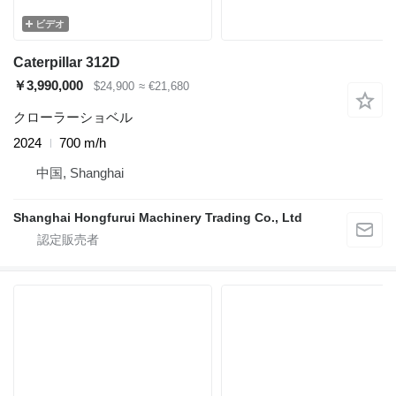
ビデオ
Caterpillar 312D
￥3,990,000
$24,900
≈ €21,680
クローラーショベル
2024
700 m/h
中国, Shanghai
Shanghai Hongfurui Machinery Trading Co., Ltd