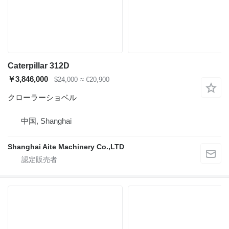
Caterpillar 312D
￥3,846,000
$24,000
≈ €20,900
クローラーショベル
中国, Shanghai
Shanghai Aite Machinery Co.,LTD