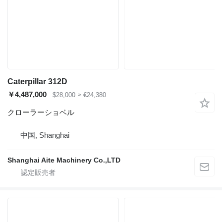
Caterpillar 312D
￥4,487,000
$28,000
≈ €24,380
クローラーショベル
中国, Shanghai
Shanghai Aite Machinery Co.,LTD