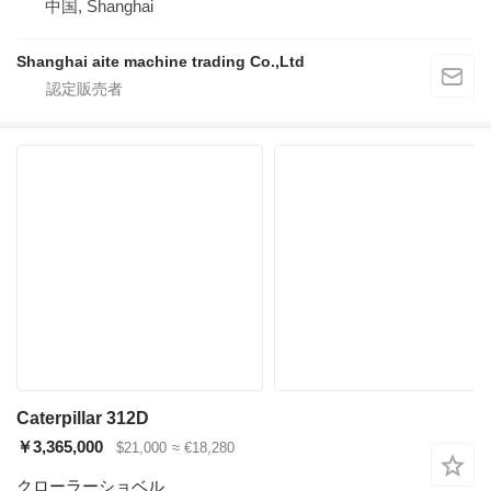
中国, Shanghai
Shanghai aite machine trading Co.,Ltd
Caterpillar 312D
￥3,365,000
$21,000
≈ €18,280
クローラーショベル