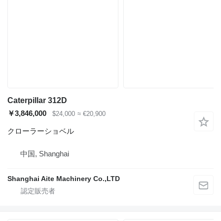
Caterpillar 312D
￥3,846,000
$24,000
≈ €20,900
クローラーショベル
中国, Shanghai
Shanghai Aite Machinery Co.,LTD