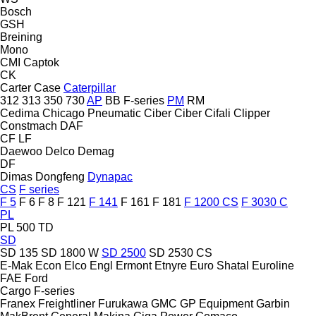
Bosch
GSH
Breining
Mono
CMI
Captok
CK
Carter
Case
Caterpillar
312
313
350
730
AP
BB
F-series
PM
RM
Cedima
Chicago Pneumatic
Ciber
Ciber
Cifali
Clipper
Constmach
DAF
CF
LF
Daewoo
Delco
Demag
DF
Dimas
Dongfeng
Dynapac
CS
F series
F 5
F 6
F 8
F 121
F 141
F 161
F 181
F 1200 CS
F 3030 C
PL
PL 500 TD
SD
SD 135
SD 1800 W
SD 2500
SD 2530 CS
E-Mak
Econ
Elco
Engl
Ermont
Etnyre
Euro Shatal
Euroline
FAE
Ford
Cargo
F-series
Franex
Freightliner
Furukawa
GMC
GP Equipment
Garbin