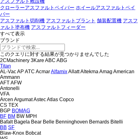
アスファルト敷設機
クローラーアスファルトペイバー
ホイールアスファルトペイ
バー
アスファルト切削機
アスファルトプラント
舗装配置機
アスフ
ァルト塗布機
アスファルトフィーダー
すべて表示
ブランド
このクエリに対する結果が見つかりませんでした
2CMachinery
3Kare
ABC
ABG
Titan
AL-Vac
AP
ATC
Acmar
Alfamix
Allatt
Altekma
Amag
American
Ammann
AFT
AFW
Antonelli
VFA
Arcen
Argumat
Astec
Atlas Copco
CS
TEX
BGP
BOMAG
BF
BM
BW
MPH
Bafalt
Bagela
Bear
Belle
Benninghoven
Bernards
Bitelli
BB
SF
Blaw-Knox
Bobcat
WS