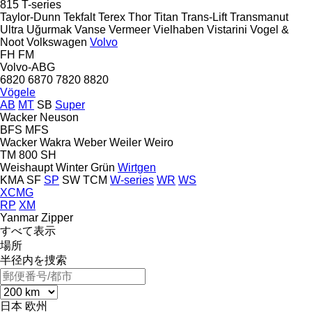
815
T-series
Taylor-Dunn
Tekfalt
Terex
Thor
Titan
Trans-Lift
Transmanut
Ultra
Uğurmak
Vanse
Vermeer
Vielhaben
Vistarini
Vogel &
Noot
Volkswagen
Volvo
FH
FM
Volvo-ABG
6820
6870
7820
8820
Vögele
AB
MT
SB
Super
Wacker Neuson
BFS
MFS
Wacker
Wakra
Weber
Weiler
Weiro
TM 800 SH
Weishaupt
Winter Grün
Wirtgen
KMA
SF
SP
SW
TCM
W-series
WR
WS
XCMG
RP
XM
Yanmar
Zipper
すべて表示
場所
半径内を捜索
日本
欧州