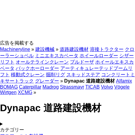
広告を掲載する
Machineryline
»
建設機械
»
道路建設機材
溶接トラクター
クロ
ーラーショベル
ミニエキスカベータ
ホイールローダー
シザー
リフト
オールテラインクレーン
ブルドーザ
ホイールエキスカ
ベータ
バックホーローダー
アーティキュレーテッドブームリ
フト
移動式クレーン
掘削リグ
スキッドステア
コンクリートミ
キサートラック
グレーダー
»
Dynapac 道路建設機材
Alfamix
BOMAG
Caterpillar
Madrog
Strassmayr
TICAB
Volvo
Vögele
Wirtgen
XCMG
»
Dynapac 道路建設機材
カテゴリー