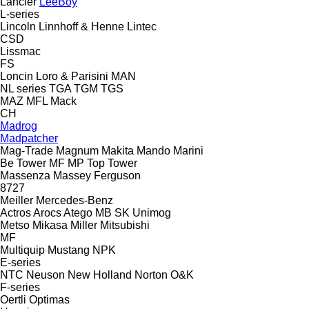
Lancier
LeeBoy
L-series
Lincoln
Linnhoff & Henne
Lintec
CSD
Lissmac
FS
Loncin
Loro & Parisini
MAN
NL series
TGA
TGM
TGS
MAZ
MFL
Mack
CH
Madrog
Madpatcher
Mag-Trade
Magnum
Makita
Mando
Marini
Be Tower
MF
MP
Top Tower
Massenza
Massey Ferguson
8727
Meiller
Mercedes-Benz
Actros
Arocs
Atego
MB
SK
Unimog
Metso
Mikasa
Miller
Mitsubishi
MF
Multiquip
Mustang
NPK
E-series
NTC
Neuson
New Holland
Norton
O&K
F-series
Oertli
Optimas