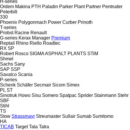
H-series
Ordem Makina
PTH
Paladin
Parker Plant
Partner
Pentruder
Peterbilt
330
Phoenix
Polygonmach
Power Curber
Prinoth
T-series
Probst
Racine
Renault
G-series
Kerax
Manager
Premium
Reptail
Rhino
Riello
Roadtec
RX
SP
Robert
Rosco
SIGMA ASPHALT PLANTS
STiM
Shmel
Sachs
Sany
SAP
SSP
Savalco
Scania
P-series
Schenk
Schäfer
Secmair
Sicom
Simex
PL
ST
Sinotruk Howo
Sisu
Somero
Spatpac
Sprider
Stainmann
Stehr
SBF
Stihl
TS
Stow
Strassmayr
Streumaster
Sullair
Sumab
Sumitomo
HA
TICAB
Target
Tata
Tatra