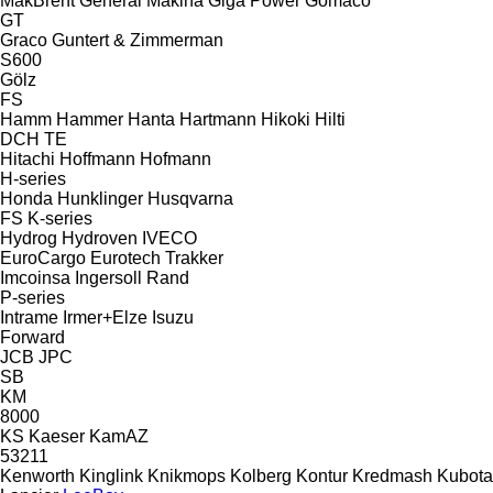
MakBrent
General Makina
Giga Power
Gomaco
GT
Graco
Guntert & Zimmerman
S600
Gölz
FS
Hamm
Hammer
Hanta
Hartmann
Hikoki
Hilti
DCH
TE
Hitachi
Hoffmann
Hofmann
H-series
Honda
Hunklinger
Husqvarna
FS
K-series
Hydrog
Hydroven
IVECO
EuroCargo
Eurotech
Trakker
Imcoinsa
Ingersoll Rand
P-series
Intrame
Irmer+Elze
Isuzu
Forward
JCB
JPC
SB
KM
8000
KS
Kaeser
KamAZ
53211
Kenworth
Kinglink
Knikmops
Kolberg
Kontur
Kredmash
Kubota