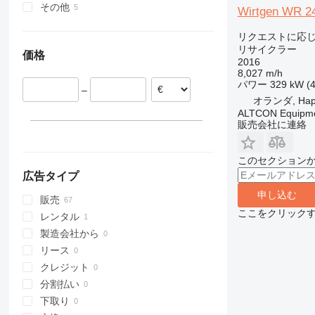
その他
オランダ
中国
Wirtgen WR 2
イギリス
マレーシア
ウクライナ
リクエストに応
ポーランド
リサイクラー
価格
フランス
2016
8,027 m/h
リトアニア
パワー
329 kW (
–
イタリア
オランダ, Hap
スペイン
ALTCON Equipm
販売会社に連絡
すべて表示
このセクション
広告タイプ
申し込む
販売
ここをクリック
レンタル
製造会社から
リース
クレジット
分割払い
下取り