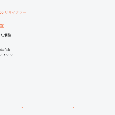
00
じた価格
ańsk
. z o. o.