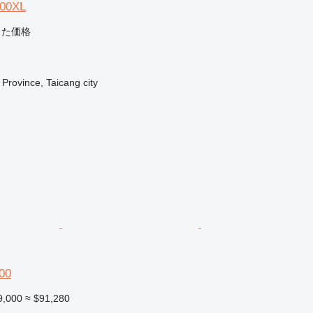
000XL
じた価格
rovince, Taicang city
00
9,000
≈ $91,280