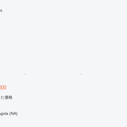
s
000
じた価格
ola (NA)