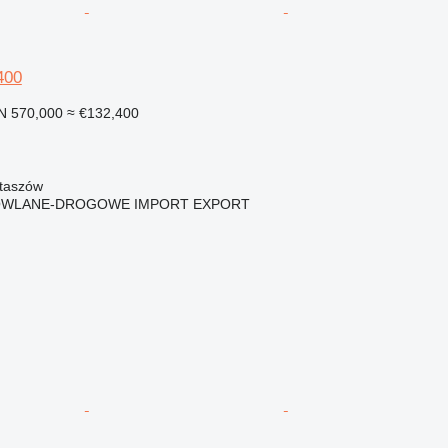
400
N 570,000
≈ €132,400
aszów
OWLANE-DROGOWE IMPORT EXPORT