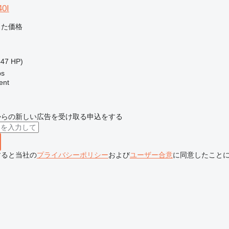
40I
じた価格
447 HP)
s
ent
からの新しい広告を受け取る申込をする
すると当社の
プライバシーポリシー
および
ユーザー合意
に同意したこと