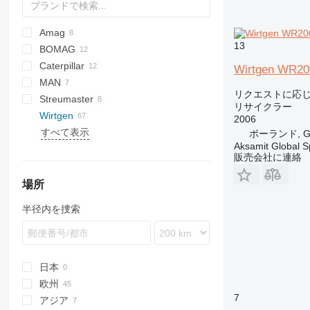
Amag
13
BOMAG
Caterpillar
MPH
Wirtgen WR20
MAN
350
リクエストに応
Streumaster
RM
TGS
8727
Arocs
T-series
SBF
リサイクラー
Wirtgen
2006
すべて表示
KMA
ポーランド, Gd
Aksamit Global Sp
SW
KMA 200
販売会社に連絡
WR
SW 3
WS
SW 16
WR 250
場所
WR 2000
WS 220
半径内を捜索
WR 2400
WS 250
WR 2500
WR 4200
日本
欧州
7
アジア
ドイツ