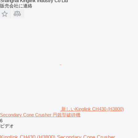
Shanghai Kinglink Industry Co Ltd
販売会社に連絡
新しいKinglink CH430 (H3800)
Secondary Cone Crusher 円錐型破砕機
6
ビデオ
Kinglink CH430 (H3800) Secondary Cone Crusher