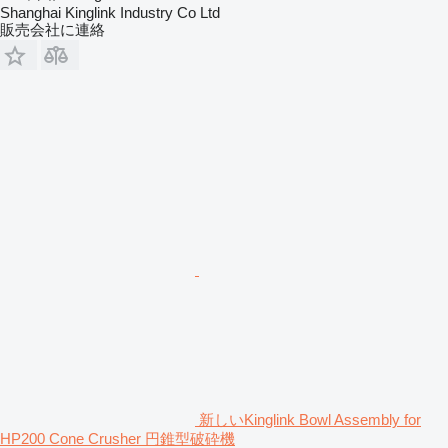
Shanghai Kinglink Industry Co Ltd
販売会社に連絡
新しいKinglink Bowl Assembly for
HP200 Cone Crusher 円錐型破砕機