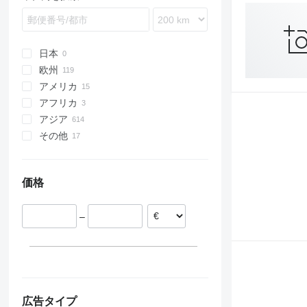
日本
欧州
アメリカ
ドイツ
アフリカ
ポーランド
メキシコ
アジア
フィンランド
米国
リベリア
その他
ノルウェー
カナダ
南アフリカ
中国
アイルランド
コンゴ民主共和国
トルコ
ペルー
スペイン
フィリピン
パラグアイ
価格
ルーマニア
アラブ首長国連邦
ウクライナ
ポルトガル
イスラエル
チリ
–
すべて表示
インドネシア
ブラジル
ウズベキスタン
コロンビア
サウジアラビア
ボリビア
すべて表示
アルゼンチン
広告タイプ