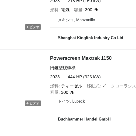
2023
218 HP (160 kW)
燃料
電気
容量
300 t/h
メキシコ, Manzanillo
ビデオ
Shanghai Kinglink Industry Co Ltd
Powerscreen Maxtrak 1150
円錐型破砕機
2023
444 HP (326 kW)
燃料
ディーゼル
移動式
✓
クローラシ
容量
300 t/h
ドイツ, Lübeck
ビデオ
Buchhammer Handel GmbH