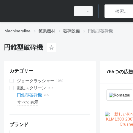
Machineryline
鉱業機材
破砕設備
円錐型破砕機
円錐型破砕機
カテゴリー
765つの広告
ジョークラッシャー
振動スクリーン
円錐型破砕機
すべて表示
水平軸インパクター
ボールミル
立軸衝撃破砕機
マイクロパウダーミル
縦型製粉機
分級機ミル
ブランド
台形製粉機