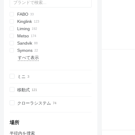
その他の製粉機
FABO
60
Kinglink
250
FTC
Liming
MCC
KL
BR
Metso
MCK
PE
CI5X-Series
C-series
Sandvik
CSB-Series
Lokotrack
C-series
Maxtrak
Remax
Symons
HPT-Series
Nordberg
CH
すべて表示
HST-Series
QH
C1545
KF-Series
UH
C1550
PEW-Series
ミニ
VSI-Series
移動式
クローラシステム
場所
半径内を捜索