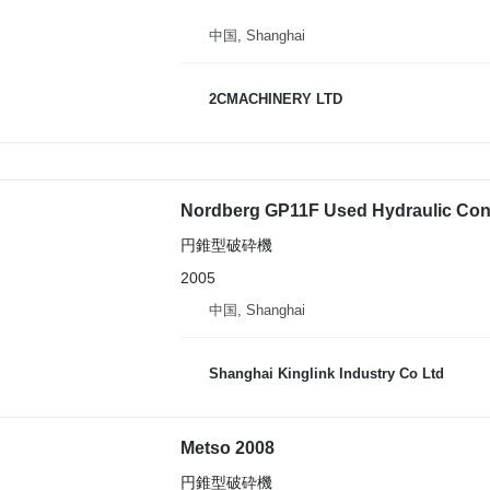
中国, Shanghai
2CMACHINERY LTD
Nordberg GP11F Used Hydraulic Con
円錐型破砕機
2005
中国, Shanghai
Shanghai Kinglink Industry Co Ltd
Metso 2008
円錐型破砕機