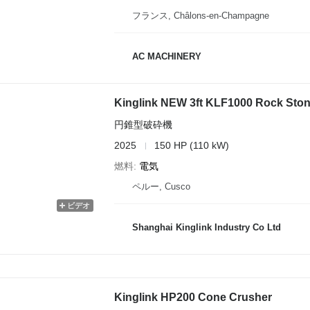
フランス, Châlons-en-Champagne
AC MACHINERY
Kinglink NEW 3ft KLF1000 Rock Sto
円錐型破砕機
2025
150 HP (110 kW)
燃料
電気
ペルー, Cusco
ビデオ
Shanghai Kinglink Industry Co Ltd
Kinglink HP200 Cone Crusher