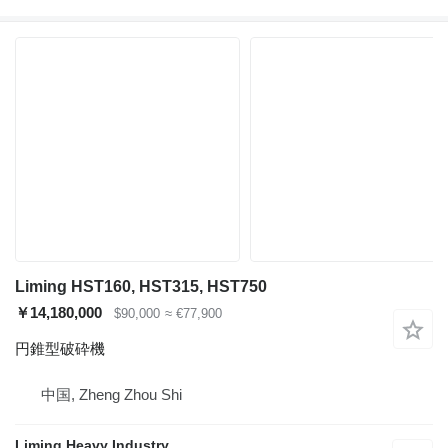
Liming HST160, HST315, HST750
￥14,180,000
$90,000
≈ €77,900
円錐型破砕機
中国, Zheng Zhou Shi
Liming Heavy Industry