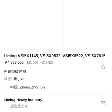
Liming VSI5X1145, VSI5X9532, VSI5X8522, VSI5X7615
￥4,885,000
$31,000
≈ €26,830
円錐型破砕機
状態
新しい
中国, Zheng Zhou Shi
Liming Heavy Industry