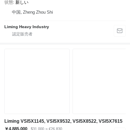
状態
新しい
中国, Zheng Zhou Shi
Liming Heavy Industry
Liming VSI5X1145, VSI5X9532, VSI5X8522, VSI5X7615
￥4,885,000
$31,000
≈ €26,830