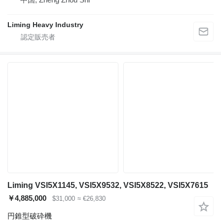
Liming Heavy Industry
Liming VSI5X1145, VSI5X9532, VSI5X8522, VSI5X7615
￥4,885,000
$31,000
≈ €26,830
円錐型破砕機