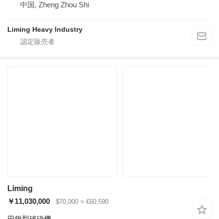
中国, Zheng Zhou Shi
Liming Heavy Industry
Liming
￥11,030,000
$70,000
≈ €60,590
円錐型破砕機