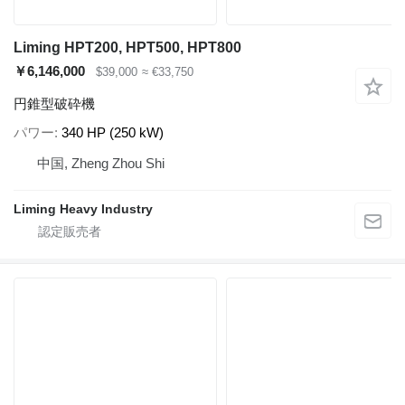
Liming HPT200, HPT500, HPT800
￥6,146,000
$39,000
≈ €33,750
円錐型破砕機
パワー
340 HP (250 kW)
中国, Zheng Zhou Shi
Liming Heavy Industry