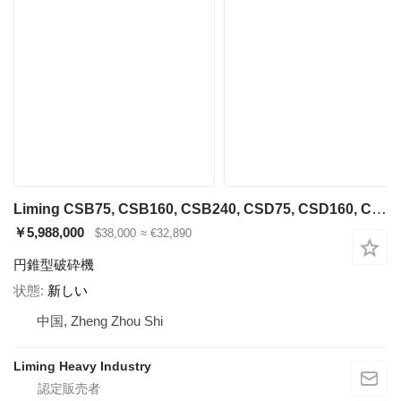
Liming CSB75, CSB160, CSB240, CSD75, CSD160, CSD240
￥5,988,000
$38,000
≈ €32,890
円錐型破砕機
状態
新しい
中国, Zheng Zhou Shi
Liming Heavy Industry