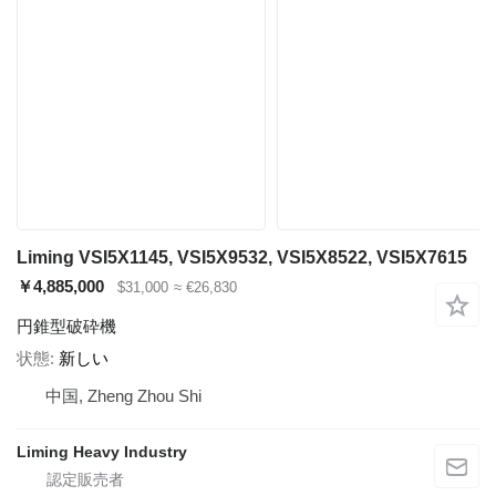
Liming VSI5X1145, VSI5X9532, VSI5X8522, VSI5X7615
￥4,885,000
$31,000
≈ €26,830
円錐型破砕機
状態
新しい
中国, Zheng Zhou Shi
Liming Heavy Industry