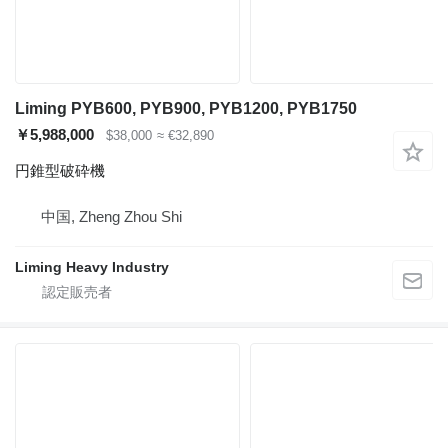
Liming PYB600, PYB900, PYB1200, PYB1750
￥5,988,000
$38,000
≈ €32,890
円錐型破砕機
中国, Zheng Zhou Shi
Liming Heavy Industry