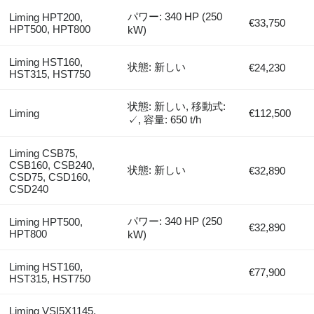
パワー: 340 HP (250
Liming HPT200,
€33,750
HPT500, HPT800
kW)
Liming HST160,
状態: 新しい
€24,230
HST315, HST750
状態: 新しい, 移動式:
Liming
€112,500
✓, 容量: 650 t/h
Liming CSB75,
CSB160, CSB240,
状態: 新しい
€32,890
CSD75, CSD160,
CSD240
パワー: 340 HP (250
Liming HPT500,
€32,890
HPT800
kW)
Liming HST160,
€77,900
HST315, HST750
Liming VSI5X1145,