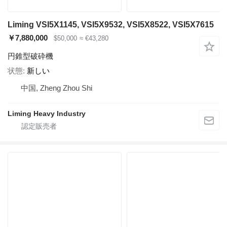
Liming VSI5X1145, VSI5X9532, VSI5X8522, VSI5X7615
￥7,880,000
$50,000
≈ €43,280
円錐型破砕機
状態
新しい
中国, Zheng Zhou Shi
Liming Heavy Industry